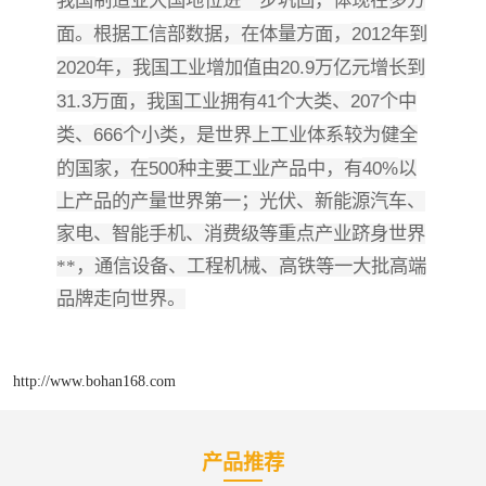
我国制造业大国地位进一步巩固，体现在多方
2012
面。根据工信部数据，在体量方面，
年到
2020
20.9
年，我国工业增加值由
万亿元增长到
31.3
41
207
万面，我国工业拥有
个大类、
个中
666
类、
个小类，是世界上工业体系较为健全
500
40%
的国家，在
种主要工业产品中，有
以
上产品的产量世界第一；光伏、新能源汽车、
家电、智能手机、消费级等重点产业跻身世界
**，通信设备、工程机械、高铁等一大批高端
品牌走向世界。
http://www.bohan168.com
产品推荐