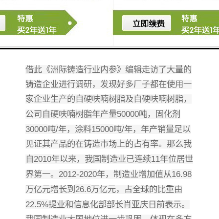
铸造粘结剂发展的必然趋势。自硬呋喃树脂由
于具有的许多优点，作为粘结剂在铸造生产中
被广泛使用。目前，国内铸造企业均已复工复
产，铸造企业对粘结剂的采购需求大量增加，
借此《洲际铸造行业内参》编辑走访了大量的
铸造企业进行调
研，发现好多厂子都在使用一
家企业生产的自硬呋喃树脂及自硬呋喃树脂，
50000
公司自硬呋喃树脂年产量
吨，固化剂
30000
/
15000
/
吨
年，涂料
吨
年，年产销量足以
见证其产品的在铸造市场上的占有率。那么我
2010
11
自
年以来，我国制造业已连续
年位居世
2012-2020
16.98
界第一。
年，制造业增加值从
26.6
万亿元增长到
万亿元，占全球的比重由
22.5%
提业和信息化部部长肖亚庆日前表示。