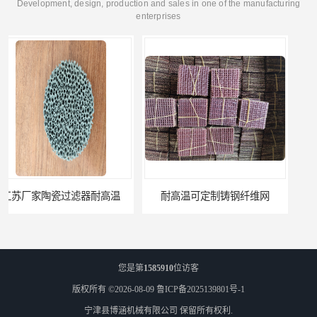
Development, design, production and sales in one of the manufacturing
enterprises
温
耐高温可定制铸钢纤维网
您是第
1585910
位访客
版权所有 ©2026-08-09
鲁ICP备2025139801号-1
宁津县博涵机械有限公司
保留所有权利.