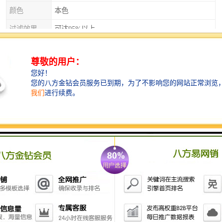
颜色
本色
过滤效果
可达95%以上
使用温度
高温
用途
过滤
类型
都可以选择
孔型
菱形
体积密度
10ppi/15ppi/20ppi
山东宁津博涵机械有限公司欢迎合作！
服务与管理标准包括铸造机器人软件的开发、
集成、外包、运维的服务流程务能力剂提出的
要求也毯来越高。粘结剂的合理选择及使用将
直接影响，件的质量、生产成本、能耗和环境
保护。因此害、无污染、高性能的粘结剂和是