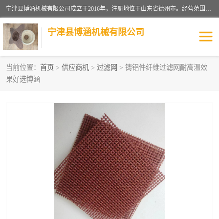
宁津县博涵机械有限公司成立于2016年，注册地位于山东省德州市。经营范围包括：机械设备研发、生产及销售，铸造用造型材料生产、销售，玻璃纤维及制品制造、销售，汽车零配件零售，机械零件、零部件加工，机械零件、零部件销售等；主要产品有：纤维过滤网,陶瓷过滤器,泡沫陶瓷过滤器,耐高温纤维过滤器,铸铁过滤器,铸铜过滤网,铸铝过滤网,铝轮毂过滤网,高效过滤网,高效陶瓷过滤网,高效纤维过滤网。
宁津县博涵机械有限公司
当前位置：
首页
>
供应商机
>
过滤网
> 铸铝件纤维过滤网耐高温效
果好选博涵
过滤网
过滤器
纤维网
挡渣棉
挡渣网
避脏网