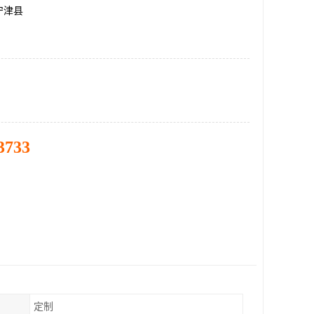
宁津县
3733
定制