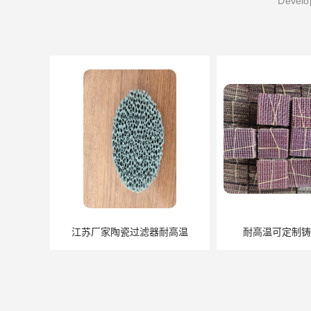
Develop
瓷过滤器耐高温
耐高温可定制铸钢纤维网
铸造用