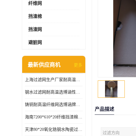
纤维网
挡渣棉
挡渣网
避脏网
最新供应商机
更多
上海过滤网生产厂家耐高温可定制供应及时
钢水过滤网耐高温选博涵性能稳定价格合适
铸铜耐高温纤维网选博涵牌质量稳定
产品描述
海南7200*610*20纤维挡渣棉耐高温
天津80*20氧化锆钢水陶瓷过滤器过滤效果明显
过滤方向