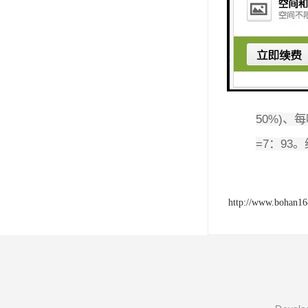
新材料，
高端钛材
合金一钻
的钛精矿
50%)
、每
=7
93
：
。
http://www.bohan1