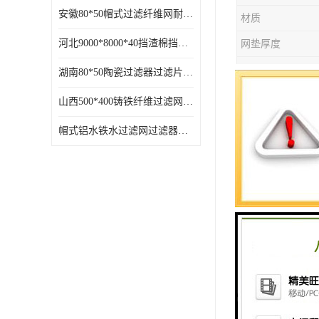
安徽80*50帽式过滤纤维网耐高温
材质
河北9000*8000*40挡渣棉挡渣效果好耐高温
网垫厚度
可售卖地
湖南80*50陶瓷过滤器过滤片过滤网效果好耐高温
产品特性
山西500*400铸铁纤维过滤网方形网圆形网
过滤效果
帽式铝水铁水过滤网过滤器耐高温
用途
孔型
山东宁津
钛的外层
金本体免
疗用具。
关健时期