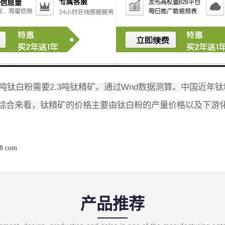
-20
-20
随着新式战机歼
、运
以及配套的加速列装，有里进人高
产业链主要分为有色金国和化工涂料两条、有色金属链为：
材，化工涂料链为：钛精矿四氯化钛一钛白粉。两个领域上
5%
用于生产钛白粉，仅
的钛精矿用来制造海绵钛。每吨海绵
2.3
Wnd
吨钛白粉需要
吨钛精矿。通过
数据测算。中国近年钛
综合来看，钛精矿的价格主要由钛白粉的产量价格以及下游
68.com
产品推荐