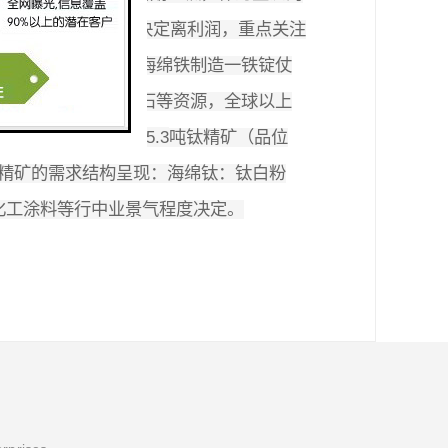
速发展机遇高壁垒决定离利润，重点关注
铁精矿一四氯化钛一海绵铁制造一铁锭仗
游共用钛铁矿、金虹石等资源，全球
以上
5.3
钛生产大约需要消耗
吨钛精矿（品位
精矿的需求结构呈现：海绵钛：钛白粉
化工涂料等行中业景气程度决定。