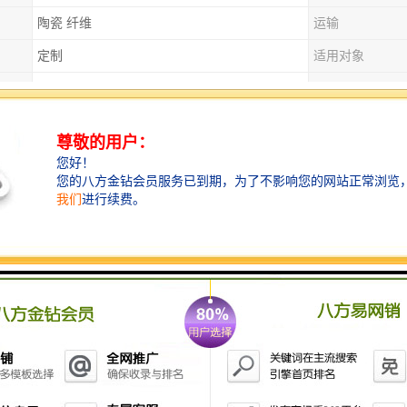
陶瓷 纤维
运输
定制
适用对象
全国
丝网类型
耐高温、耐腐蚀
颜色
可达95%以上
使用温度
过滤
类型
圆形
网孔
博涵机械有限公司欢迎合作！
4
3
价电子
：和
电离势较小，较易失去，易与氧气反应生成一
受大部分有机酸的腐蚀。此外，钛安全，具备良好的生物相
“
”
在逆全球化、大国博弈趋势目益加刚以及
十四五
战略规划明
3~5
，装备将加速更新换代。我们认为，未来
年，中国产业将