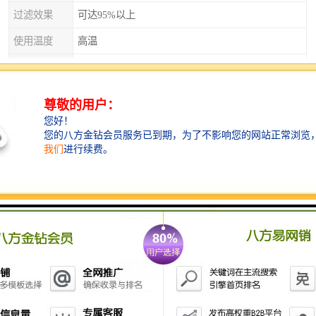
过滤效果
可达95%以上
使用温度
高温
用途
过滤
类型
都可以选择
孔型
圆形
网孔
1.0mm/2.0mm/1.5mm
厂家直销铸铜过滤网纤维过滤网耐冲击选博涵
项目负责人统等协湖该项口，以《压待设备风
险评估指南》为该系列标准项口启动第一地，
并以此同步启动国际标准制定，做到超前部
署、超前
防范，促进待造机械安全形势的，进一推动我
国诗造机械高质量、高水平、高标准发展、抢