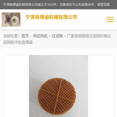
宁津县博涵机械有限公司成立于2016年，注册地位于山东省德州市。经营范围包括：机械设备研发、生产及销售，铸造用造型材料生产、销售，玻璃纤维及制品制造、销售，汽车零配件零售，机械零件、零部件加工，机械零件、零部件销售等；主要产品有：纤维过滤网,陶瓷过滤器,泡沫陶瓷过滤器,耐高温纤维过滤器,铸铁过滤器,铸铜过滤网,铸铝过滤网,铝轮毂过滤网,高效过滤网,高效陶瓷过滤网,高效纤维过滤网。
宁津县博涵机械有限公司
当前位置：
首页
>
供应商机
>
过滤网
> 厂家直销铸铜过滤网纤维过
滤网耐冲击选博涵
过滤网
过滤器
纤维网
挡渣棉
挡渣网
避脏网