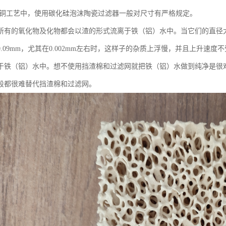
铸铜工艺中，使用碳化硅泡沫陶瓷过滤器一般对尺寸有严格规定。
所有的氧化物及化物都会以渣的形式流离于铁（铝）水中。当它们的直径大
0.09mm，尤其在0.002mm左右时，这样子的杂质上浮慢，并且上升速
于铁（铝）水中。想不使用挡渣棉和过滤网就把铁（铝）水做到纯净是很
段都很难替代挡渣棉和过滤网。