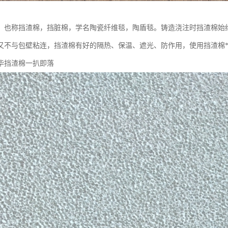
，也称挡渣棉，挡脏棉，学名陶瓷纤维毯，陶盾毯。铸造浇注时挡渣棉始
又不与包壁粘连，挡渣棉有好的隔热、保温、遮光、防作用，使用挡渣棉**
毕挡渣棉一扒即落