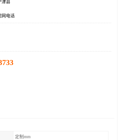
宁津县
滤网电话
3733
定制mm