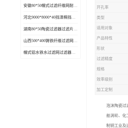
安徽80*50帽式过滤纤维网耐高温
开孔率
河北9000*8000*40挡渣棉挡渣效果好耐高温
类型
适用对象
湖南80*50陶瓷过滤器过滤片过滤网效果好耐高温
产品特性
山西500*400铸铁纤维过滤网方形网圆形网
形状
帽式铝水铁水过滤网过滤器耐高温
过滤精度
规格
效率级别
加工定制
泡沫陶瓷过
舶涡轮、化
制铜工业及