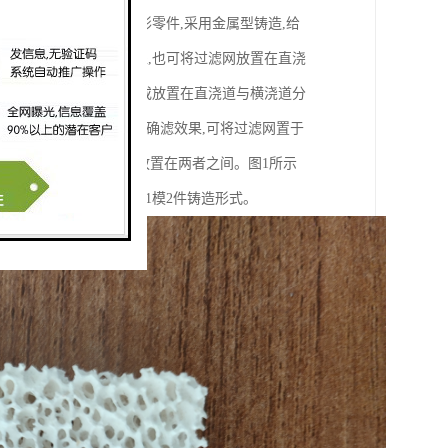
动机活塞为铝合金圆柱形零件,采用金属型铸造,给
横浇道与内浇道的分型处,也可将过滤网放置在直浇
在直浇道下方的分型面处或放置在直浇道与横浇道分
,为方便过滤网的放置并确滤效果,可将过滤网置于
的下端交汇,过滤网垂直放置在两者之间。图1所示
直浇道与横浇道分型处的1模2件铸造形式。