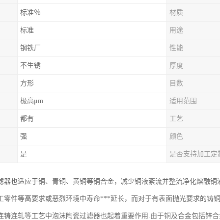
标准％
材质
标准
用途
钢铁厂
性能
不生锈
厚度
方形
目数
极高μm
适用范围
都有
工艺
强
颜色
是
是否支持加工定
滤器也适应于铜、青铜、黄铜等铜合金，减少铜液紊流并整流净化熔融铜
工零件等高要求或恶烈环境中寿命***延长，而对于有表面抛光要求的铸
连铸连轧等工艺中泡沫陶瓷过滤器也起着重要作用.由于铜及合金包括锌