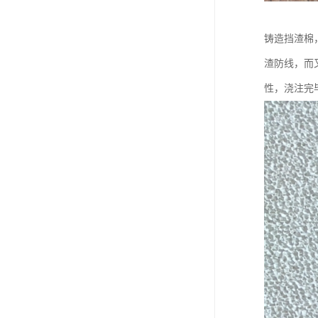
铸造挡渣棉
渣防线，而
性，浇注完