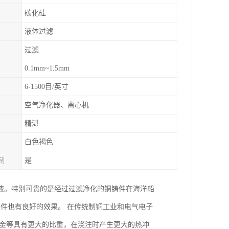
碳化硅
液体过滤
过滤
0.1mm~1.5mm
6-1500目/英寸
空气净化器、离心机
精湛
白色褐色
制
是
液。特别可贵的是经过过滤净化的铜铸件在海洋船
铜件也有良好的效果。 在传统制铜工业和电气电子
合金等具有更大的比重，在浇注时产生更大的热冲