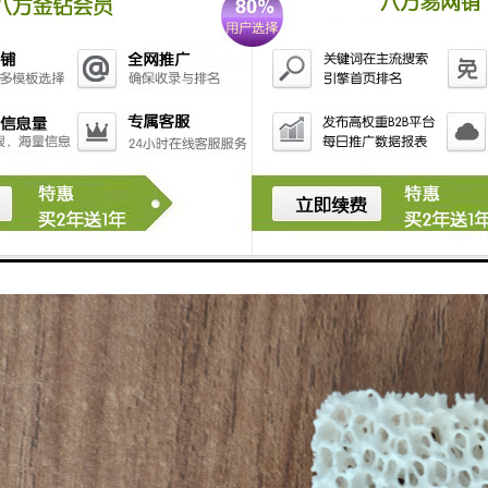
置与所选择的过滤方式密切相关,取决于铸件以及铸造工艺的设计。由于发
置带来了许多不便。可以将过滤网放置在直浇道与横浇道分型处或放置在
在直浇道下方的分型面处。经过多种方案的反复试用,采用将过滤网设置
放置过滤网方便,而且使用效果也。型内过滤方式是适合于铝活塞铸造生产的
面处,直浇道设置在一个半型上,横浇道设置在另一个半型上,两者在直浇道
设置在直浇道下方分型面处的单模铸造形式,图2所示的是将过滤网设置在