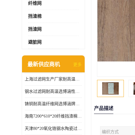
纤维网
挡渣棉
挡渣网
避脏网
最新供应商机
更多
上海过滤网生产厂家耐高温可定制供应及时
钢水过滤网耐高温选博涵性能稳定价格合适
铸铜耐高温纤维网选博涵牌质量稳定
产品描述
海南7200*610*20纤维挡渣棉耐高温
天津80*20氧化锆钢水陶瓷过滤器过滤效果明显
编织方式