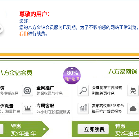
铸造挡渣棉，也称挡渣棉，挡脏棉，学名陶瓷纤维毯，