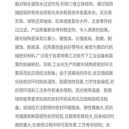
器对铜水或铁水过滤作用,利用三维立体结构，通过阻挡
捕捉吸附有效去除氧化夹杂和其他非金属夹杂。无论是
灰铁、球铁还是轴体、缸体或者复杂大件、五金零件经
过过滤，产品质量都会得到稳定的、令人满意的结果。
碳化硅陶瓷具有比重小、硬度高、比强度高、耐磨、耐
腐蚀、耐高温、抗热震性能良好等特点,被誉为第四代机
械密封材料,广泛用于各类特殊工况条件下工业设备和装
置的机械密封。目前,工业化生产的碳化硅陶瓷密封环主
要采用反应烧结法制备；由于游离硅的存在,反应烧结碳
化硅密封环的耐高温性、耐腐蚀性较差,力学性能偏低,对
应用环境和工况条件有诸多限制。而对使用温度、耐腐
蚀性能等要求较高的密封环则采用无压固相烧结法制
备；该烧结方法制得的密封环硬度高、弹性模量大,但抗
弯强度和断裂韧性依然较低,且摩擦系数较大,自身组对时
磨损量大,在使用过程中的可靠性差,工作寿命较短；此