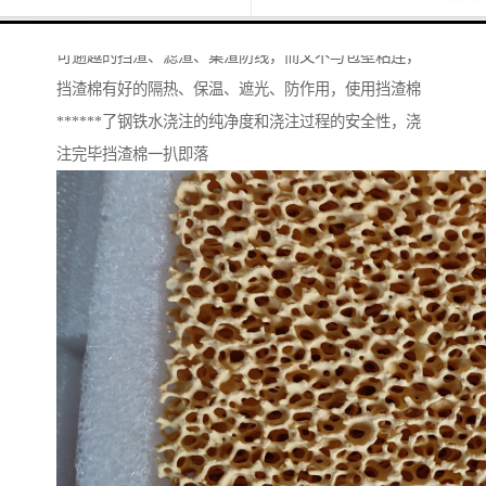
陶盾毯。铸造浇注时挡渣棉始终在浇包口处形成一条不
可逾越的挡渣、滤渣、集渣防线，而又不与包壁粘连，
挡渣棉有好的隔热、保温、遮光、防作用，使用挡渣棉
******了钢铁水浇注的纯净度和浇注过程的安全性，浇
注完毕挡渣棉一扒即落