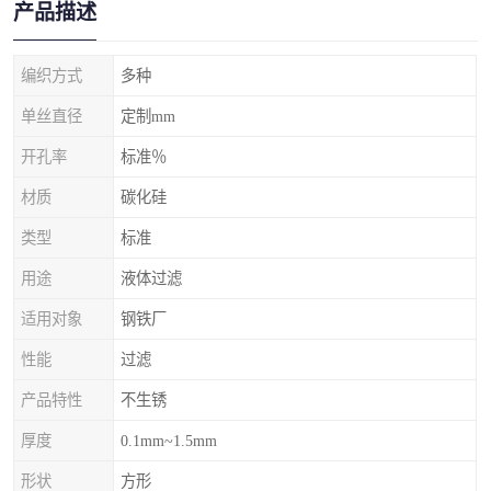
产品描述
编织方式
多种
单丝直径
定制mm
开孔率
标准％
材质
碳化硅
类型
标准
用途
液体过滤
适用对象
钢铁厂
性能
过滤
产品特性
不生锈
厚度
0.1mm~1.5mm
形状
方形