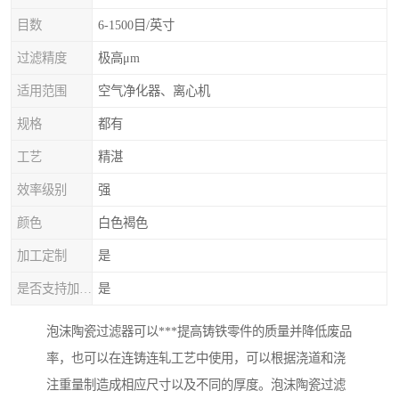
目数
6-1500目/英寸
过滤精度
极高μm
适用范围
空气净化器、离心机
规格
都有
工艺
精湛
效率级别
强
颜色
白色褐色
加工定制
是
是否支持加工定制
是
泡沫陶瓷过滤器可以***提高铸铁零件的质量并降低废品
率，也可以在连铸连轧工艺中使用，可以根据浇道和浇
注重量制造成相应尺寸以及不同的厚度。泡沫陶瓷过滤