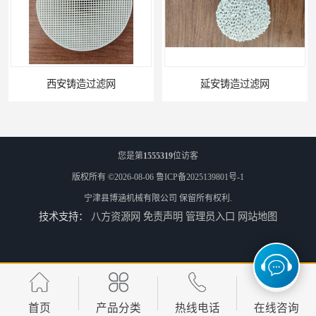
延安铸造过滤网
喀什铸造过滤网
您是第
1555319
位访客
版权所有 ©2026-08-06
鲁ICP备2025139801号-1
宁津县博涵机械有限公司
保留所有权利.
技术支持：
八方资源网
免责声明
管理员入口
网站地图
怒江铸造过滤网
江苏厂家陶瓷过滤器耐高温
首页
产品分类
热线电话
在线咨询