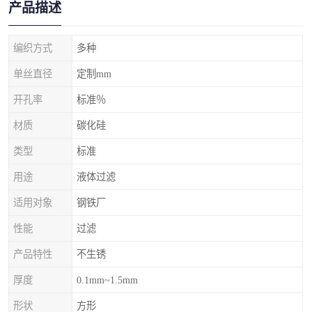
产品描述
编织方式
多种
单丝直径
定制mm
开孔率
标准％
材质
碳化硅
类型
标准
用途
液体过滤
适用对象
钢铁厂
性能
过滤
产品特性
不生锈
厚度
0.1mm~1.5mm
形状
方形