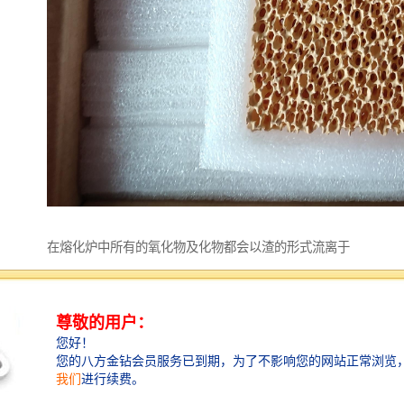
在熔化炉中所有的氧化物及化物都会以渣的形式流离于
铁（铝）水中。当它们的直径大于0.1mm时上浮很快，
可以通过正常扒渣去除；当直径小于0.09mm，尤其在
0.002mm左右时，这样子的杂质上浮慢，并且上升速度
不受自重制约，而是受铁（铝）水具有黏性这一特点制
约而悬浮于铁（铝）水中。想不使用挡渣棉和过滤网就