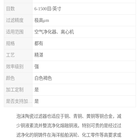
目数
6-1500目/英寸
过滤精度
极高μm
适用范围
空气净化器、离心机
规格
都有
工艺
精湛
效率级别
强
颜色
白色褐色
加工定制
是
是否支持加工定制
是
泡沫陶瓷过滤器也适应于铜、青铜、黄铜等铜合金，减
少铜液紊流并整流净化熔融铜液。特别可贵的是经过过
滤净化的铜铸件在海洋船舶涡轮、化工零件等高要求或