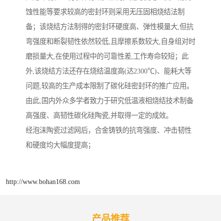
蚀性能等要求较高的密封环则采用无压固相烧结法制
备；该烧结方法制得的密封环硬度高、弹性模量大,但抗
弯强度和断裂韧性依然较低,且摩擦系数较大,自身组对时
磨损量大,在使用过程中的可靠性差,工作寿命较短；此
外,该烧结方法还存在烧结温度高(达2300℃)、能耗大等
问题,较高的生产成本限制了碳化硅密封环的推广应用。
由此,国内外众多学者致力于研究低温液相烧结技术制备
高强度、高韧性碳化硅陶瓷,并取得一定的成效。
经泡沫陶瓷过滤网后，合金铸铁的抗弯强度、冲击韧性
和硬度均大幅度提高；
http://www.bohan168.com
产品推荐