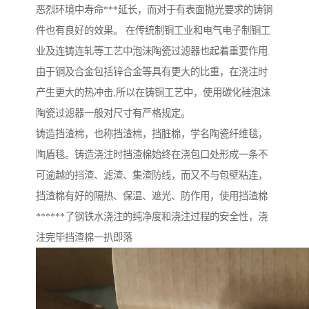
恶烈环境中寿命***延长，而对于有表面抛光要求的铸铜
件也有良好的效果。 在传统制铜工业和电气电子制铜工
业及连铸连轧等工艺中泡沫陶瓷过滤器也起着重要作用.
由于铜及合金包括锌合金等具有更大的比重，在浇注时
产生更大的热冲击,所以在铸铜工艺中，使用碳化硅泡沫
陶瓷过滤器一般对尺寸有严格规定。
铸造挡渣棉，也称挡渣棉，挡脏棉，学名陶瓷纤维毯，
陶盾毯。铸造浇注时挡渣棉始终在浇包口处形成一条不
可逾越的挡渣、滤渣、集渣防线，而又不与包壁粘连，
挡渣棉有好的隔热、保温、遮光、防作用，使用挡渣棉
******了钢铁水浇注的纯净度和浇注过程的安全性，浇
注完毕挡渣棉一扒即落