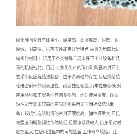
碳化硅陶瓷具有比重小、硬度高、比强度高、耐磨、耐
腐蚀、耐高温、抗热震性能良好等特点,被誉为第四代机
械密封材料,广泛用于各类特殊工况条件下工业设备和装
置的机械密封。目前,工业化生产的碳化硅陶瓷密封环主
要采用反应烧结法制备；由于游离硅的存在,反应烧结碳
化硅密封环的耐高温性、耐腐蚀性较差,力学性能偏低,对
应用环境和工况条件有诸多限制。而对使用温度、耐腐
蚀性能等要求较高的密封环则采用无压固相烧结法制
备；该烧结方法制得的密封环硬度高、弹性模量大,但抗
弯强度和断裂韧性依然较低,且摩擦系数较大,自身组对时
磨损量大,在使用过程中的可靠性差,工作寿命较短；此