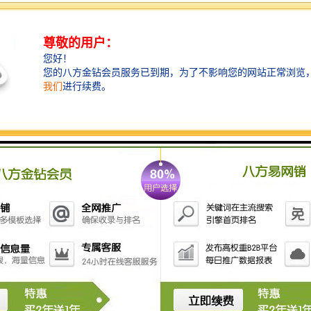
外,该烧结方法还存在烧结温度高(达2300℃)、能耗大等
问题,较高的生产成本限制了碳化硅密封环的推广应用。
由此,国内外众多学者致力于研究低温液相烧结技术制备
高强度、高韧性碳化硅陶瓷,并取得一定的成效。