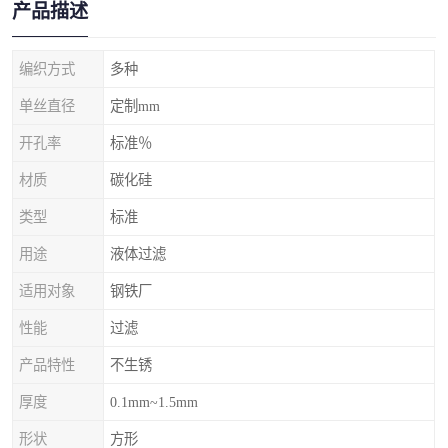
产品描述
编织方式
多种
单丝直径
定制mm
开孔率
标准％
材质
碳化硅
类型
标准
用途
液体过滤
适用对象
钢铁厂
性能
过滤
产品特性
不生锈
厚度
0.1mm~1.5mm
形状
方形