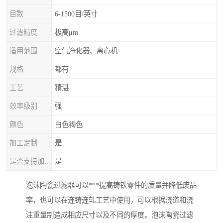
目数
6-1500目/英寸
过滤精度
极高μm
适用范围
空气净化器、离心机
规格
都有
工艺
精湛
效率级别
强
颜色
白色褐色
加工定制
是
是否支持加工定制
是
泡沫陶瓷过滤器可以***提高铸铁零件的质量并降低废品
率，也可以在连铸连轧工艺中使用，可以根据浇道和浇
注重量制造成相应尺寸以及不同的厚度。泡沫陶瓷过滤