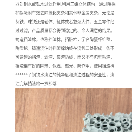
器对铜水或铁水过滤作用,利用三维立体结构，通过阻挡
捕捉吸附有效去除氧化夹杂和其他非金属夹杂。无论是
灰铁、球铁还是轴体、缸体或者复杂大件、五金零件经
过过滤，产品质量都会得到稳定的、令人满意的结果。
铸造挡渣棉，也称挡渣棉，挡脏棉，学名陶瓷纤维毯，
陶盾毯。铸造浇注时挡渣棉始终在浇包口处形成一条不
可逾越的挡渣、滤渣、集渣防线，而又不与包壁粘连，
挡渣棉有好的隔热、保温、遮光、防作用，使用挡渣棉
******了钢铁水浇注的纯净度和浇注过程的安全性，浇
注完毕挡渣棉一扒即落