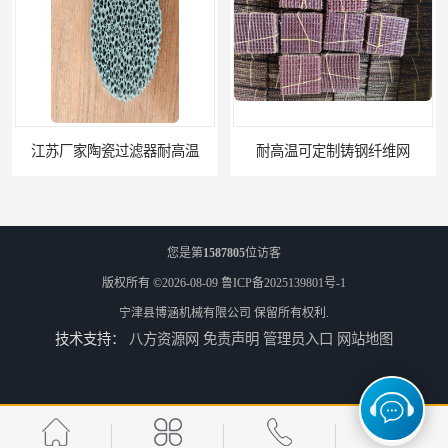
耐高温可定制铸钢纤维网
您是第
1587805
位访客
版权所有 ©2026-08-09
鲁ICP备2025139801号-1
宁津县博涵机械有限公司
保留所有权利.
技术支持：
八方资源网
免责声明
管理员入口
网站地图
铸造用挡渣棉可定制耐高温
西安铸造过滤网