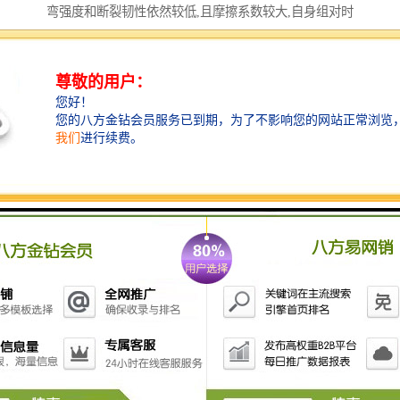
弯强度和断裂韧性依然较低,且摩擦系数较大,自身组对时
磨损量大,在使用过程中的可靠性差,工作寿命较短；此
外,该烧结方法还存在烧结温度高(达2300℃)、能耗大等
问题,较高的生产成本限制了碳化硅密封环的推广应用。
由此,国内外众多学者致力于研究低温液相烧结技术制备
高强度、高韧性碳化硅陶瓷,并取得一定的成效。