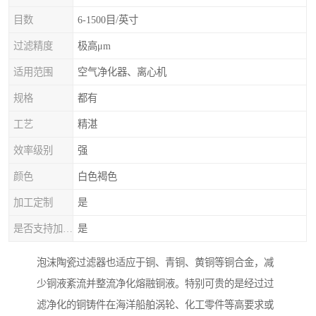
目数
6-1500目/英寸
过滤精度
极高μm
适用范围
空气净化器、离心机
规格
都有
工艺
精湛
效率级别
强
颜色
白色褐色
加工定制
是
是否支持加工定制
是
泡沫陶瓷过滤器也适应于铜、青铜、黄铜等铜合金，减
少铜液紊流并整流净化熔融铜液。特别可贵的是经过过
滤净化的铜铸件在海洋船舶涡轮、化工零件等高要求或