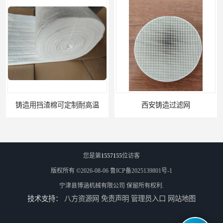
铸造用挡渣棉可定制耐高温
西安铸造过滤网
您是第
1557155
位访客
版权所有 ©2026-08-06
鲁ICP备2025139801号-1
宁津县博涵机械有限公司
保留所有权利.
技术支持：
八方资源网
免责声明
管理员入口
网站地图