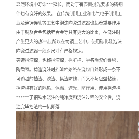
恶烈环境中寿命***延长，而对于有表面抛光要求的铸铜
件也有良好的效果。 在传统制铜工业和电气电子制铜工
业及连铸连轧等工艺中泡沫陶瓷过滤器也起着重要作用.
由于铜及合金包括锌合金等具有更大的比重，在浇注时
产生更大的热冲击,所以在铸铜工艺中，使用碳化硅泡沫
陶瓷过滤器一般对尺寸有严格规定。
铸造挡渣棉，也称挡渣棉，挡脏棉，学名陶瓷纤维毯，
陶盾毯。铸造浇注时挡渣棉始终在浇包口处形成一条不
可逾越的挡渣、滤渣、集渣防线，而又不与包壁粘连，
挡渣棉有好的隔热、保温、遮光、防作用，使用挡渣棉
******了钢铁水浇注的纯净度和浇注过程的安全性，浇
注完毕挡渣棉一扒即落