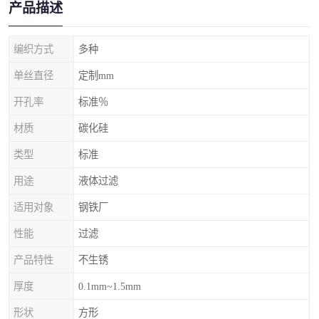
产品描述
编织方式
多种
单丝直径
定制mm
开孔率
标准％
材质
碳化硅
类型
标准
用途
液体过滤
适用对象
钢铁厂
性能
过滤
产品特性
不生锈
厚度
0.1mm~1.5mm
形状
方形