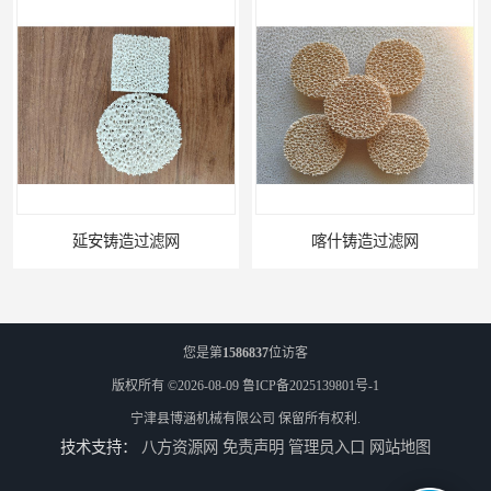
喀什铸造过滤网
怒江铸造过滤网
您是第
1586837
位访客
版权所有 ©2026-08-09
鲁ICP备2025139801号-1
宁津县博涵机械有限公司
保留所有权利.
技术支持：
八方资源网
免责声明
管理员入口
网站地图