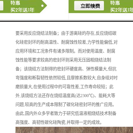
腐蚀、耐高温、抗热震性能良好等特点,被誉为第四代机
械密封材料,广泛用于各类特殊工况条件下工业设备和装
置的机械密封。目前,工业化生产的碳化硅陶瓷密封环主
要采用反应烧结法制备；由于游离硅的存在,反应烧结碳
化硅密封环的耐高温性、耐腐蚀性较差,力学性能偏低,对
应用环境和工况条件有诸多限制。而对使用温度、耐腐
蚀性能等要求较高的密封环则采用无压固相烧结法制
备；该烧结方法制得的密封环硬度高、弹性模量大,但抗
弯强度和断裂韧性依然较低,且摩擦系数较大,自身组对时
磨损量大,在使用过程中的可靠性差,工作寿命较短；此
外,该烧结方法还存在烧结温度高(达2300℃)、能耗大等
问题,较高的生产成本限制了碳化硅密封环的推广应用。
由此,国内外众多学者致力于研究低温液相烧结技术制备
高强度、高韧性碳化硅陶瓷,并取得一定的成效。