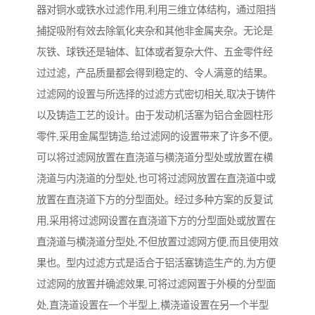
器对铜水或铁水过滤作用,利用三维立体结构，通过阻挡
捕捉吸附有效去除氧化夹杂和其他非金属夹杂。无论是
灰铁、球铁还是轴体、缸体或者复杂大件、五金零件经
过过滤，产品质量都会得到稳定的、令人满意的结果。
过滤网的设置与所选择的过滤方式密切相关,取决于铸件
以及铸造工艺的设计。由于发动机活塞为铝合金圆柱形
零件,采用金属型铸造,给过滤网的设置带来了许多不便。
可以将过滤网放置在直浇道与横浇道分型处或放置在横
浇道与内浇道的分型处,也可将过滤网放置在直浇道中或
放置在直浇道下方的分型面处。经过多种方案的反复试
用,采用将过滤网设置在直浇道下方的分型面处或放置在
直浇道与横浇道分型处,不但放置过滤网方便,而且使用效
果也。型内过滤方式是适合于铝活塞铸造生产的,为方便
过滤网的放置并确滤效果,可将过滤网置于外模的分型面
处,直浇道设置在一个半型上,横浇道设置在另一个半型