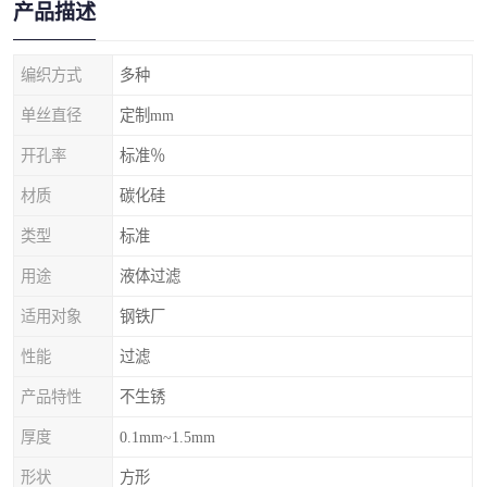
产品描述
编织方式
多种
单丝直径
定制mm
开孔率
标准％
材质
碳化硅
类型
标准
用途
液体过滤
适用对象
钢铁厂
性能
过滤
产品特性
不生锈
厚度
0.1mm~1.5mm
形状
方形