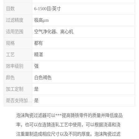
目数
6-1500目/英寸
过滤精度
极高μm
适用范围
空气净化器、离心机
规格
都有
工艺
精湛
效率级别
强
颜色
白色褐色
加工定制
是
是否支持加工定制
是
泡沫陶瓷过滤器可以***提高铸铁零件的质量并降低废品
率，也可以在连铸连轧工艺中使用，可以根据浇道和浇
注重量制造成相应尺寸以及不同的厚度。泡沫陶瓷过滤