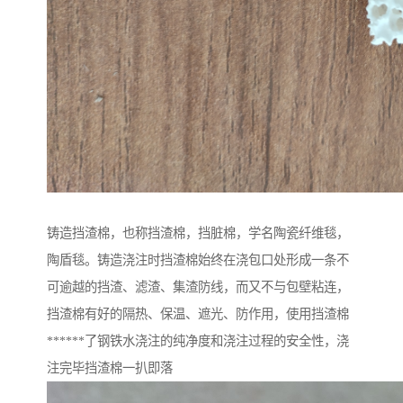
铸造挡渣棉，也称挡渣棉，挡脏棉，学名陶瓷纤维毯，
陶盾毯。铸造浇注时挡渣棉始终在浇包口处形成一条不
可逾越的挡渣、滤渣、集渣防线，而又不与包壁粘连，
挡渣棉有好的隔热、保温、遮光、防作用，使用挡渣棉
******了钢铁水浇注的纯净度和浇注过程的安全性，浇
注完毕挡渣棉一扒即落