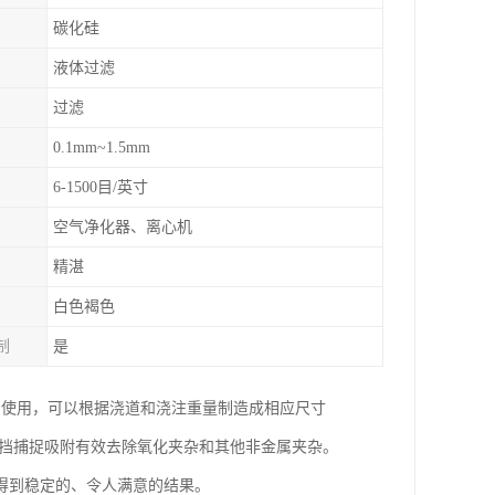
碳化硅
液体过滤
过滤
0.1mm~1.5mm
6-1500目/英寸
空气净化器、离心机
精湛
白色褐色
制
是
中使用，可以根据浇道和浇注重量制造成相应尺寸
阻挡捕捉吸附有效去除氧化夹杂和其他非金属夹杂。
得到稳定的、令人满意的结果。