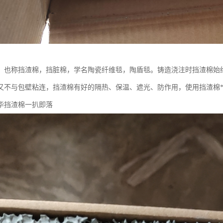
，也称挡渣棉，挡脏棉，学名陶瓷纤维毯，陶盾毯。铸造浇注时挡渣棉始
又不与包壁粘连，挡渣棉有好的隔热、保温、遮光、防作用，使用挡渣棉**
毕挡渣棉一扒即落