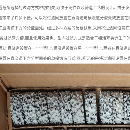
置与所选择的过滤方式密切相关,取决于铸件以及铸造工艺的设计。由于发
置带来了许多不便。可以将过滤网放置在直浇道与横浇道分型处或放置在
在直浇道下方的分型面处。经过多种方案的反复试用,采用将过滤网设置
放置过滤网方便,而且使用效果也。型内过滤方式是适合于铝活塞铸造生产的
面处,直浇道设置在一个半型上,横浇道设置在另一个半型上,两者在直浇道
设置在直浇道下方分型面处的单模铸造形式,图2所示的是将过滤网设置在