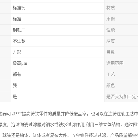
标准％
材质
标准
用途
钢铁厂
性能
不生锈
厚度
方形
目数
极高μm
适用范围
都有
工艺
强
颜色
是
是否支持加工定
滤器可以***提高铸铁零件的质量并降低废品率，也可以在连铸连轧工艺
厚度。泡沫陶瓷过滤器对铜水或铁水过滤作用,利用三维立体结构，通过
、球铁还是轴体、缸体或者复杂大件、五金零件经过过滤，产品质量都会