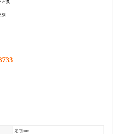
宁津县
滤网
3733
定制mm