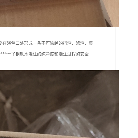
终在浇包口处形成一条不可逾越的挡渣、滤渣、集
****了钢铁水浇注的纯净度和浇注过程的安全