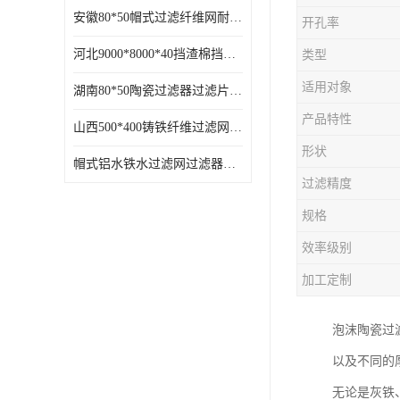
安徽80*50帽式过滤纤维网耐高温
开孔率
河北9000*8000*40挡渣棉挡渣效果好耐高温
类型
适用对象
湖南80*50陶瓷过滤器过滤片过滤网效果好耐高温
产品特性
山西500*400铸铁纤维过滤网方形网圆形网
形状
帽式铝水铁水过滤网过滤器耐高温
过滤精度
规格
效率级别
加工定制
泡沫陶瓷过
以及不同的
无论是灰铁