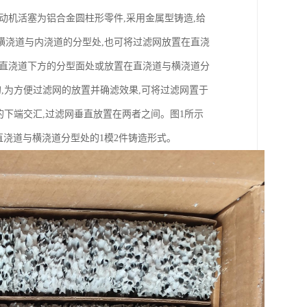
动机活塞为铝合金圆柱形零件,采用金属型铸造,给
横浇道与内浇道的分型处,也可将过滤网放置在直浇
在直浇道下方的分型面处或放置在直浇道与横浇道分
,为方便过滤网的放置并确滤效果,可将过滤网置于
的下端交汇,过滤网垂直放置在两者之间。图1所示
直浇道与横浇道分型处的1模2件铸造形式。