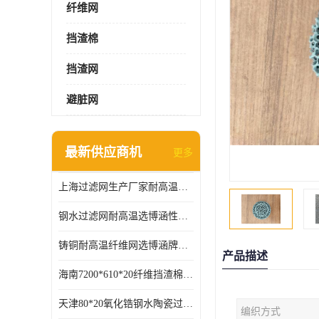
纤维网
挡渣棉
挡渣网
避脏网
最新供应商机
更多
上海过滤网生产厂家耐高温可定制供应及时
钢水过滤网耐高温选博涵性能稳定价格合适
铸铜耐高温纤维网选博涵牌质量稳定
产品描述
海南7200*610*20纤维挡渣棉耐高温
天津80*20氧化锆钢水陶瓷过滤器过滤效果明显
编织方式