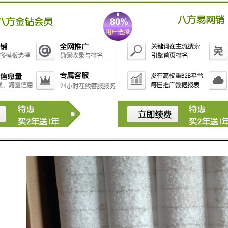
可逾越的挡渣、滤渣、集渣防线，而又不与包壁粘连，
挡渣棉有好的隔热、保温、遮光、防作用，使用挡渣棉
******了钢铁水浇注的纯净度和浇注过程的安全性，浇
注完毕挡渣棉一扒即落