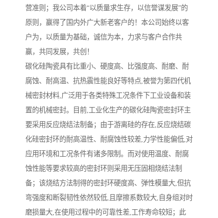
营准则；我公司本着“以质量求生存，以信誉谋发展”的
原则，赢得了国内外广大新老客户的！本公司始终以客
户为，以质量为基础，诚信为本，力求与客户合作共
赢，共同发展，共创！
碳化硅陶瓷具有比重小、硬度高、比强度高、耐磨、耐
腐蚀、耐高温、抗热震性能良好等特点,被誉为第四代机
械密封材料,广泛用于各类特殊工况条件下工业设备和装
置的机械密封。目前,工业化生产的碳化硅陶瓷密封环主
要采用反应烧结法制备；由于游离硅的存在,反应烧结碳
化硅密封环的耐高温性、耐腐蚀性较差,力学性能偏低,对
应用环境和工况条件有诸多限制。而对使用温度、耐腐
蚀性能等要求较高的密封环则采用无压固相烧结法制
备；该烧结方法制得的密封环硬度高、弹性模量大,但抗
弯强度和断裂韧性依然较低,且摩擦系数较大,自身组对时
磨损量大,在使用过程中的可靠性差,工作寿命较短；此