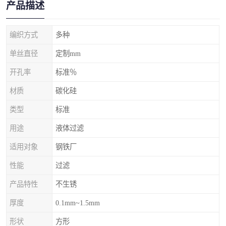
产品描述
编织方式
多种
单丝直径
定制mm
开孔率
标准％
材质
碳化硅
类型
标准
用途
液体过滤
适用对象
钢铁厂
性能
过滤
产品特性
不生锈
厚度
0.1mm~1.5mm
形状
方形