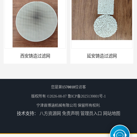
延安铸造过滤网
喀什铸造过滤网
您是第
1570018
位访客
版权所有 ©2026-08-07
鲁ICP备2025139801号-1
宁津县博涵机械有限公司
保留所有权利.
技术支持：
八方资源网
免责声明
管理员入口
网站地图
怒江铸造过滤网
江苏厂家陶瓷过滤器耐高温