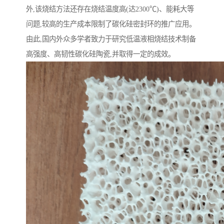
外,该烧结方法还存在烧结温度高(达2300℃)、能耗大等
问题,较高的生产成本限制了碳化硅密封环的推广应用。
由此,国内外众多学者致力于研究低温液相烧结技术制备
高强度、高韧性碳化硅陶瓷,并取得一定的成效。