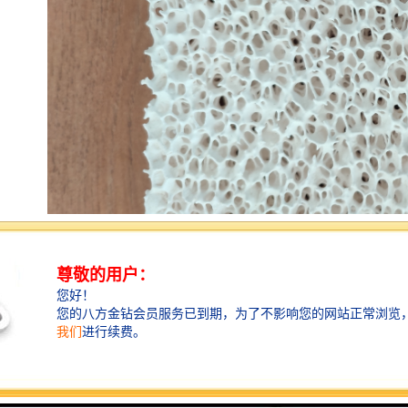
铸造挡渣棉，也称挡渣棉，挡脏棉，学名陶瓷纤维毯，
陶盾毯。铸造浇注时挡渣棉始终在浇包口处形成一条不