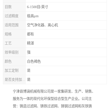
目数
6-1500目/英寸
过滤精度
极高μm
适用范围
空气净化器、离心机
规格
都有
工艺
精湛
效率级别
强
颜色
白色褐色
加工定制
是
是否支持加工定制
是
宁津县博涵机械有限公司是一家集研发、生产、销售、
服务为一体的现代化环保型综合型生产企业。公司主
营：铸造过滤网、铸铁过滤网、铸钢过滤网和灰铁铸