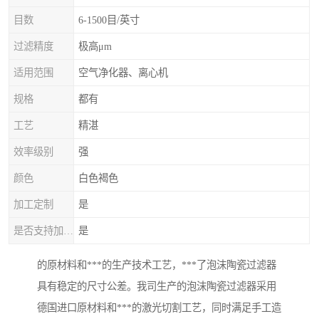
目数
6-1500目/英寸
过滤精度
极高μm
适用范围
空气净化器、离心机
规格
都有
工艺
精湛
效率级别
强
颜色
白色褐色
加工定制
是
是否支持加工定制
是
的原材料和***的生产技术工艺，***了泡沫陶瓷过滤器
具有稳定的尺寸公差。我司生产的泡沫陶瓷过滤器采用
德国进口原材料和***的激光切割工艺，同时满足手工造