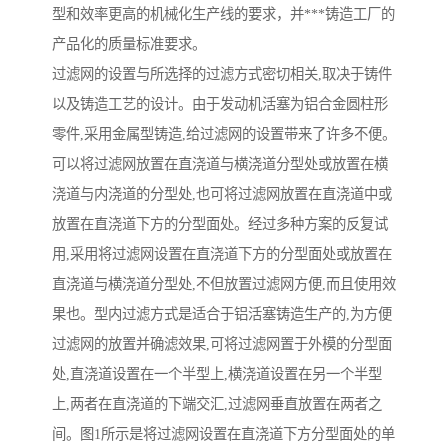
型和效率更高的机械化生产线的要求，并***铸造工厂的
产品化的质量标准要求。
过滤网的设置与所选择的过滤方式密切相关,取决于铸件
以及铸造工艺的设计。由于发动机活塞为铝合金圆柱形
零件,采用金属型铸造,给过滤网的设置带来了许多不便。
可以将过滤网放置在直浇道与横浇道分型处或放置在横
浇道与内浇道的分型处,也可将过滤网放置在直浇道中或
放置在直浇道下方的分型面处。经过多种方案的反复试
用,采用将过滤网设置在直浇道下方的分型面处或放置在
直浇道与横浇道分型处,不但放置过滤网方便,而且使用效
果也。型内过滤方式是适合于铝活塞铸造生产的,为方便
过滤网的放置并确滤效果,可将过滤网置于外模的分型面
处,直浇道设置在一个半型上,横浇道设置在另一个半型
上,两者在直浇道的下端交汇,过滤网垂直放置在两者之
间。图1所示是将过滤网设置在直浇道下方分型面处的单