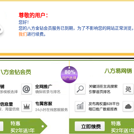
陶盾毯。铸造浇注时挡渣棉始终在浇包口处形成一条不
可逾越的挡渣、滤渣、集渣防线，而又不与包壁粘连，
挡渣棉有好的隔热、保温、遮光、防作用，使用挡渣棉
******了钢铁水浇注的纯净度和浇注过程的安全性，浇
注完毕挡渣棉一扒即落