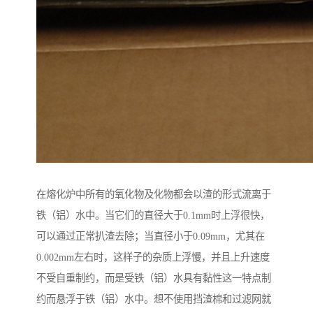
在熔化炉中所有的氧化物及化物都会以渣的形式流离于
铁（铝）水中。当它们的直径大于0.1mm时上浮很快，
可以通过正常扒渣去除；当直径小于0.09mm，尤其在
0.002mm左右时，这样子的杂质上浮慢，并且上升速度
不受自重制约，而是受铁（铝）水具有黏性这一特点制
约而悬浮于铁（铝）水中。想不使用挡渣棉和过滤网就