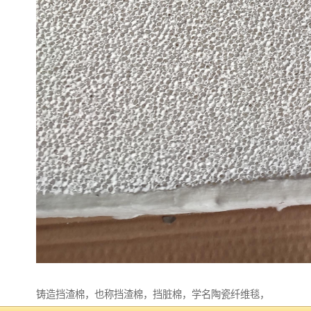
铸造挡渣棉，也称挡渣棉，挡脏棉，学名陶瓷纤维毯，