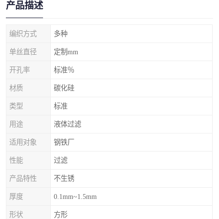
产品描述
编织方式
多种
单丝直径
定制mm
开孔率
标准％
材质
碳化硅
类型
标准
用途
液体过滤
适用对象
钢铁厂
性能
过滤
产品特性
不生锈
厚度
0.1mm~1.5mm
形状
方形