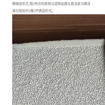
模铸造形式,图2所示的是将过滤网设置在直浇道与横浇
道分型处的1模2件铸造形式。