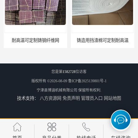
耐高温可定制铸钢纤维网
铸造用挡渣棉可定制耐高温
您是第
1582728
位访客
版权所有 ©2026-08-09
鲁ICP备2025139801号-1
宁津县博涵机械有限公司
保留所有权利.
技术支持：
八方资源网
免责声明
管理员入口
网站地图
西安铸造过滤网
延安铸造过滤网