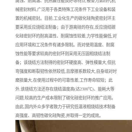
腐蚀、耐高温、抗热震性能良好等特点,被誉为第四代机
械密封材料,广泛用于各类特殊工况条件下工业设备和装
置的机械密封。目前,工业化生产的碳化硅陶瓷密封环主
要采用反应烧结法制备；由于游离硅的存在,反应烧结碳
化硅密封环的耐高温性、耐腐蚀性较差,力学性能偏低,对
应用环境和工况条件有诸多限制。而对使用温度、耐腐
蚀性能等要求较高的密封环则采用无压固相烧结法制
备；该烧结方法制得的密封环硬度高、弹性模量大,但抗
弯强度和断裂韧性依然较低,且摩擦系数较大,自身组对时
磨损量大,在使用过程中的可靠性差,工作寿命较短；此
外,该烧结方法还存在烧结温度高(达2300℃)、能耗大等
问题,较高的生产成本限制了碳化硅密封环的推广应用。
由此,国内外众多学者致力于研究低温液相烧结技术制备
高强度、高韧性碳化硅陶瓷,并取得一定的成效。