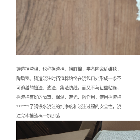
铸造挡渣棉，也称挡渣棉，挡脏棉，学名陶瓷纤维毯，
陶盾毯。铸造浇注时挡渣棉始终在浇包口处形成一条不
可逾越的挡渣、滤渣、集渣防线，而又不与包壁粘连，
挡渣棉有好的隔热、保温、遮光、防作用，使用挡渣棉
******了钢铁水浇注的纯净度和浇注过程的安全性，浇
注完毕挡渣棉一扒即落