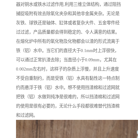
器对铜水或铁水过滤作用,利用三维立体结构，通过阻挡
捕捉吸附有效去除氧化夹杂和其他非金属夹杂。无论是
灰铁、球铁还是轴体、缸体或者复杂大件、五金零件经
过过滤，产品质量都会得到稳定的、令人满意的结果。
在熔化炉中所有的氧化物及化物都会以渣的形式流离于
铁（铝）水中。当它们的直径大于0.1mm时上浮很快，
可以通过正常扒渣去除；当直径小于0.09mm，尤其在
0.002mm左右时，这样子的杂质上浮慢，并且上升速度
不受自重制约，而是受铁（铝）水具有黏性这一特点制
约而悬浮于铁（铝）水中。想不使用挡渣棉和过滤网就
把铁（铝）水做到纯净是很难的，所以挡渣棉和过滤网
的使用是很有必要的，无论什么手段都很难替代挡渣棉
和过滤网。