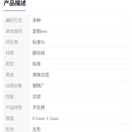
产品描述
编织方式
多种
单丝直径
定制mm
开孔率
标准％
材质
碳化硅
类型
标准
用途
液体过滤
适用对象
钢铁厂
性能
过滤
产品特性
不生锈
厚度
0.1mm~1.5mm
形状
方形