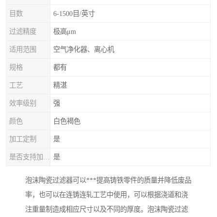
目数
6-1500目/英寸
过滤精度
极高μm
适用范围
空气净化器、离心机
规格
都有
工艺
精湛
效率级别
强
颜色
白色褐色
加工定制
是
是否支持加工定制
是
泡沫陶瓷过滤器可以***提高铸铁零件的质量并降低废品
率，也可以在连铸连轧工艺中使用，可以根据浇道和浇
注重量制造成相应尺寸以及不同的厚度。泡沫陶瓷过滤