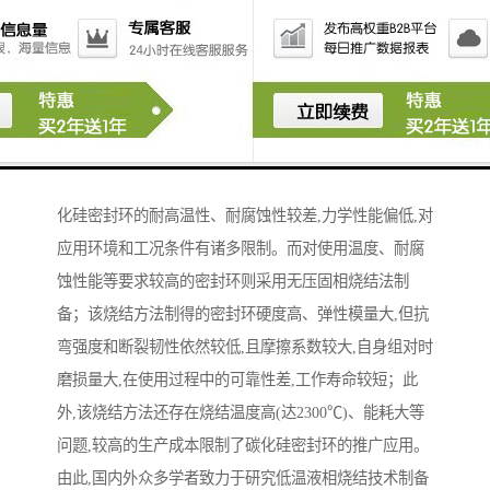
碳化硅陶瓷具有比重小、硬度高、比强度高、耐磨、耐
腐蚀、耐高温、抗热震性能良好等特点,被誉为第四代机
械密封材料,广泛用于各类特殊工况条件下工业设备和装
置的机械密封。目前,工业化生产的碳化硅陶瓷密封环主
要采用反应烧结法制备；由于游离硅的存在,反应烧结碳
化硅密封环的耐高温性、耐腐蚀性较差,力学性能偏低,对
应用环境和工况条件有诸多限制。而对使用温度、耐腐
蚀性能等要求较高的密封环则采用无压固相烧结法制
备；该烧结方法制得的密封环硬度高、弹性模量大,但抗
弯强度和断裂韧性依然较低,且摩擦系数较大,自身组对时
磨损量大,在使用过程中的可靠性差,工作寿命较短；此
外,该烧结方法还存在烧结温度高(达2300℃)、能耗大等
问题,较高的生产成本限制了碳化硅密封环的推广应用。
由此,国内外众多学者致力于研究低温液相烧结技术制备