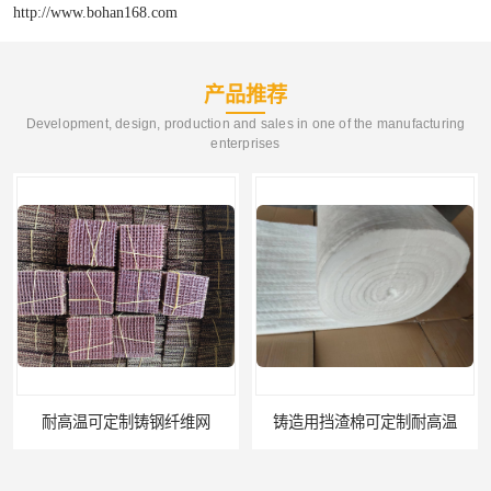
http://www.bohan168.com
产品推荐
Development, design, production and sales in one of the manufacturing
enterprises
铸造用挡渣棉可定制耐高温