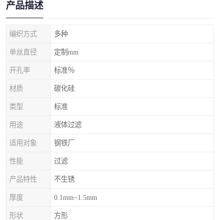
产品描述
编织方式
多种
单丝直径
定制mm
开孔率
标准％
材质
碳化硅
类型
标准
用途
液体过滤
适用对象
钢铁厂
性能
过滤
产品特性
不生锈
厚度
0.1mm~1.5mm
形状
方形