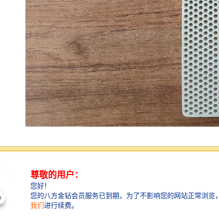
铸造挡渣棉，也称挡渣棉，挡脏棉，学名陶瓷纤维毯，
陶盾毯。铸造浇注时挡渣棉始终在浇包口处形成一条不
可逾越的挡渣、滤渣、集渣防线，而又不与包壁粘连，
挡渣棉有好的隔热、保温、遮光、防作用，使用挡渣棉
******了钢铁水浇注的纯净度和浇注过程的安全性，浇