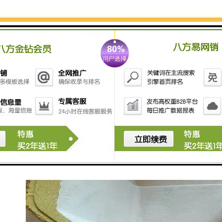
注完毕挡渣棉一扒即落