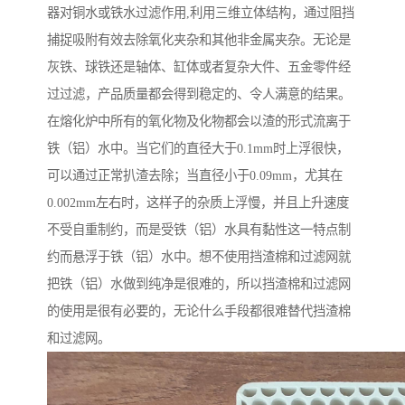
器对铜水或铁水过滤作用,利用三维立体结构，通过阻挡
捕捉吸附有效去除氧化夹杂和其他非金属夹杂。无论是
灰铁、球铁还是轴体、缸体或者复杂大件、五金零件经
过过滤，产品质量都会得到稳定的、令人满意的结果。
在熔化炉中所有的氧化物及化物都会以渣的形式流离于
铁（铝）水中。当它们的直径大于0.1mm时上浮很快，
可以通过正常扒渣去除；当直径小于0.09mm，尤其在
0.002mm左右时，这样子的杂质上浮慢，并且上升速度
不受自重制约，而是受铁（铝）水具有黏性这一特点制
约而悬浮于铁（铝）水中。想不使用挡渣棉和过滤网就
把铁（铝）水做到纯净是很难的，所以挡渣棉和过滤网
的使用是很有必要的，无论什么手段都很难替代挡渣棉
和过滤网。