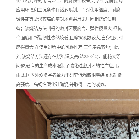
化硅密封环的耐高温性、耐腐蚀性较差,力学性能偏低,对
应用环境和工况条件有诸多限制。而对使用温度、耐腐
蚀性能等要求较高的密封环则采用无压固相烧结法制
备；该烧结方法制得的密封环硬度高、弹性模量大,但抗
弯强度和断裂韧性依然较低,且摩擦系数较大,自身组对时
磨损量大,在使用过程中的可靠性差,工作寿命较短；此
外,该烧结方法还存在烧结温度高(达2300℃)、能耗大等
问题,较高的生产成本限制了碳化硅密封环的推广应用。
由此,国内外众多学者致力于研究低温液相烧结技术制备
高强度、高韧性碳化硅陶瓷,并取得一定的成效。