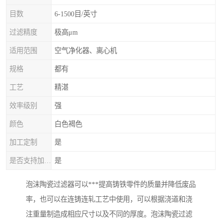
目数
6-1500目/英寸
过滤精度
极高μm
适用范围
空气净化器、离心机
规格
都有
工艺
精湛
效率级别
强
颜色
白色褐色
加工定制
是
是否支持加工定制
是
泡沫陶瓷过滤器可以***提高铸铁零件的质量并降低废品
率，也可以在连铸连轧工艺中使用，可以根据浇道和浇
注重量制造成相应尺寸以及不同的厚度。泡沫陶瓷过滤