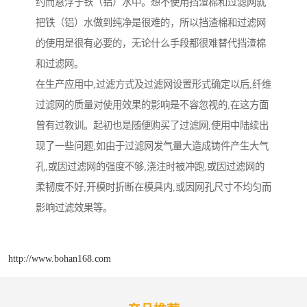
约而悬浮于铁（铝）水中。想不使用挡渣棉和过滤网就
把铁（铝）水做到纯净是很难的，所以挡渣棉和过滤网
的使用是很有必要的，无论什么手段都很难替代挡渣棉
和过滤网。
在生产应用中,过滤方式及过滤网设置形式确定以后,纤维
过滤网的质量对使用效果的影响是不容忽视的,在这方面
曾有过教训。起初也是随便购买了过滤网,使用中陆续出
现了一些问题,如由于过滤网发气量大造成铸件产生大气
孔,或因过滤网的强度不够,浇注时被冲跑,或因过滤网的
柔韧度不好,开模时折断在模具内,或因网孔尺寸不均匀而
影响过滤效果等。
http://www.bohan168.com