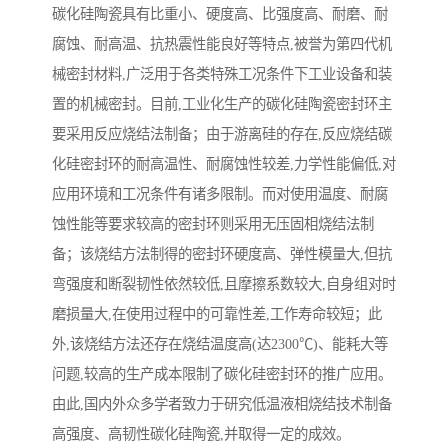
碳化硅陶瓷具有比重小、硬度高、比强度高、耐磨、耐
腐蚀、耐高温、抗热震性能良好等特点,被誉为第四代机
械密封材料,广泛用于各类特殊工况条件下工业设备和装
置的机械密封。目前,工业化生产的碳化硅陶瓷密封环主
要采用反应烧结法制备；由于游离硅的存在,反应烧结碳
化硅密封环的耐高温性、耐腐蚀性较差,力学性能偏低,对
应用环境和工况条件有诸多限制。而对使用温度、耐腐
蚀性能等要求较高的密封环则采用无压固相烧结法制
备；该烧结方法制得的密封环硬度高、弹性模量大,但抗
弯强度和断裂韧性依然较低,且摩擦系数较大,自身组对时
磨损量大,在使用过程中的可靠性差,工作寿命较短；此
外,该烧结方法还存在烧结温度高(达2300℃)、能耗大等
问题,较高的生产成本限制了碳化硅密封环的推广应用。
由此,国内外众多学者致力于研究低温液相烧结技术制备
高强度、高韧性碳化硅陶瓷,并取得一定的成效。