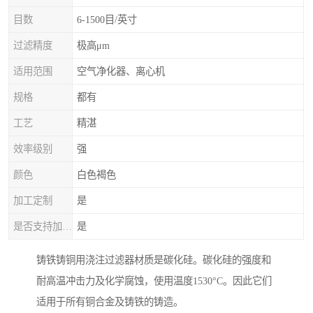
目数
6-1500目/英寸
过滤精度
极高μm
适用范围
空气净化器、离心机
规格
都有
工艺
精湛
效率级别
强
颜色
白色褐色
加工定制
是
是否支持加工定制
是
铸铁铸铜用浇注过滤器材质是碳化硅。碳化硅的强度和
耐高温冲击力及化学腐蚀，使用温度1530°C。因此它们
适用于所有铜合金及铸铁的铸造。