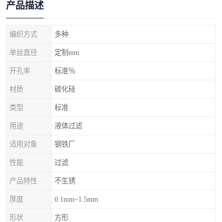
产品描述
编织方式
多种
单丝直径
定制mm
开孔率
标准％
材质
碳化硅
类型
标准
用途
液体过滤
适用对象
钢铁厂
性能
过滤
产品特性
不生锈
厚度
0.1mm~1.5mm
形状
方形