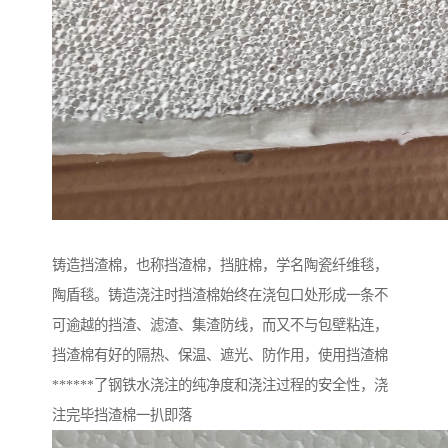
铸造挡渣棉，也称挡渣棉，挡脏棉，学名陶瓷纤维毯，
陶盾毯。铸造浇注时挡渣棉始终在浇包口处形成一条不
可逾越的挡渣、滤渣、集渣防线，而又不与包壁粘连，
挡渣棉有好的隔热、保温、遮光、防作用，使用挡渣棉
******了钢铁水浇注的纯净度和浇注过程的安全性，浇
注完毕挡渣棉一扒即落