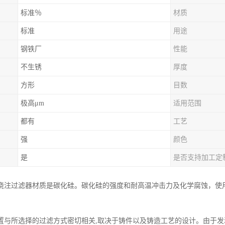
标准％
材质
标准
用途
钢铁厂
性能
不生锈
厚度
方形
目数
极高μm
适用范围
都有
工艺
强
颜色
是
是否支持加工定
浇注过滤器材质是碳化硅。碳化硅的强度和耐高温冲击力及化学腐蚀，使用温
置与所选择的过滤方式密切相关,取决于铸件以及铸造工艺的设计。由于发