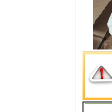
铸造挡渣棉
渣防线，而
性，浇注完