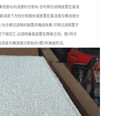
横浇道与内浇道的分型处,也可将过滤网放置在直浇
在直浇道下方的分型面处或放置在直浇道与横浇道分
,为方便过滤网的放置并确滤效果,可将过滤网置于
的下端交汇,过滤网垂直放置在两者之间。图1所示
直浇道与横浇道分型处的1模2件铸造形式。