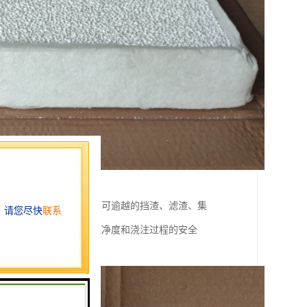
终在浇包口处形成一条不可逾越的挡渣、滤渣、集
****了钢铁水浇注的纯净度和浇注过程的安全