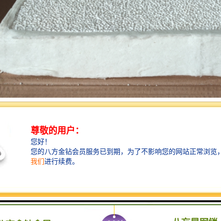
，也称挡渣棉，挡脏棉，学名陶瓷纤维毯，陶盾毯。铸造浇注时挡渣棉始
又不与包壁粘连，挡渣棉有好的隔热、保温、遮光、防作用，使用挡渣棉**
毕挡渣棉一扒即落