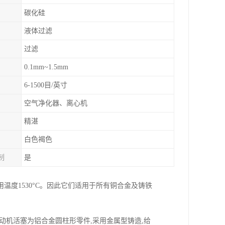
碳化硅
液体过滤
过滤
0.1mm~1.5mm
6-1500目/英寸
空气净化器、离心机
精湛
白色褐色
制
是
度1530°C。因此它们适用于所有铜合金及铸铁
动机活塞为铝合金圆柱形零件,采用金属型铸造,给