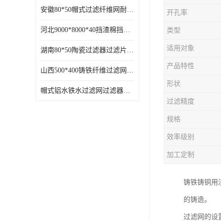
安徽80*50帽式过滤纤维网耐高温
开孔率
河北9000*8000*40挡渣棉挡渣效果好耐高温
类型
适用对象
湖南80*50陶瓷过滤器过滤片过滤网效果好耐高温
产品特性
山西500*400铸铁纤维过滤网方形网圆形网
形状
帽式铝水铁水过滤网过滤器耐高温
过滤精度
规格
效率级别
加工定制
铸铁铸铜用
的铸造。
过滤网的设