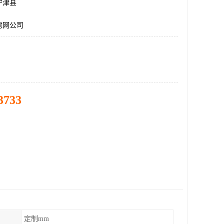
宁津县
滤网公司
3733
定制mm