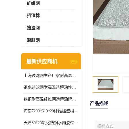
纤维网
挡渣棉
挡渣网
避脏网
最新供应商机
更多
上海过滤网生产厂家耐高温可定制供应及时
钢水过滤网耐高温选博涵性能稳定价格合适
铸铜耐高温纤维网选博涵牌质量稳定
产品描述
海南7200*610*20纤维挡渣棉耐高温
天津80*20氧化锆钢水陶瓷过滤器过滤效果明显
编织方式