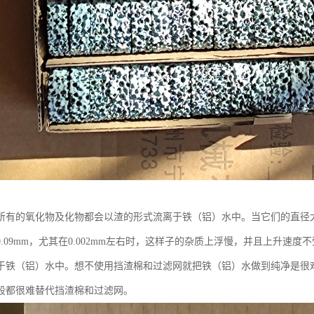
所有的氧化物及化物都会以渣的形式流离于铁（铝）水中。当它们的直径大
0.09mm，尤其在0.002mm左右时，这样子的杂质上浮慢，并且上升速
于铁（铝）水中。想不使用挡渣棉和过滤网就把铁（铝）水做到纯净是很
段都很难替代挡渣棉和过滤网。