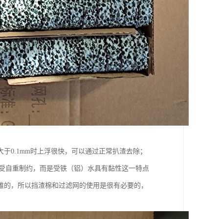
于0.1mm时上浮很快，可以通过正常扒渣去除；
度不受自重制约，而是受铁（铝）水具有黏性这一特点
难的，所以挡渣棉和过滤网的使用是很有必要的，