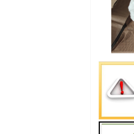
碳化硅陶瓷
类特殊工况
应烧结碳化
较高的密封
较大,自身组
的生产成本
得一定的成