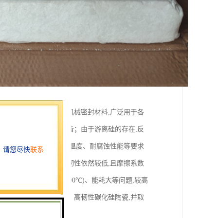
等特点,被誉为第四代机械密封材料,广泛用于各
主要采用反应烧结法制备；由于游离硅的存在,反
件有诸多限制。而对使用温度、耐腐蚀性能等要求
大,但抗弯强度和断裂韧性依然较低,且摩擦系数
存在烧结温度高(达2300℃)、能耗大等问题,较高
相烧结技术制备高强度、高韧性碳化硅陶瓷,并取