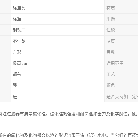
标准％
材质
标准
用途
钢铁厂
性能
不生锈
厚度
方形
目数
极高μm
适用范围
都有
工艺
强
颜色
是
是否支持加工定
浇注过滤器材质是碳化硅。碳化硅的强度和耐高温冲击力及化学腐蚀，使用温
所有的氧化物及化物都会以渣的形式流离于铁（铝）水中。当它们的直径大