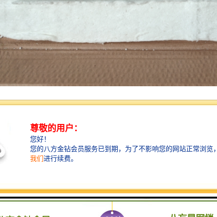
具有比重小、硬度高、比强度高、耐磨、耐腐蚀、耐高温、抗热震性能良好
条件下工业设备和装置的机械密封。目前,工业化生产的碳化硅陶瓷密封环
硅密封环的耐高温性、耐腐蚀性较差,力学性能偏低,对应用环境和工况条
环则采用无压固相烧结法制备；该烧结方法制得的密封环硬度高、弹性模量
对时磨损量大,在使用过程中的可靠性差,工作寿命较短；此外,该烧结方法还
限制了碳化硅密封环的推广应用。由此,国内外众多学者致力于研究低温液
效。