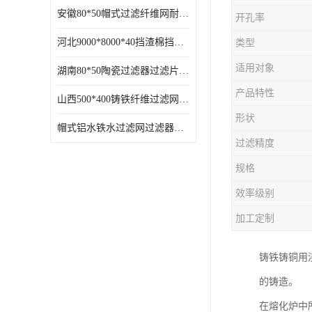
安徽80*50帽式过滤纤维网耐高温
开孔率
河北9000*8000*40挡渣棉挡渣效果好耐高温
类型
适用对象
湖南80*50陶瓷过滤器过滤片过滤网效果好耐高温
产品特性
山西500*400铸铁纤维过滤网方形网圆形网
形状
帽式铝水铁水过滤网过滤器耐高温
过滤精度
规格
效率级别
加工定制
铸铁铸铜用
的铸造。
在熔化炉中