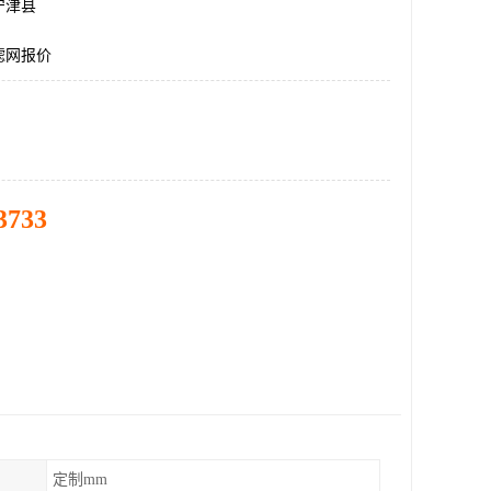
宁津县
滤网报价
3733
定制mm