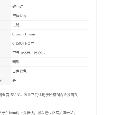
碳化硅
液体过滤
过滤
0.1mm~1.5mm
6-1500目/英寸
空气净化器、离心机
精湛
白色褐色
制
是
度1530°C。因此它们适用于所有铜合金及铸铁
于0.1mm时上浮很快，可以通过正常扒渣去除；