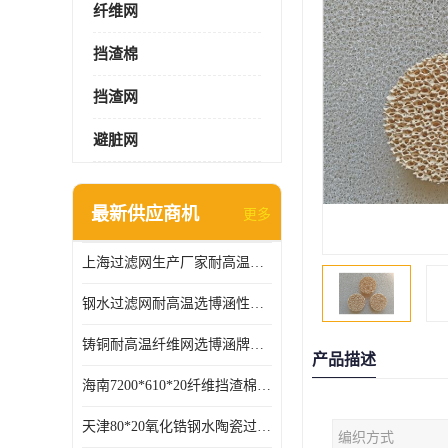
纤维网
挡渣棉
挡渣网
避脏网
最新供应商机
更多
上海过滤网生产厂家耐高温可定制供应及时
钢水过滤网耐高温选博涵性能稳定价格合适
铸铜耐高温纤维网选博涵牌质量稳定
产品描述
海南7200*610*20纤维挡渣棉耐高温
天津80*20氧化锆钢水陶瓷过滤器过滤效果明显
编织方式