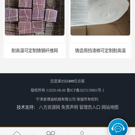
铸造用挡渣棉可定制耐高温
西安铸造过滤网
您是第
1555499
位访客
版权所有 ©2026-08-06
鲁ICP备2025139801号-1
宁津县博涵机械有限公司
保留所有权利.
技术支持：
八方资源网
免责声明
管理员入口
网站地图
延安铸造过滤网
喀什铸造过滤网