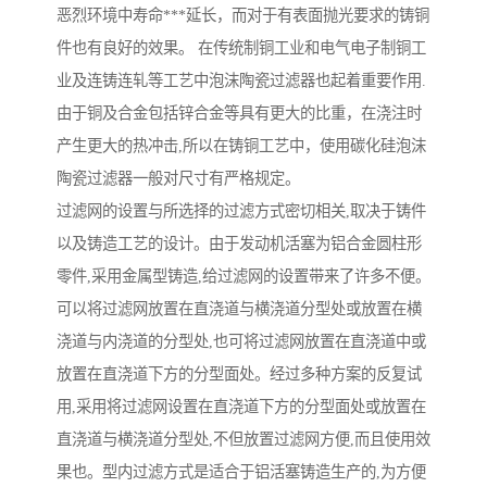
恶烈环境中寿命***延长，而对于有表面抛光要求的铸铜
件也有良好的效果。 在传统制铜工业和电气电子制铜工
业及连铸连轧等工艺中泡沫陶瓷过滤器也起着重要作用.
由于铜及合金包括锌合金等具有更大的比重，在浇注时
产生更大的热冲击,所以在铸铜工艺中，使用碳化硅泡沫
陶瓷过滤器一般对尺寸有严格规定。
过滤网的设置与所选择的过滤方式密切相关,取决于铸件
以及铸造工艺的设计。由于发动机活塞为铝合金圆柱形
零件,采用金属型铸造,给过滤网的设置带来了许多不便。
可以将过滤网放置在直浇道与横浇道分型处或放置在横
浇道与内浇道的分型处,也可将过滤网放置在直浇道中或
放置在直浇道下方的分型面处。经过多种方案的反复试
用,采用将过滤网设置在直浇道下方的分型面处或放置在
直浇道与横浇道分型处,不但放置过滤网方便,而且使用效
果也。型内过滤方式是适合于铝活塞铸造生产的,为方便