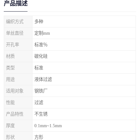
产品描述
编织方式
多种
单丝直径
定制mm
开孔率
标准％
材质
碳化硅
类型
标准
用途
液体过滤
适用对象
钢铁厂
性能
过滤
产品特性
不生锈
厚度
0.1mm~1.5mm
形状
方形