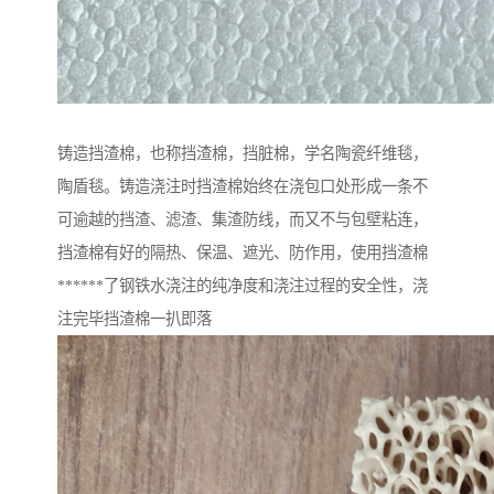
铸造挡渣棉，也称挡渣棉，挡脏棉，学名陶瓷纤维毯，
陶盾毯。铸造浇注时挡渣棉始终在浇包口处形成一条不
可逾越的挡渣、滤渣、集渣防线，而又不与包壁粘连，
挡渣棉有好的隔热、保温、遮光、防作用，使用挡渣棉
******了钢铁水浇注的纯净度和浇注过程的安全性，浇
注完毕挡渣棉一扒即落