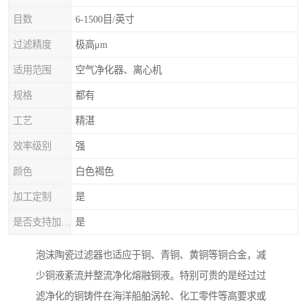
目数
6-1500目/英寸
过滤精度
极高μm
适用范围
空气净化器、离心机
规格
都有
工艺
精湛
效率级别
强
颜色
白色褐色
加工定制
是
是否支持加工定制
是
泡沫陶瓷过滤器也适应于铜、青铜、黄铜等铜合金，减
少铜液紊流并整流净化熔融铜液。特别可贵的是经过过
滤净化的铜铸件在海洋船舶涡轮、化工零件等高要求或