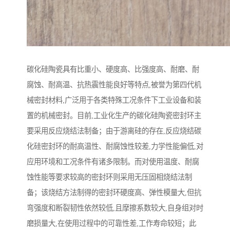
碳化硅陶瓷具有比重小、硬度高、比强度高、耐磨、耐
腐蚀、耐高温、抗热震性能良好等特点,被誉为第四代机
械密封材料,广泛用于各类特殊工况条件下工业设备和装
置的机械密封。目前,工业化生产的碳化硅陶瓷密封环主
要采用反应烧结法制备；由于游离硅的存在,反应烧结碳
化硅密封环的耐高温性、耐腐蚀性较差,力学性能偏低,对
应用环境和工况条件有诸多限制。而对使用温度、耐腐
蚀性能等要求较高的密封环则采用无压固相烧结法制
备；该烧结方法制得的密封环硬度高、弹性模量大,但抗
弯强度和断裂韧性依然较低,且摩擦系数较大,自身组对时
磨损量大,在使用过程中的可靠性差,工作寿命较短；此