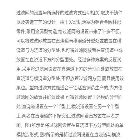
过滤网的设置与所选择的过滤方式密切相关,取决于铸件
以及铸造工艺的设计。由于发动机活塞为铝合金圆柱形
零件,采用金属型铸造,给过滤网的设置带来了许多不便。
可以将过滤网放置在直浇道与横浇道分型处或放置在横
浇道与内浇道的分型处,也可将过滤网放置在直浇道中或
放置在直浇道下方的分型面处。经过多种方案的反复试
用,采用将过滤网设置在直浇道下方的分型面处或放置在
直浇道与横浇道分型处,不但放置过滤网方便,而且使用效
果也。型内过滤方式是适合于铝活塞铸造生产的,为方便
过滤网的放置并确滤效果,可将过滤网置于外模的分型面
处,直浇道设置在一个半型上,横浇道设置在另一个半型
上,两者在直浇道的下端交汇,过滤网垂直放置在两者之
间。图1所示是将过滤网设置在直浇道下方分型面处的单
模铸造形式,图2所示的是将过滤网设置在直浇道与横浇