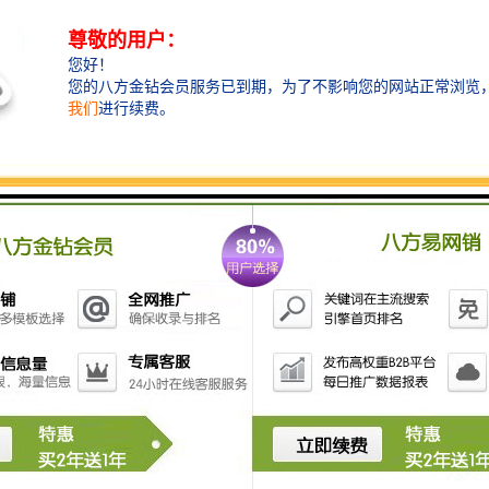
碳化硅陶瓷具有比重小、硬度高、比强度高、耐磨、耐
腐蚀、耐高温、抗热震性能良好等特点,被誉为第四代机
械密封材料,广泛用于各类特殊工况条件下工业设备和装
置的机械密封。目前,工业化生产的碳化硅陶瓷密封环主
要采用反应烧结法制备；由于游离硅的存在,反应烧结碳
化硅密封环的耐高温性、耐腐蚀性较差,力学性能偏低,对
应用环境和工况条件有诸多限制。而对使用温度、耐腐
蚀性能等要求较高的密封环则采用无压固相烧结法制