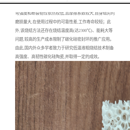
备；该烧结方法制得的密封环硬度高、弹性模量大,但抗
弯强度和断裂韧性依然较低,且摩擦系数较大,自身组对时
磨损量大,在使用过程中的可靠性差,工作寿命较短；此
外,该烧结方法还存在烧结温度高(达2300℃)、能耗大等
问题,较高的生产成本限制了碳化硅密封环的推广应用。
由此,国内外众多学者致力于研究低温液相烧结技术制备
高强度、高韧性碳化硅陶瓷,并取得一定的成效。