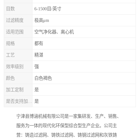
目数
6-1500目/英寸
过滤精度
极高μm
适用范围
空气净化器、离心机
规格
都有
工艺
精湛
效率级别
强
颜色
白色褐色
加工定制
是
是否支持加工定制
是
宁津县博涵机械有限公司是一家集研发、生产、销售、
服务为一体的现代化环保型综合型生产企业。公司主
营：铸造过滤网、铸铁过滤网、铸钢过滤网和灰铁铸