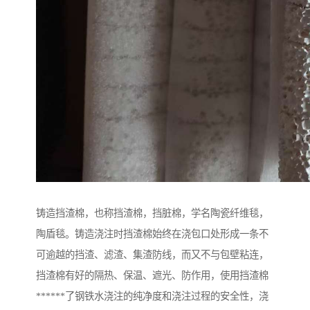
铸造挡渣棉，也称挡渣棉，挡脏棉，学名陶瓷纤维毯，
陶盾毯。铸造浇注时挡渣棉始终在浇包口处形成一条不
可逾越的挡渣、滤渣、集渣防线，而又不与包壁粘连，
挡渣棉有好的隔热、保温、遮光、防作用，使用挡渣棉
******了钢铁水浇注的纯净度和浇注过程的安全性，浇