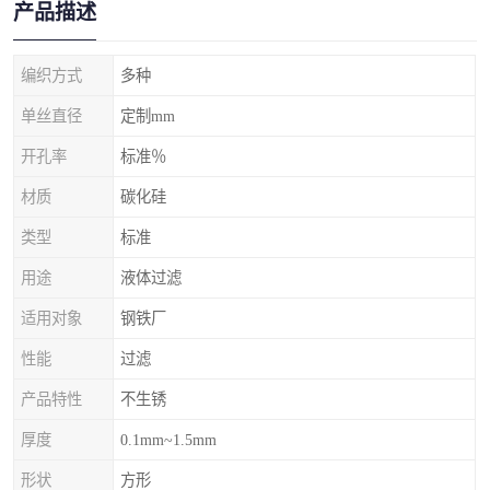
产品描述
编织方式
多种
单丝直径
定制mm
开孔率
标准％
材质
碳化硅
类型
标准
用途
液体过滤
适用对象
钢铁厂
性能
过滤
产品特性
不生锈
厚度
0.1mm~1.5mm
形状
方形