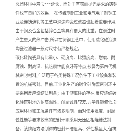
恶烈环境中寿命***延长，而对于有表面抛光要求的铸铜
件也有良好的效果。 在传统制铜工业和电气电子制铜工
业及连铸连轧等工艺中泡沫陶瓷过滤器也起着重要作用.
由于铜及合金包括锌合金等具有更大的比重，在浇注时
产生更大的热冲击,所以在铸铜工艺中，使用碳化硅泡沫
陶瓷过滤器一般对尺寸有严格规定。
碳化硅陶瓷具有比重小、硬度高、比强度高、耐磨、耐
腐蚀、耐高温、抗热震性能良好等特点,被誉为第四代机
械密封材料,广泛用于各类特殊工况条件下工业设备和装
置的机械密封。目前,工业化生产的碳化硅陶瓷密封环主
要采用反应烧结法制备；由于游离硅的存在,反应烧结碳
化硅密封环的耐高温性、耐腐蚀性较差,力学性能偏低,对
应用环境和工况条件有诸多限制。而对使用温度、耐腐
蚀性能等要求较高的密封环则采用无压固相烧结法制
备；该烧结方法制得的密封环硬度高、弹性模量大,但抗