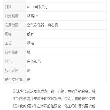
目数
6-1500目/英寸
过滤精度
极高μm
适用范围
空气净化器、离心机
规格
都有
工艺
精湛
效率级别
强
颜色
白色褐色
加工定制
是
是否支持加工定制
是
泡沫陶瓷过滤器也适应于铜、青铜、黄铜等铜合金，减
少铜液紊流并整流净化熔融铜液。特别可贵的是经过过
滤净化的铜铸件在海洋船舶涡轮、化工零件等高要求或