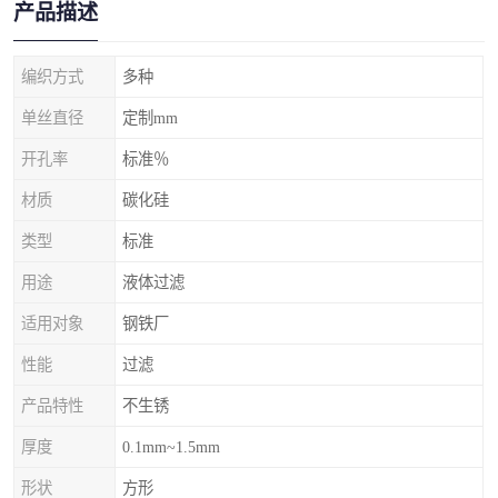
产品描述
编织方式
多种
单丝直径
定制mm
开孔率
标准％
材质
碳化硅
类型
标准
用途
液体过滤
适用对象
钢铁厂
性能
过滤
产品特性
不生锈
厚度
0.1mm~1.5mm
形状
方形