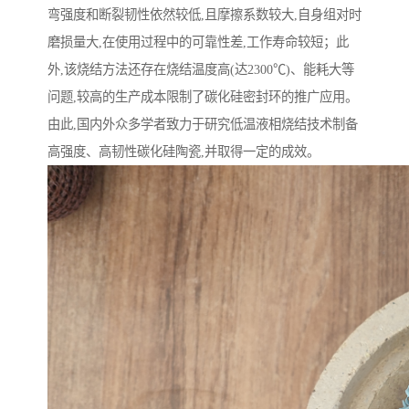
弯强度和断裂韧性依然较低,且摩擦系数较大,自身组对时
磨损量大,在使用过程中的可靠性差,工作寿命较短；此
外,该烧结方法还存在烧结温度高(达2300℃)、能耗大等
问题,较高的生产成本限制了碳化硅密封环的推广应用。
由此,国内外众多学者致力于研究低温液相烧结技术制备
高强度、高韧性碳化硅陶瓷,并取得一定的成效。