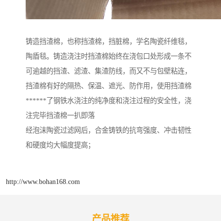
铸造挡渣棉，也称挡渣棉，挡脏棉，学名陶瓷纤维毯，
陶盾毯。铸造浇注时挡渣棉始终在浇包口处形成一条不
可逾越的挡渣、滤渣、集渣防线，而又不与包壁粘连，
挡渣棉有好的隔热、保温、遮光、防作用，使用挡渣棉
******了钢铁水浇注的纯净度和浇注过程的安全性，浇
注完毕挡渣棉一扒即落
经泡沫陶瓷过滤网后，合金铸铁的抗弯强度、冲击韧性
和硬度均大幅度提高；
http://www.bohan168.com
产品推荐