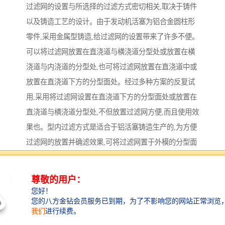
过滤网的设置与所选择的过滤方式密切相关,取决于铸件
以及铸造工艺的设计。由于发动机活塞为铝合金圆柱形
零件,采用金属型铸造,给过滤网的设置带来了许多不便。
可以将过滤网放置在直浇道与横浇道分型处或放置在横
浇道与内浇道的分型处,也可将过滤网放置在直浇道中或
放置在直浇道下方的分型面处。经过多种方案的反复试
用,采用将过滤网设置在直浇道下方的分型面处或放置在
直浇道与横浇道分型处,不但放置过滤网方便,而且使用效
果也。型内过滤方式是适合于铝活塞铸造生产的,为方便
过滤网的放置并确滤效果,可将过滤网置于外模的分型面
处,直浇道设置在一个半型上,横浇道设置在另一个半型
上,两者在直浇道的下端交汇,过滤网垂直放置在两者之
间。图1所示是将过滤网设置在直浇道下方分型面处的单
模铸造形式,图2所示的是将过滤网设置在直浇道与横浇
道分型处的1模2件铸造形式。