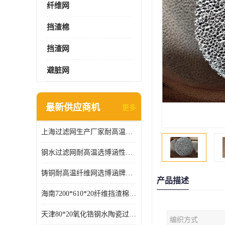
纤维网
挡渣棉
挡渣网
避脏网
最新供应商机
更多
上海过滤网生产厂家耐高温可定制供应及时
钢水过滤网耐高温选博涵性能稳定价格合适
铸铜耐高温纤维网选博涵牌质量稳定
产品描述
海南7200*610*20纤维挡渣棉耐高温
天津80*20氧化锆钢水陶瓷过滤器过滤效果明显
编织方式