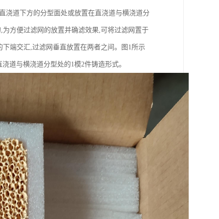
在直浇道下方的分型面处或放置在直浇道与横浇道分
,为方便过滤网的放置并确滤效果,可将过滤网置于
的下端交汇,过滤网垂直放置在两者之间。图1所示
直浇道与横浇道分型处的1模2件铸造形式。