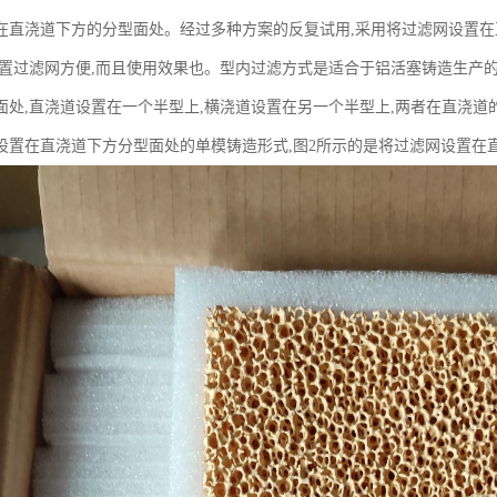
在直浇道下方的分型面处。经过多种方案的反复试用,采用将过滤网设置
放置过滤网方便,而且使用效果也。型内过滤方式是适合于铝活塞铸造生产的
面处,直浇道设置在一个半型上,横浇道设置在另一个半型上,两者在直浇道
设置在直浇道下方分型面处的单模铸造形式,图2所示的是将过滤网设置在