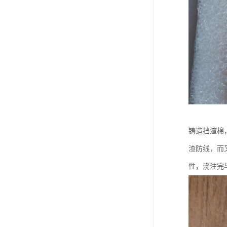
铸造挡渣棉
渣防线，而
性，浇注完