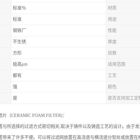
标准％
材质
标准
用途
钢铁厂
性能
不生锈
厚度
方形
目数
极高μm
适用范围
都有
工艺
强
颜色
是
是否支持加工定
（CERAMIC FOAM FILTER)：
置与所选择的过滤方式密切相关,取决于铸件以及铸造工艺的设计。由于发
置带来了许多不便。可以将过滤网放置在直浇道与横浇道分型处或放置在