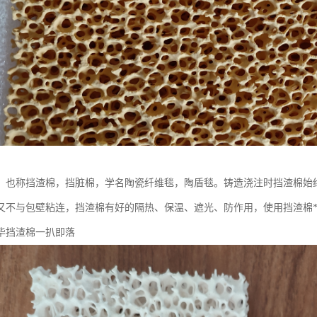
，也称挡渣棉，挡脏棉，学名陶瓷纤维毯，陶盾毯。铸造浇注时挡渣棉始
又不与包壁粘连，挡渣棉有好的隔热、保温、遮光、防作用，使用挡渣棉**
毕挡渣棉一扒即落