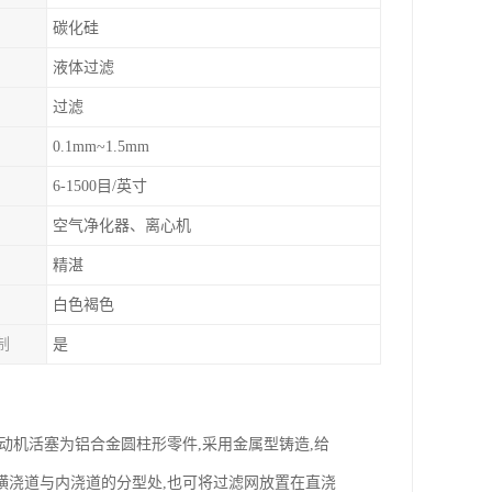
碳化硅
液体过滤
过滤
0.1mm~1.5mm
6-1500目/英寸
空气净化器、离心机
精湛
白色褐色
制
是
动机活塞为铝合金圆柱形零件,采用金属型铸造,给
横浇道与内浇道的分型处,也可将过滤网放置在直浇