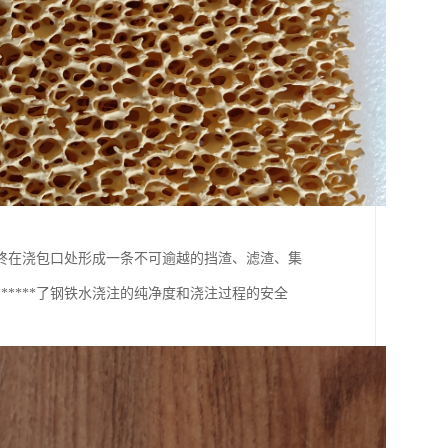
终在浇包口处形成一条不可逾越的挡渣、滤渣、集
****了钢铁水浇注的纯净度和浇注过程的安全