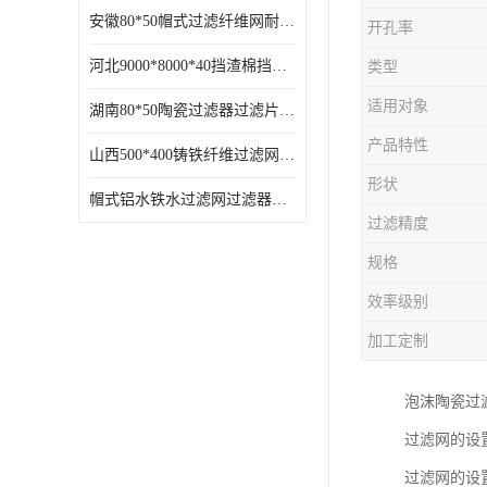
安徽80*50帽式过滤纤维网耐高温
开孔率
河北9000*8000*40挡渣棉挡渣效果好耐高温
类型
适用对象
湖南80*50陶瓷过滤器过滤片过滤网效果好耐高温
产品特性
山西500*400铸铁纤维过滤网方形网圆形网
形状
帽式铝水铁水过滤网过滤器耐高温
过滤精度
规格
效率级别
加工定制
泡沫陶瓷过滤片
过滤网的设
过滤网的设