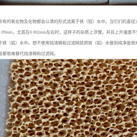
所有的氧化物及化物都会以渣的形式流离于铁（铝）水中。当它们的直径大
0.09mm，尤其在0.002mm左右时，这样子的杂质上浮慢，并且上升速
于铁（铝）水中。想不使用挡渣棉和过滤网就把铁（铝）水做到纯净是很
段都很难替代挡渣棉和过滤网。