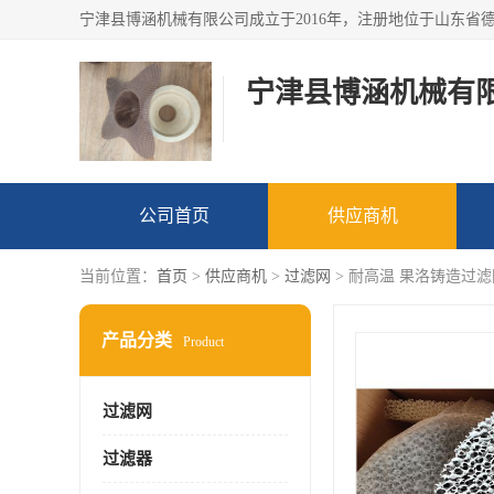
宁津县博涵机械有
公司首页
供应商机
当前位置：
首页
>
供应商机
>
过滤网
> 耐高温 果洛铸造过
产品分类
Product
过滤网
过滤器