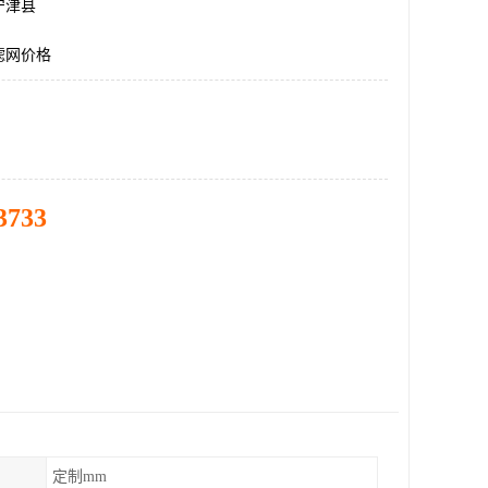
宁津县
滤网价格
3733
定制mm