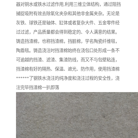
器对铜水或铁水过滤作用,利用三维立体结构，通过阻挡
捕捉吸附有效去除氧化夹杂和其他非金属夹杂。无论是
灰铁、球铁还是轴体、缸体或者复杂大件、五金零件经
过过滤，产品质量都会得到稳定的、令人满意的结果。
铸造挡渣棉，也称挡渣棉，挡脏棉，学名陶瓷纤维毯，
陶盾毯。铸造浇注时挡渣棉始终在浇包口处形成一条不
可逾越的挡渣、滤渣、集渣防线，而又不与包壁粘连，
挡渣棉有好的隔热、保温、遮光、防作用，使用挡渣棉
******了钢铁水浇注的纯净度和浇注过程的安全性，浇
注完毕挡渣棉一扒即落