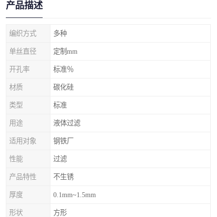
产品描述
编织方式
多种
单丝直径
定制mm
开孔率
标准％
材质
碳化硅
类型
标准
用途
液体过滤
适用对象
钢铁厂
性能
过滤
产品特性
不生锈
厚度
0.1mm~1.5mm
形状
方形