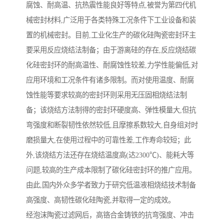
腐蚀、耐高温、抗热震性能良好等特点,被誉为第四代机
械密封材料,广泛用于各类特殊工况条件下工业设备和装
置的机械密封。目前,工业化生产的碳化硅陶瓷密封环主
要采用反应烧结法制备；由于游离硅的存在,反应烧结碳
化硅密封环的耐高温性、耐腐蚀性较差,力学性能偏低,对
应用环境和工况条件有诸多限制。而对使用温度、耐腐
蚀性能等要求较高的密封环则采用无压固相烧结法制
备；该烧结方法制得的密封环硬度高、弹性模量大,但抗
弯强度和断裂韧性依然较低,且摩擦系数较大,自身组对时
磨损量大,在使用过程中的可靠性差,工作寿命较短；此
外,该烧结方法还存在烧结温度高(达2300℃)、能耗大等
问题,较高的生产成本限制了碳化硅密封环的推广应用。
由此,国内外众多学者致力于研究低温液相烧结技术制备
高强度、高韧性碳化硅陶瓷,并取得一定的成效。
经泡沫陶瓷过滤网后，高铬合金铸铁的抗弯强度、冲击