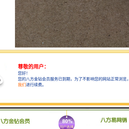
在熔化炉中所有的氧化物及化物都会以渣的形式流离于
铁（铝）水中。当它们的直径大于0.1mm时上浮很快，
可以通过正常扒渣去除；当直径小于0.09mm，尤其在
0.002mm左右时，这样子的杂质上浮慢，并且上升速度
不受自重制约，而是受铁（铝）水具有黏性这一特点制
约而悬浮于铁（铝）水中。想不使用挡渣棉和过滤网就
把铁（铝）水做到纯净是很难的，所以挡渣棉和过滤网
的使用是很有必要的，无论什么手段都很难替代挡渣棉