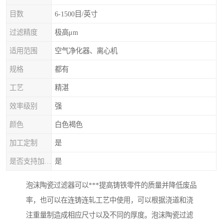
目数
6-1500目/英寸
过滤精度
极高μm
适用范围
空气净化器、离心机
规格
都有
工艺
精湛
效率级别
强
颜色
白色褐色
加工定制
是
是否支持加工定制
是
泡沫陶瓷过滤器可以***提高铸铁零件的质量并降低废品
率，也可以在连铸连轧工艺中使用，可以根据浇道和浇
注重量制造成相应尺寸以及不同的厚度。泡沫陶瓷过滤