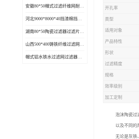
安徽80*50帽式过滤纤维网耐高温
开孔率
河北9000*8000*40挡渣棉挡渣效果好耐高温
类型
适用对象
湖南80*50陶瓷过滤器过滤片过滤网效果好耐高温
产品特性
山西500*400铸铁纤维过滤网方形网圆形网
形状
帽式铝水铁水过滤网过滤器耐高温
过滤精度
规格
效率级别
加工定制
泡沫陶瓷过
以及不同的
无论是灰铁