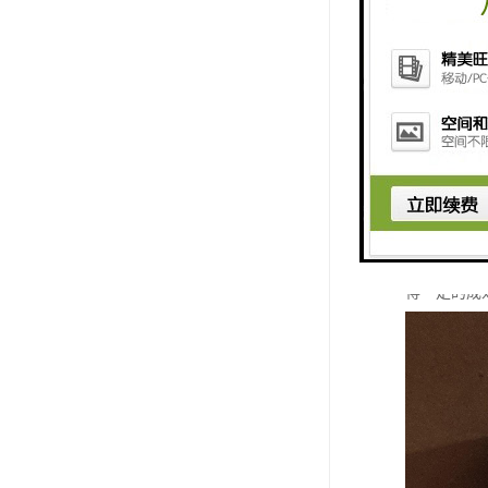
碳化硅陶瓷
类特殊工况
应烧结碳化
较高的密封
较大,自身组
的生产成本
得一定的成