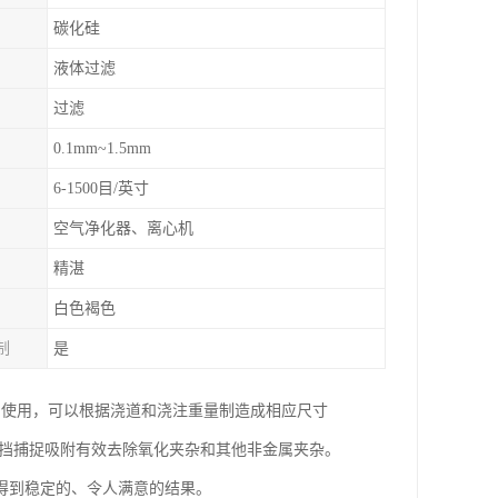
碳化硅
液体过滤
过滤
0.1mm~1.5mm
6-1500目/英寸
空气净化器、离心机
精湛
白色褐色
制
是
中使用，可以根据浇道和浇注重量制造成相应尺寸
阻挡捕捉吸附有效去除氧化夹杂和其他非金属夹杂。
得到稳定的、令人满意的结果。