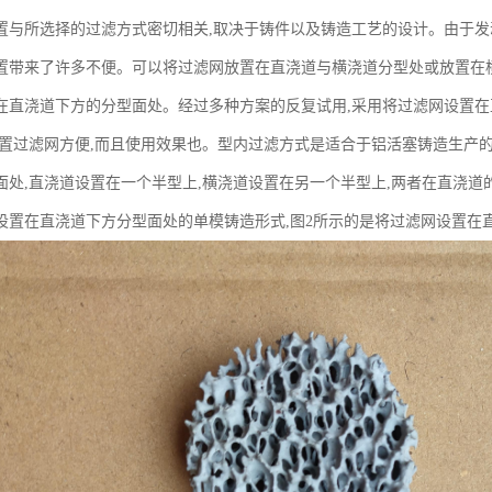
置与所选择的过滤方式密切相关,取决于铸件以及铸造工艺的设计。由于发
置带来了许多不便。可以将过滤网放置在直浇道与横浇道分型处或放置在
在直浇道下方的分型面处。经过多种方案的反复试用,采用将过滤网设置
放置过滤网方便,而且使用效果也。型内过滤方式是适合于铝活塞铸造生产的
面处,直浇道设置在一个半型上,横浇道设置在另一个半型上,两者在直浇道
设置在直浇道下方分型面处的单模铸造形式,图2所示的是将过滤网设置在