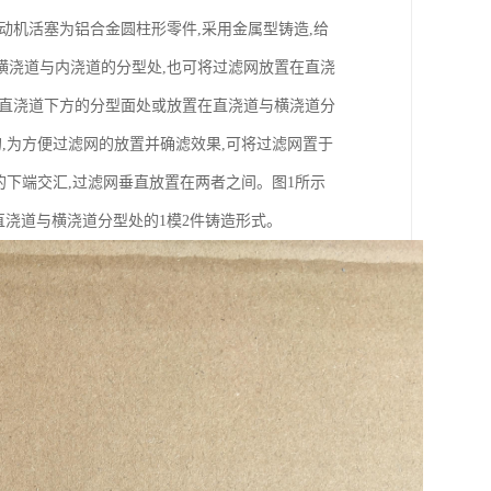
动机活塞为铝合金圆柱形零件,采用金属型铸造,给
横浇道与内浇道的分型处,也可将过滤网放置在直浇
在直浇道下方的分型面处或放置在直浇道与横浇道分
,为方便过滤网的放置并确滤效果,可将过滤网置于
的下端交汇,过滤网垂直放置在两者之间。图1所示
直浇道与横浇道分型处的1模2件铸造形式。