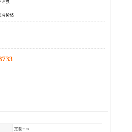
宁津县
滤网价格
3733
定制mm