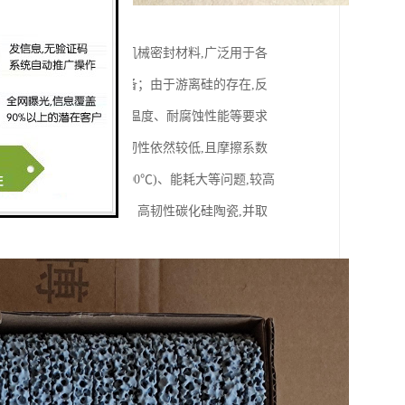
等特点,被誉为第四代机械密封材料,广泛用于各
主要采用反应烧结法制备；由于游离硅的存在,反
件有诸多限制。而对使用温度、耐腐蚀性能等要求
大,但抗弯强度和断裂韧性依然较低,且摩擦系数
存在烧结温度高(达2300℃)、能耗大等问题,较高
相烧结技术制备高强度、高韧性碳化硅陶瓷,并取