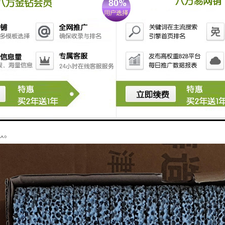
具有比重小、硬度高、比强度高、耐磨、耐腐蚀、耐高温、抗热震性能良好
条件下工业设备和装置的机械密封。目前,工业化生产的碳化硅陶瓷密封环
硅密封环的耐高温性、耐腐蚀性较差,力学性能偏低,对应用环境和工况条
环则采用无压固相烧结法制备；该烧结方法制得的密封环硬度高、弹性模量
对时磨损量大,在使用过程中的可靠性差,工作寿命较短；此外,该烧结方法还
限制了碳化硅密封环的推广应用。由此,国内外众多学者致力于研究低温液
效。