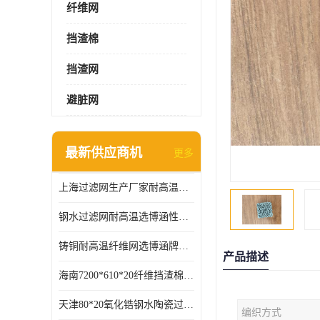
纤维网
挡渣棉
挡渣网
避脏网
最新供应商机
更多
上海过滤网生产厂家耐高温可定制供应及时
钢水过滤网耐高温选博涵性能稳定价格合适
铸铜耐高温纤维网选博涵牌质量稳定
产品描述
海南7200*610*20纤维挡渣棉耐高温
天津80*20氧化锆钢水陶瓷过滤器过滤效果明显
编织方式