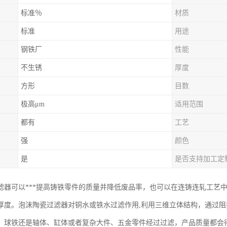
标准％
材质
标准
用途
钢铁厂
性能
不生锈
厚度
方形
目数
极高μm
适用范围
都有
工艺
强
颜色
是
是否支持加工定
滤器可以***提高铸铁零件的质量并降低废品率，也可以在连铸连轧工艺
厚度。泡沫陶瓷过滤器对铜水或铁水过滤作用,利用三维立体结构，通过
、球铁还是轴体、缸体或者复杂大件、五金零件经过过滤，产品质量都会