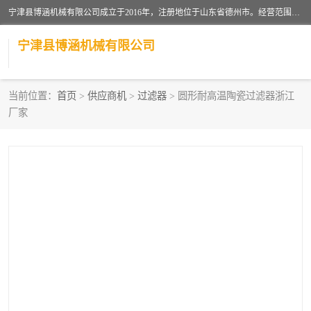
宁津县博涵机械有限公司成立于2016年，注册地位于山东省德州市。经营范围包括：机械设备研发、生产及销售，铸造用造型材料生产、销售，玻璃纤维及制品制造、销售，汽车零配件零售，机械零件、零部件加工，机械零件、零部件销售等；主要产品有：纤维过滤网,陶瓷过滤器,泡沫陶瓷过滤器,耐高温纤维过滤器,铸铁过滤器,铸铜过滤网,铸铝过滤网,铝轮毂过滤网,高效过滤网,高效陶瓷过滤网,高效纤维过滤网。
宁津县博涵机械有限公司
当前位置：
首页
>
供应商机
>
过滤器
> 圆形耐高温陶瓷过滤器浙江
厂家