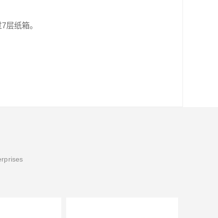
过
7
层纸箱。
erprises