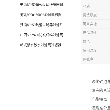
安徽80*50帽式过滤纤维网耐高温
材质
河北9000*8000*40挡渣棉挡渣效果好耐高温
网垫厚度
可售卖地
湖南80*50陶瓷过滤器过滤片过滤网效果好耐高温
产品特性
山西500*400铸铁纤维过滤网方形网圆形网
颜色
帽式铝水铁水过滤网过滤器耐高温
使用温度
网孔宽
碳化硅泡
熔液的紊
产品特点
灌浆充分