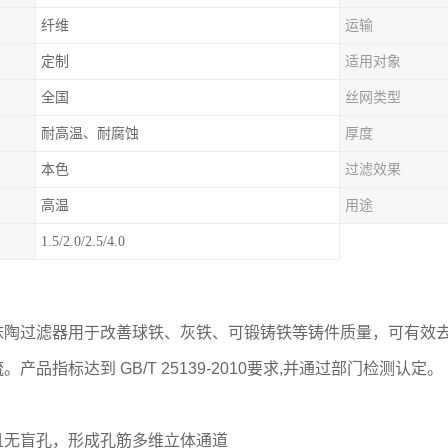
纤维
运输
定制
适用对象
全国
丝网类型
耐高温、耐腐蚀
厚度
本色
过滤效果
高温
用途
1.5/2.0/2.5/4.0
沫陶过滤器用于改善球铁、灰铁、可锻铸铁等铸件质量，可有效
流。产品指标达到
GB/T 25139-2010
要求
,
并通过部门检测认定。
：
且无盲孔，形成孔筋多维立体通道