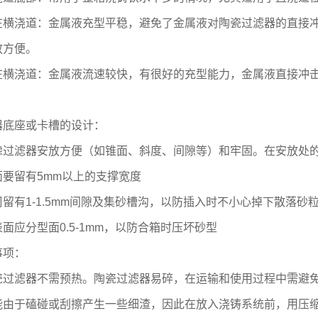
在横浇道：金属液充型平稳，避免了金属液对陶瓷过滤器的直接
放方便。
在横浇道：金属液流速较快，有很好的充型能力，金属液直接冲
。
器底座或卡槽的设计：
虑过滤器安放方便（如锥面、斜度、间隙等）和牢固。在安放处
面要留有
5mm
以上的支撑宽度
周留有
1-1.5mm
间隙及集砂槽沟，以防插入时不小心掉下散落砂
表面应分型面
0.5-1mm
，以防合箱时压坏砂型
事项：
瓷过滤器不需预热。陶瓷过滤器易碎，在运输和使用过程中需避
能由于磕碰或刮擦产生一些细渣，因此在放入浇铸系统前，用压