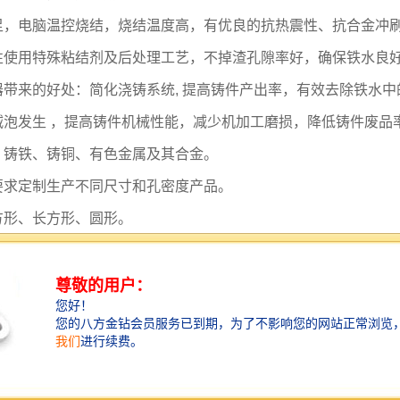
足，电脑温控烧结，烧结温度高，有优良的抗热震性、抗合金冲
性使用特殊粘结剂及后处理工艺，不掉渣孔隙率好，确保铁水良
器带来的好处：简化浇铸系统
,
提高铸件产出率
，
有效去除铁水中
减泡发生
，
提高铸件机械性能，减少机加工磨损，降低铸件废品
：铸铁、铸铜、有色金属及其合金。
要求定制生产不同尺寸和孔密度产品。
方形、长方形、圆形。
范围：
35x35mm-360x360mm
。
范围：直径
40mm-
直径
360mm
。
范围：
11mm-40mm
。
可控制在上下偏差
2mm
范围内，由于放置过滤器的底座或卡槽尺