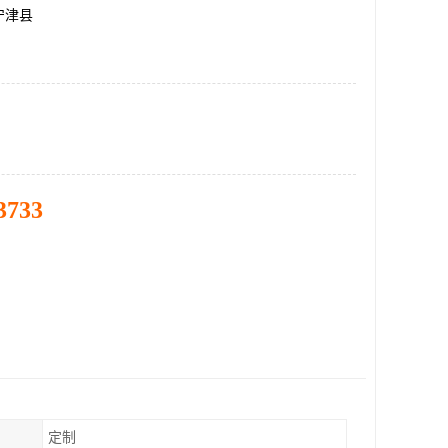
宁津县
3733
定制