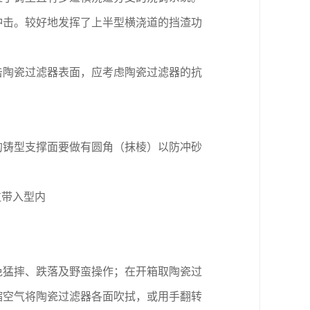
冲击。较好地发挥了上半型横浇道的挡渣功
击陶瓷过滤器表面，应考虑陶瓷过滤器的抗
的铸型支撑面要做有圆角（抹棱）以防冲砂
粒带入型内
免猛摔、跌落及野蛮操作；在开箱取陶瓷过
缩空气将陶
瓷
过滤器各面吹拭，或用手翻转