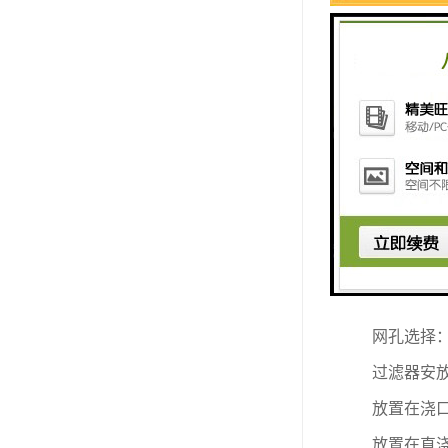
陶瓷过滤
考虑金属
考虑浇铸
尽量使用
根据过滤
碳化硅泡
灰铁
:4.0
球铁
:2.
合金铸铁
:
网孔选择
过滤器安
放置在浇
放置在直