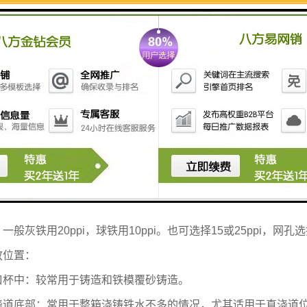
器尺寸和网孔：
液洁净程度和浇注温度
铁水压头
,
计算控流面积
,
以满足浇铸时间的要求
开放式的浇铸系统
,
避免卷气
能力和浇铸时间要求计算选择过滤器面积
沫陶瓷器过滤能力（
Kg/cm²
）：
0
1.0-2.0
：一般灰铁用
20ppi
，球铁用
10ppi
。也可选择
15
或
25ppi
，网孔选
放位置：
口杯中：较常用于铸造和铁模覆砂铸造。
浇道底部：常用于整箱浇铸铁水不多的情况，尤其适用于直浇道