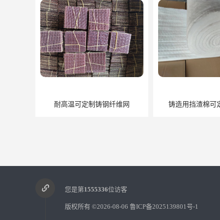
耐高温可定制铸钢纤维网
铸造用挡渣棉可
您是第
1555336
位访客
版权所有 ©2026-08-06
鲁ICP备2025139801号-1