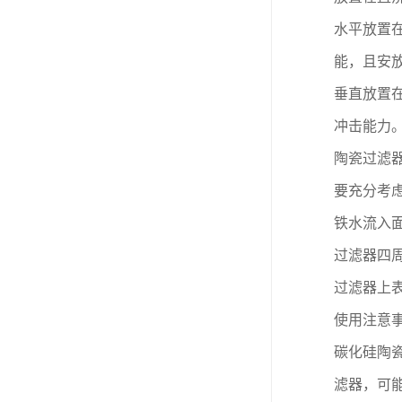
水平放置
能，且安
垂直放置
冲击能力
陶瓷过滤
要充分考
铁水流入
过滤器四
过滤器上
使用注意
碳化硅陶
滤器，可