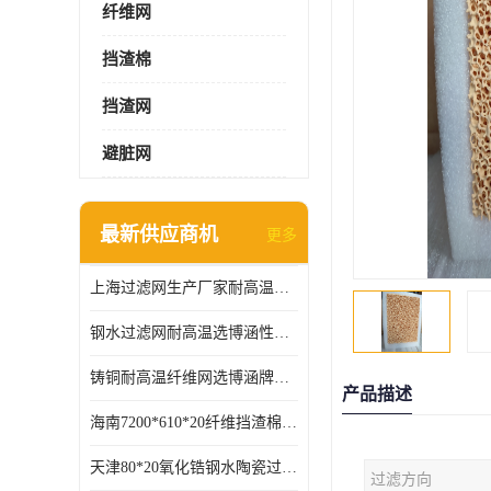
纤维网
挡渣棉
挡渣网
避脏网
最新供应商机
更多
上海过滤网生产厂家耐高温可定制供应及时
钢水过滤网耐高温选博涵性能稳定价格合适
铸铜耐高温纤维网选博涵牌质量稳定
产品描述
海南7200*610*20纤维挡渣棉耐高温
天津80*20氧化锆钢水陶瓷过滤器过滤效果明显
过滤方向