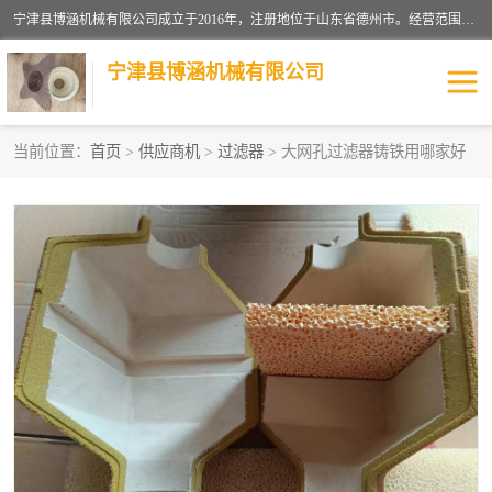
宁津县博涵机械有限公司成立于2016年，注册地位于山东省德州市。经营范围包括：机械设备研发、生产及销售，铸造用造型材料生产、销售，玻璃纤维及制品制造、销售，汽车零配件零售，机械零件、零部件加工，机械零件、零部件销售等；主要产品有：纤维过滤网,陶瓷过滤器,泡沫陶瓷过滤器,耐高温纤维过滤器,铸铁过滤器,铸铜过滤网,铸铝过滤网,铝轮毂过滤网,高效过滤网,高效陶瓷过滤网,高效纤维过滤网。
宁津县博涵机械有限公司
当前位置：
首页
>
供应商机
>
过滤器
> 大网孔过滤器铸铁用哪家好
过滤网
过滤器
纤维网
挡渣棉
挡渣网
避脏网