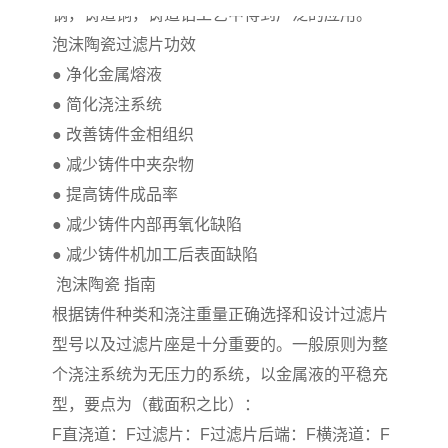
钢，铸造铜，铸造铝工艺中得到
广泛的
应用。
泡沫陶瓷过滤片功效
●
净化金属熔液
●
简化浇注系统
●
改善铸件金相组织
●
减少铸件中夹杂物
●
提高铸件
成
品率
●
减少铸件内部再氧化缺陷
●
减少铸件机加工后表面缺陷
泡沫陶瓷 指南
根据铸件种类和浇注重量正确选择和设计过滤片
型号以及过滤片座是十分重要的。一般原则为整
个浇注系统为无压力的系统，以
金
属液的平稳充
型，要点为（截面积之比）：
F
直浇道：
F
过滤片：
F
过滤片后端：
F
横浇道：
F