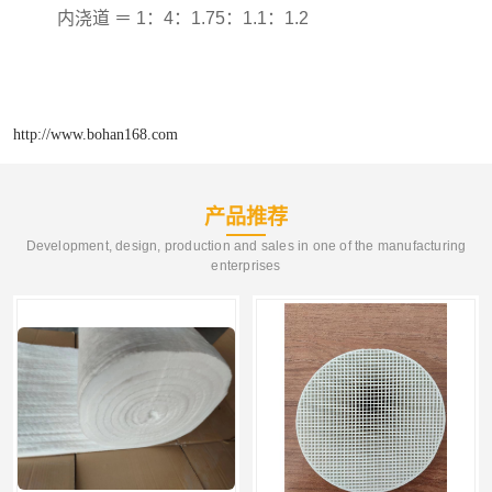
内浇道
＝
1
：
4
：
1.75
：
1.1
：
1.2
http://www.bohan168.com
产品推荐
Development, design, production and sales in one of the manufacturing
enterprises