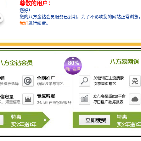
过滤效果
可达95%以上
使用温度
高温
用途
过滤
网孔宽
1.5/2.0/2.5/4.0
泡沫陶瓷过滤片具有重量轻，强度高，比表面积
大，通孔
率高，
抗高温冲击力强等特点，它具有
开口的网状结构，可以集渣的总表面积很大，能
把细小的夹杂物吸附到过滤片的内孔表面加以去
除，使金属液平稳成型。对于由杂质造成的缺陷
非常敏感，泡沫过滤片能够帮助提高铸件的质量
和减少废品率，有效去除
终导致产品质量缺陷
的
渣眼，砂眼，气眼等质量问题。在铸造铁，铸造