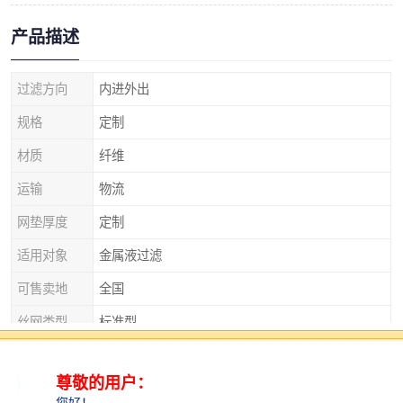
产品描述
过滤方向
内进外出
规格
定制
材质
纤维
运输
物流
网垫厚度
定制
适用对象
金属液过滤
可售卖地
全国
丝网类型
标准型
产品特性
耐高温、耐腐蚀
厚度
2mm