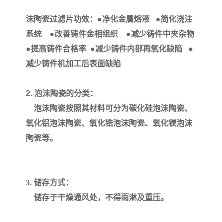
沫陶瓷过滤片功效：
●
净化金属熔液
●
简化浇注
系统
●
改善铸件金相组织
●
减少铸件中夹杂物
●
提高
铸件合格率
●
减少铸件内部再氧化缺陷
●
减少铸件机加工后表面缺陷
2.
泡沫陶瓷的分类：
泡沫陶瓷按照其材料可分为碳化硅泡沫陶瓷、
氧化铝泡沫陶瓷、氧化锆泡沫陶瓷、氧化镁泡沫
陶瓷等。
3
.
储存方式：
储存于干燥通风处，不得雨淋及重压。