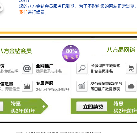
颜色
本色
过滤效果
可达95%以上
使用温度
高温
用途
过滤
网孔宽
1.5/2.0/2.5/4.0
泡沫陶瓷过滤片
CERAMIC FOAM FILTER
泡沫
陶瓷是一种气孔达
70%-
，体积密度小的陶瓷过滤
片。它的三维连通的曲孔网状骨架结构和高的孔
隙率使其具有密度小、气孔比表面积大、流通阻
力小、过滤效果好，同时化学稳定性高
，
无
毒
等
优点。对形状、尺寸、渗透性等可根据需求易调
整。目前主要适用于金属溶液过滤行业。