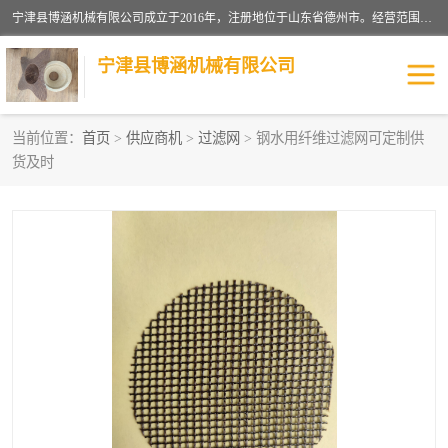
宁津县博涵机械有限公司成立于2016年，注册地位于山东省德州市。经营范围包括：机械设备研发、生产及销售，铸造用造型材料生产、销售，玻璃纤维及制品制造、销售，汽车零配件零售，机械零件、零部件加工，机械零件、零部件销售等；主要产品有：纤维过滤网,陶瓷过滤器,泡沫陶瓷过滤器,耐高温纤维过滤器,铸铁过滤器,铸铜过滤网,铸铝过滤网,铝轮毂过滤网,高效过滤网,高效陶瓷过滤网,高效纤维过滤网。
宁津县博涵机械有限公司
当前位置：
首页
>
供应商机
>
过滤网
> 钢水用纤维过滤网可定制供
货及时
过滤网
过滤器
纤维网
挡渣棉
挡渣网
避脏网