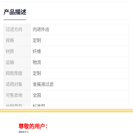
产品描述
过滤方向
内进外出
规格
定制
材质
纤维
运输
物流
网垫厚度
定制
适用对象
金属液过滤
可售卖地
全国
丝网类型
标准型
产品特性
耐高温、耐腐蚀
厚度
2mm