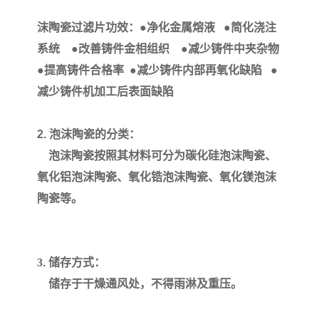
沫陶瓷过滤片功效：
●
净化金属熔液
●
简化浇注
系统
●
改善铸件金相组织
●
减少铸件中夹杂物
●
提高
铸件合格率
●
减少铸件内部再氧化缺陷
●
减少铸件机加工后表面缺陷
2.
泡沫陶瓷的分类：
泡沫陶瓷按照其材料可分为碳化硅泡沫陶瓷、
氧化铝泡沫陶瓷、氧化锆泡沫陶瓷、氧化镁泡沫
陶瓷等。
3
.
储存方式：
储存于干燥通风处，不得雨淋及重压。