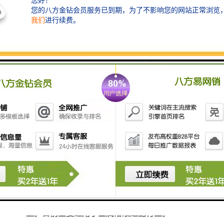
颜色
本色
过滤效果
可达95%以上
使用温度
高温
用途
过滤
网孔宽
1.5/2.0/2.5/4.0
泡沫陶瓷过滤片
CERAMIC FOAM FILTER
泡沫
陶瓷是一种气孔达
70%-
，体积密度小的陶瓷过滤
片。它的三维连通的曲孔网状骨架结构和高的孔
隙率使其具有密度小、气孔比表面积大、流通阻
力小、过滤效果好，同时化学稳定性高
，
无
毒
等
优点。对形状、尺寸、渗透性等可根据需求易调
整。目前主要适用于金属溶液过滤行业。