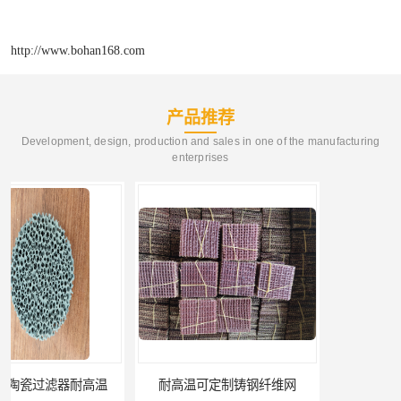
http://www.bohan168.com
产品推荐
Development, design, production and sales in one of the manufacturing
enterprises
耐高温可定制铸钢纤维网