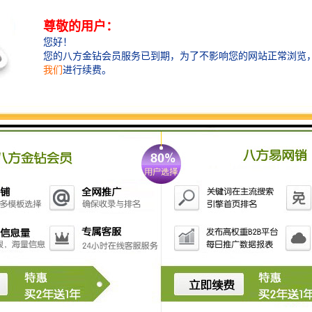
颜色
本色
过滤效果
可达95%以上
使用温度
高温
用途
过滤
网孔宽
1.5/2.0/2.5/4.0
泡沫陶瓷过滤片功效
●
净化金属熔液
●
简化浇注系统
●
改善铸件金相组织