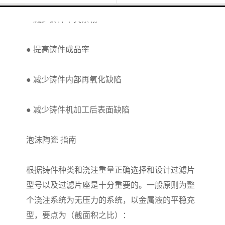
●
减少铸件中夹杂物
●
提高铸件
成
品率
●
减少铸件内部再氧化缺陷
●
减少铸件机加工后表面缺陷
泡沫陶瓷
指南
根据铸件种类和浇注重量正确选择和设计过滤片
型号以及过滤片座是十分重要的。一般原则为整
个浇注系统为无压力的系统，以
金
属液的平稳充
型，要点为（截面积之比）：