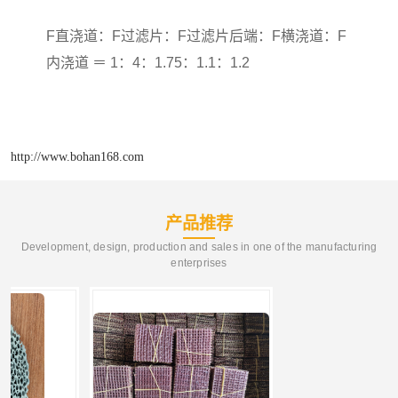
F
直浇道：
F
过滤片：
F
过滤片后端：
F
横浇道：
F
内浇道 ＝
1
：
4
：
1.75
：
1.1
：
1.2
http://www.bohan168.com
产品推荐
Development, design, production and sales in one of the manufacturing
enterprises