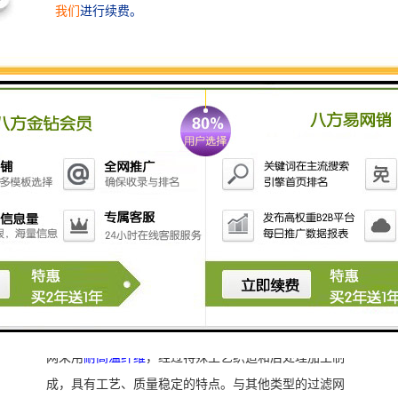
颜色
本色
过滤效果
可达95%以上
使用温度
高温
用途
过滤
网孔宽
1.5/2.0/2.5/4.0
铸造过滤网
的用途是用于除去金属熔体中的非金属夹杂
物
铸造过滤网在铸造生产中起着至关重要的作用，主要用
于除去金属熔体中的非金属夹杂物，这对于提高铸件成
品率、改善铸件质量具有重大的技术和经济。铸造过滤
网采用
耐高温纤维
，经过特殊工艺织造和后处理加工制
成，具有工艺、质量稳定的特点。与其他类型的过滤网