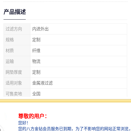
产品描述
过滤方向
内进外出
规格
定制
材质
纤维
运输
物流
网垫厚度
定制
适用对象
金属液过滤
可售卖地
全国
丝网类型
标准型
产品特性
耐高温、耐腐蚀
厚度
2mm