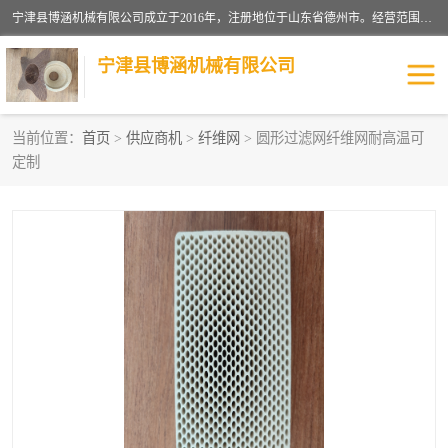
宁津县博涵机械有限公司成立于2016年，注册地位于山东省德州市。经营范围包括：机械设备研发、生产及销售，铸造用造型材料生产、销售，玻璃纤维及制品制造、销售，汽车零配件零售，机械零件、零部件加工，机械零件、零部件销售等；主要产品有：纤维过滤网,陶瓷过滤器,泡沫陶瓷过滤器,耐高温纤维过滤器,铸铁过滤器,铸铜过滤网,铸铝过滤网,铝轮毂过滤网,高效过滤网,高效陶瓷过滤网,高效纤维过滤网。
宁津县博涵机械有限公司
当前位置：
首页
>
供应商机
>
纤维网
> 圆形过滤网纤维网耐高温可
定制
过滤网
过滤器
纤维网
挡渣棉
挡渣网
避脏网