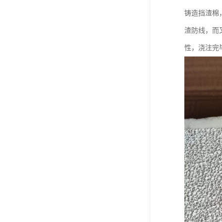
铸造挡渣棉
渣防线，而
性，浇注完