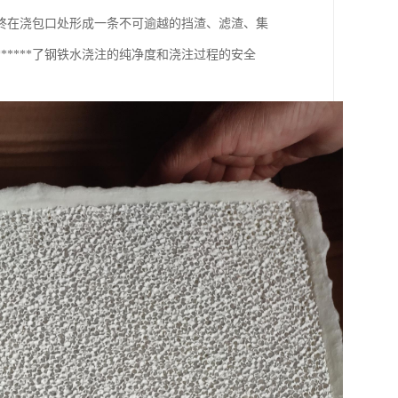
终在浇包口处形成一条不可逾越的挡渣、滤渣、集
****了钢铁水浇注的纯净度和浇注过程的安全