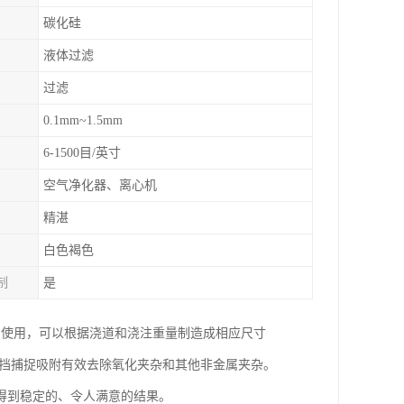
碳化硅
液体过滤
过滤
0.1mm~1.5mm
6-1500目/英寸
空气净化器、离心机
精湛
白色褐色
制
是
中使用，可以根据浇道和浇注重量制造成相应尺寸
阻挡捕捉吸附有效去除氧化夹杂和其他非金属夹杂。
得到稳定的、令人满意的结果。