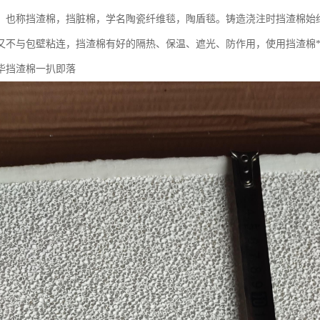
，也称挡渣棉，挡脏棉，学名陶瓷纤维毯，陶盾毯。铸造浇注时挡渣棉始
又不与包壁粘连，挡渣棉有好的隔热、保温、遮光、防作用，使用挡渣棉**
毕挡渣棉一扒即落