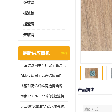
纤维网
挡渣棉
挡渣网
避脏网
最新供应商机
更多
上海过滤网生产厂家耐高温可定制供应及时
钢水过滤网耐高温选博涵性能稳定价格合适
铸铜耐高温纤维网选博涵牌质量稳定
产品描述
海南7200*610*20纤维挡渣棉耐高温
天津80*20氧化锆钢水陶瓷过滤器过滤效果明显
编织方式