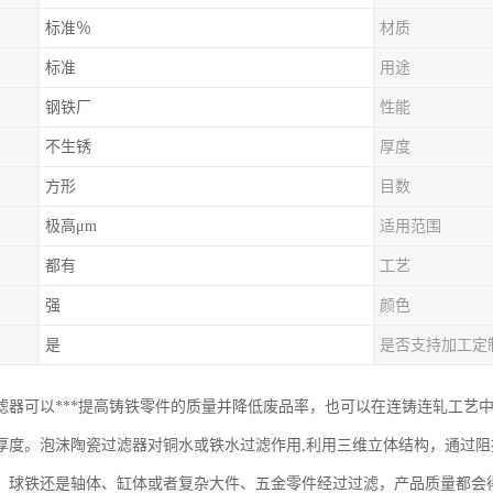
标准％
材质
标准
用途
钢铁厂
性能
不生锈
厚度
方形
目数
极高μm
适用范围
都有
工艺
强
颜色
是
是否支持加工定
滤器可以***提高铸铁零件的质量并降低废品率，也可以在连铸连轧工艺
厚度。泡沫陶瓷过滤器对铜水或铁水过滤作用,利用三维立体结构，通过
、球铁还是轴体、缸体或者复杂大件、五金零件经过过滤，产品质量都会