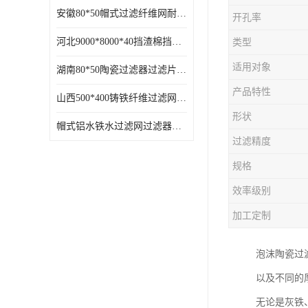
安徽80*50帽式过滤纤维网耐高温
开孔率
河北9000*8000*40挡渣棉挡渣效果好耐高温
类型
适用对象
湖南80*50陶瓷过滤器过滤片过滤网效果好耐高温
产品特性
山西500*400铸铁纤维过滤网方形网圆形网
形状
帽式铝水铁水过滤网过滤器耐高温
过滤精度
规格
效率级别
加工定制
泡沫陶瓷过
以及不同的
无论是灰铁