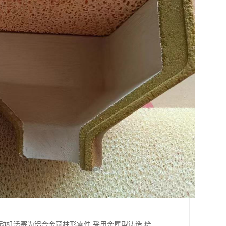
动机活塞为铝合金圆柱形零件,采用金属型铸造,给