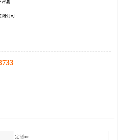
宁津县
滤网公司
3733
定制mm