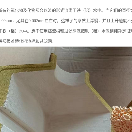
所有的氧化物及化物都会以渣的形式流离于铁（铝）水中。当它们的直径大
0.09mm，尤其在0.002mm左右时，这样子的杂质上浮慢，并且上升速
于铁（铝）水中。想不使用挡渣棉和过滤网就把铁（铝）水做到纯净是很
段都很难替代挡渣棉和过滤网。