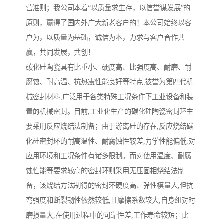
营准则；我公司本着“以质量求生存，以信誉谋发展”的
原则，赢得了国内外广大新老客户的！本公司始终以客
户为，以质量为基础，诚信为本，力求与客户合作共
赢，共同发展，共创！
碳化硅陶瓷具有比重小、硬度高、比强度高、耐磨、耐
腐蚀、耐高温、抗热震性能良好等特点,被誉为第四代机
械密封材料,广泛用于各类特殊工况条件下工业设备和装
置的机械密封。目前,工业化生产的碳化硅陶瓷密封环主
要采用反应烧结法制备；由于游离硅的存在,反应烧结碳
化硅密封环的耐高温性、耐腐蚀性较差,力学性能偏低,对
应用环境和工况条件有诸多限制。而对使用温度、耐腐
蚀性能等要求较高的密封环则采用无压固相烧结法制
备；该烧结方法制得的密封环硬度高、弹性模量大,但抗
弯强度和断裂韧性依然较低,且摩擦系数较大,自身组对时
磨损量大,在使用过程中的可靠性差,工作寿命较短；此