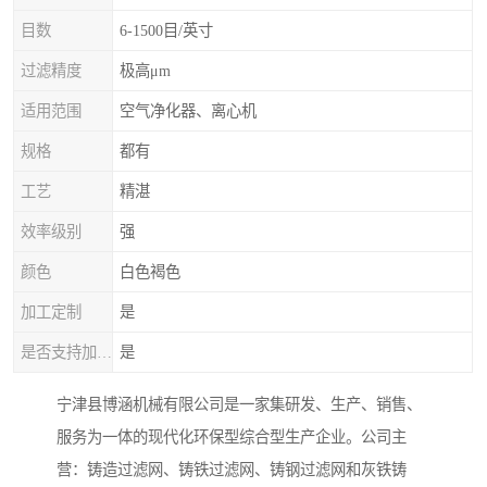
目数
6-1500目/英寸
过滤精度
极高μm
适用范围
空气净化器、离心机
规格
都有
工艺
精湛
效率级别
强
颜色
白色褐色
加工定制
是
是否支持加工定制
是
宁津县博涵机械有限公司是一家集研发、生产、销售、
服务为一体的现代化环保型综合型生产企业。公司主
营：铸造过滤网、铸铁过滤网、铸钢过滤网和灰铁铸