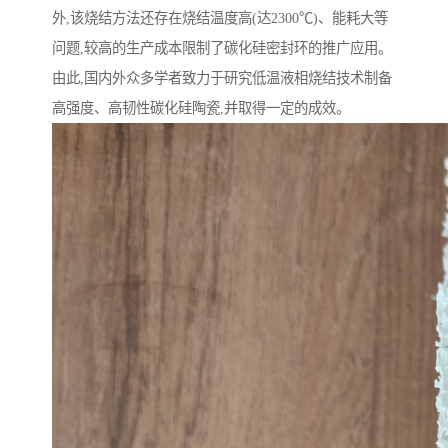
外,该烧结方法还存在烧结温度高(达2300℃)、能耗大等
问题,较高的生产成本限制了碳化硅密封环的推广应用。
由此,国内外众多学者致力于研究低温液相烧结技术制备
高强度、高韧性碳化硅陶瓷,并取得一定的成效。