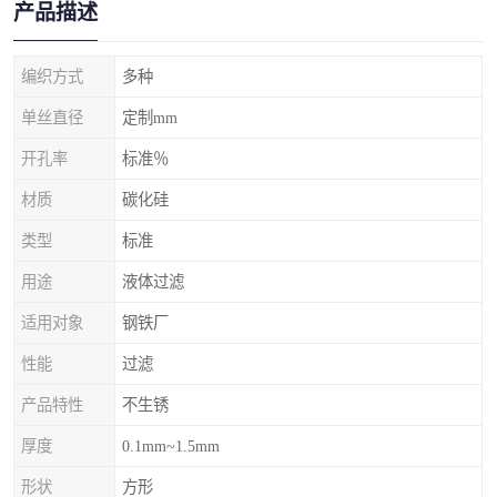
产品描述
编织方式
多种
单丝直径
定制mm
开孔率
标准％
材质
碳化硅
类型
标准
用途
液体过滤
适用对象
钢铁厂
性能
过滤
产品特性
不生锈
厚度
0.1mm~1.5mm
形状
方形