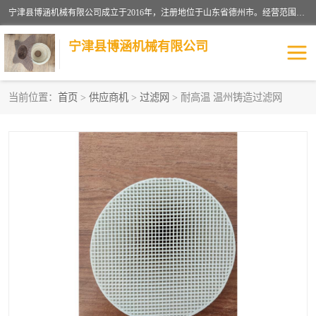
宁津县博涵机械有限公司成立于2016年，注册地位于山东省德州市。经营范围包括：机械设备研发、生产及销售，铸造用造型材料生产、销售，玻璃纤维及制品制造、销售，汽车零配件零售，机械零件、零部件加工，机械零件、零部件销售等；主要产品有：纤维过滤网,陶瓷过滤器,泡沫陶瓷过滤器,耐高温纤维过滤器,铸铁过滤器,铸铜过滤网,铸铝过滤网,铝轮毂过滤网,高效过滤网,高效陶瓷过滤网,高效纤维过滤网。
宁津县博涵机械有限公司
当前位置：
首页
>
供应商机
>
过滤网
> 耐高温 温州铸造过滤网
过滤网
过滤器
纤维网
挡渣棉
挡渣网
避脏网