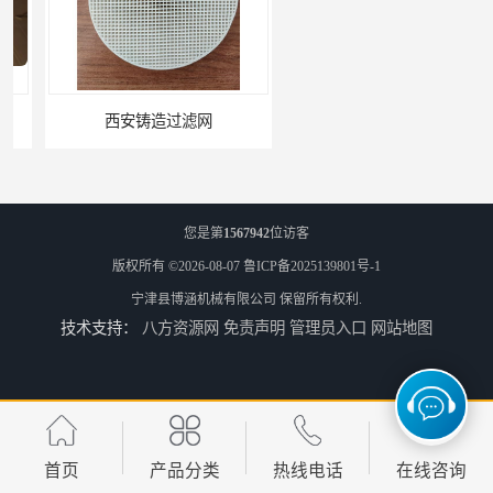
西安铸造过滤网
延安铸造过滤网
您是第
1567942
位访客
版权所有 ©2026-08-07
鲁ICP备2025139801号-1
宁津县博涵机械有限公司
保留所有权利.
技术支持：
八方资源网
免责声明
管理员入口
网站地图
喀什铸造过滤网
怒江铸造过滤网
首页
产品分类
热线电话
在线咨询