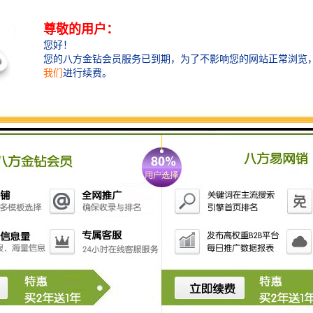
可逾越的挡渣、滤渣、集渣防线，而又不与包壁粘连，
挡渣棉有好的隔热、保温、遮光、防作用，使用挡渣棉
******了钢铁水浇注的纯净度和浇注过程的安全性，浇
注完毕挡渣棉一扒即落