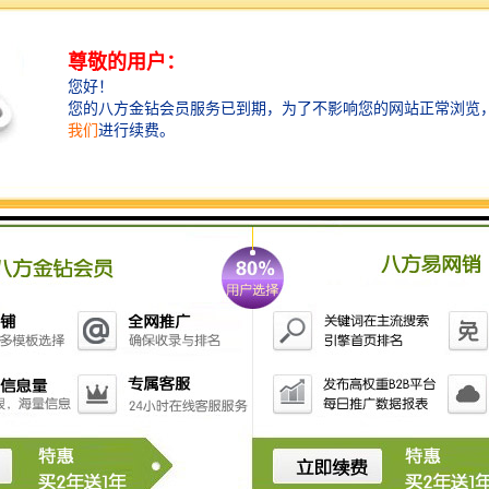
械密封材料,广泛用于各类特殊工况条件下工业设备和装
置的机械密封。目前,工业化生产的碳化硅陶瓷密封环主
要采用反应烧结法制备；由于游离硅的存在,反应烧结碳
化硅密封环的耐高温性、耐腐蚀性较差,力学性能偏低,对
应用环境和工况条件有诸多限制。而对使用温度、耐腐
蚀性能等要求较高的密封环则采用无压固相烧结法制
备；该烧结方法制得的密封环硬度高、弹性模量大,但抗
弯强度和断裂韧性依然较低,且摩擦系数较大,自身组对时
磨损量大,在使用过程中的可靠性差,工作寿命较短；此
外,该烧结方法还存在烧结温度高(达2300℃)、能耗大等
问题,较高的生产成本限制了碳化硅密封环的推广应用。
由此,国内外众多学者致力于研究低温液相烧结技术制备
高强度、高韧性碳化硅陶瓷,并取得一定的成效。