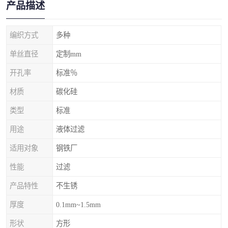
产品描述
编织方式
多种
单丝直径
定制mm
开孔率
标准％
材质
碳化硅
类型
标准
用途
液体过滤
适用对象
钢铁厂
性能
过滤
产品特性
不生锈
厚度
0.1mm~1.5mm
形状
方形