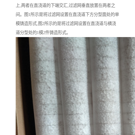
上,两者在直浇道的下端交汇,过滤网垂直放置在两者之
间。图1所示是将过滤网设置在直浇道下方分型面处的单
模铸造形式,图2所示的是将过滤网设置在直浇道与横浇
道分型处的1模2件铸造形式。