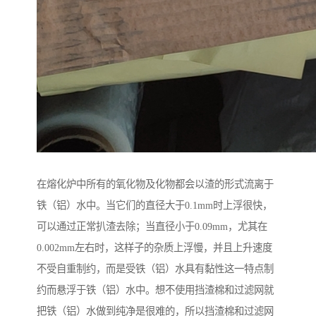
在熔化炉中所有的氧化物及化物都会以渣的形式流离于
铁（铝）水中。当它们的直径大于0.1mm时上浮很快，
可以通过正常扒渣去除；当直径小于0.09mm，尤其在
0.002mm左右时，这样子的杂质上浮慢，并且上升速度
不受自重制约，而是受铁（铝）水具有黏性这一特点制
约而悬浮于铁（铝）水中。想不使用挡渣棉和过滤网就
把铁（铝）水做到纯净是很难的，所以挡渣棉和过滤网