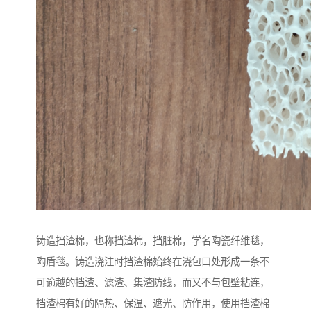
铸造挡渣棉，也称挡渣棉，挡脏棉，学名陶瓷纤维毯，
陶盾毯。铸造浇注时挡渣棉始终在浇包口处形成一条不
可逾越的挡渣、滤渣、集渣防线，而又不与包壁粘连，
挡渣棉有好的隔热、保温、遮光、防作用，使用挡渣棉