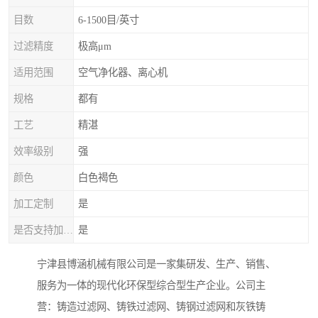
目数
6-1500目/英寸
过滤精度
极高μm
适用范围
空气净化器、离心机
规格
都有
工艺
精湛
效率级别
强
颜色
白色褐色
加工定制
是
是否支持加工定制
是
宁津县博涵机械有限公司是一家集研发、生产、销售、
服务为一体的现代化环保型综合型生产企业。公司主
营：铸造过滤网、铸铁过滤网、铸钢过滤网和灰铁铸