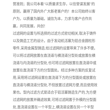
营准则；我公司本着“以质量求生存，以信誉谋发展”的
原则，赢得了国内外广大新老客户的！本公司始终以客
户为，以质量为基础，诚信为本，力求与客户合作共
赢，共同发展，共创！
过滤网的设置与所选择的过滤方式密切相关,取决于铸件
以及铸造工艺的设计。由于发动机活塞为铝合金圆柱形
零件,采用金属型铸造,给过滤网的设置带来了许多不便。
可以将过滤网放置在直浇道与横浇道分型处或放置在横
浇道与内浇道的分型处,也可将过滤网放置在直浇道中或
放置在直浇道下方的分型面处。经过多种方案的反复试
用,采用将过滤网设置在直浇道下方的分型面处或放置在
直浇道与横浇道分型处,不但放置过滤网方便,而且使用效
果也。型内过滤方式是适合于铝活塞铸造生产的,为方便
过滤网的放置并确滤效果,可将过滤网置于外模的分型面
处,直浇道设置在一个半型上,横浇道设置在另一个半型