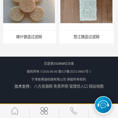
怒江铸造过滤网
江苏厂家陶瓷过滤器耐高温
您是第
1555910
位访客
版权所有 ©2026-08-06
鲁ICP备2025139801号-1
宁津县博涵机械有限公司
保留所有权利.
技术支持：
八方资源网
免责声明
管理员入口
网站地图
耐高温可定制铸钢纤维网
铸造用挡渣棉可定制耐高温