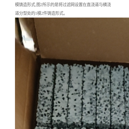
模铸造形式,图2所示的是将过滤网设置在直浇道与横浇
道分型处的1模2件铸造形式。