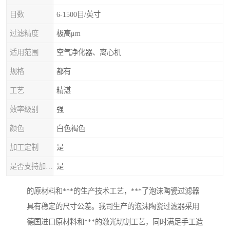
目数
6-1500目/英寸
过滤精度
极高μm
适用范围
空气净化器、离心机
规格
都有
工艺
精湛
效率级别
强
颜色
白色褐色
加工定制
是
是否支持加工定制
是
的原材料和***的生产技术工艺，***了泡沫陶瓷过滤器
具有稳定的尺寸公差。我司生产的泡沫陶瓷过滤器采用
德国进口原材料和***的激光切割工艺，同时满足手工造