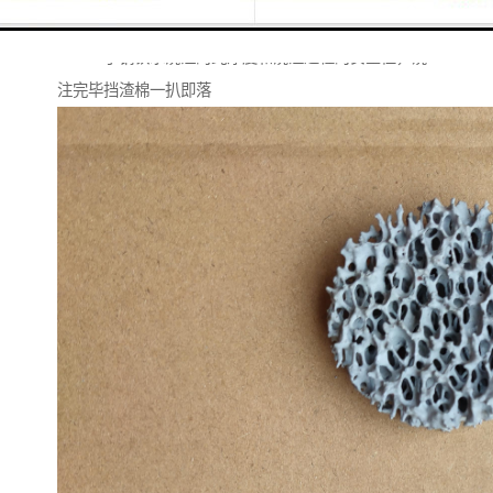
挡渣棉有好的隔热、保温、遮光、防作用，使用挡渣棉
******了钢铁水浇注的纯净度和浇注过程的安全性，浇
注完毕挡渣棉一扒即落