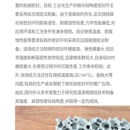
置的机械密封。目前,工业化生产的碳化硅陶瓷密封环主
要采用反应烧结法制备；由于游离硅的存在,反应烧结碳
化硅密封环的耐高温性、耐腐蚀性较差,力学性能偏低,对
应用环境和工况条件有诸多限制。而对使用温度、耐腐
蚀性能等要求较高的密封环则采用无压固相烧结法制
备；该烧结方法制得的密封环硬度高、弹性模量大,但抗
弯强度和断裂韧性依然较低,且摩擦系数较大,自身组对时
磨损量大,在使用过程中的可靠性差,工作寿命较短；此
外,该烧结方法还存在烧结温度高(达2300℃)、能耗大等
问题,较高的生产成本限制了碳化硅密封环的推广应用。
由此,国内外众多学者致力于研究低温液相烧结技术制备
高强度、高韧性碳化硅陶瓷,并取得一定的成效。