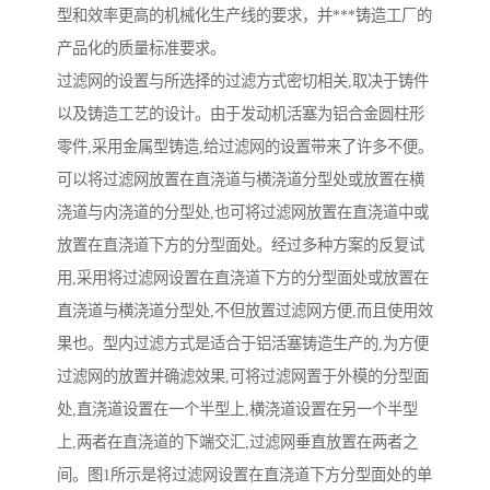
型和效率更高的机械化生产线的要求，并***铸造工厂的
产品化的质量标准要求。
过滤网的设置与所选择的过滤方式密切相关,取决于铸件
以及铸造工艺的设计。由于发动机活塞为铝合金圆柱形
零件,采用金属型铸造,给过滤网的设置带来了许多不便。
可以将过滤网放置在直浇道与横浇道分型处或放置在横
浇道与内浇道的分型处,也可将过滤网放置在直浇道中或
放置在直浇道下方的分型面处。经过多种方案的反复试
用,采用将过滤网设置在直浇道下方的分型面处或放置在
直浇道与横浇道分型处,不但放置过滤网方便,而且使用效
果也。型内过滤方式是适合于铝活塞铸造生产的,为方便
过滤网的放置并确滤效果,可将过滤网置于外模的分型面
处,直浇道设置在一个半型上,横浇道设置在另一个半型
上,两者在直浇道的下端交汇,过滤网垂直放置在两者之
间。图1所示是将过滤网设置在直浇道下方分型面处的单