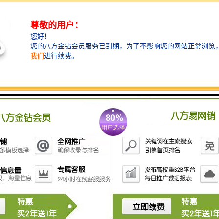
铸造挡渣棉，也称挡渣棉，挡脏棉，学名陶瓷纤维毯，
陶盾毯。铸造浇注时挡渣棉始终在浇包口处形成一条不
可逾越的挡渣、滤渣、集渣防线，而又不与包壁粘连，