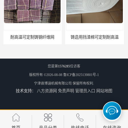
铸造用挡渣棉可定制耐高温
西安铸造过滤网
您是第
1576285
位访客
版权所有 ©2026-08-08
鲁ICP备2025139801号-1
宁津县博涵机械有限公司
保留所有权利.
技术支持：
八方资源网
免责声明
管理员入口
网站地图
延安铸造过滤网
喀什铸造过滤网
首页
产品分类
热线电话
在线咨询