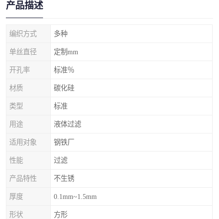
产品描述
编织方式
多种
单丝直径
定制mm
开孔率
标准％
材质
碳化硅
类型
标准
用途
液体过滤
适用对象
钢铁厂
性能
过滤
产品特性
不生锈
厚度
0.1mm~1.5mm
形状
方形