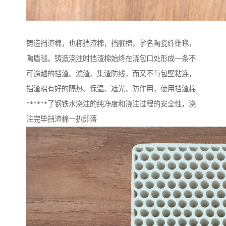
铸造挡渣棉，也称挡渣棉，挡脏棉，学名陶瓷纤维毯，
陶盾毯。铸造浇注时挡渣棉始终在浇包口处形成一条不
可逾越的挡渣、滤渣、集渣防线，而又不与包壁粘连，
挡渣棉有好的隔热、保温、遮光、防作用，使用挡渣棉
******了钢铁水浇注的纯净度和浇注过程的安全性，浇
注完毕挡渣棉一扒即落