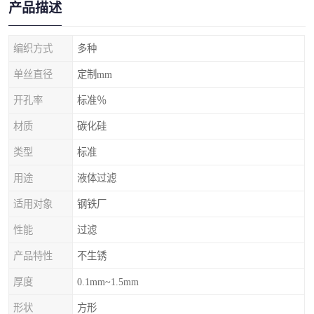
产品描述
编织方式
多种
单丝直径
定制mm
开孔率
标准％
材质
碳化硅
类型
标准
用途
液体过滤
适用对象
钢铁厂
性能
过滤
产品特性
不生锈
厚度
0.1mm~1.5mm
形状
方形