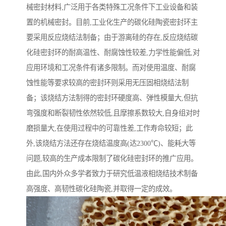
械密封材料,广泛用于各类特殊工况条件下工业设备和装
置的机械密封。目前,工业化生产的碳化硅陶瓷密封环主
要采用反应烧结法制备；由于游离硅的存在,反应烧结碳
化硅密封环的耐高温性、耐腐蚀性较差,力学性能偏低,对
应用环境和工况条件有诸多限制。而对使用温度、耐腐
蚀性能等要求较高的密封环则采用无压固相烧结法制
备；该烧结方法制得的密封环硬度高、弹性模量大,但抗
弯强度和断裂韧性依然较低,且摩擦系数较大,自身组对时
磨损量大,在使用过程中的可靠性差,工作寿命较短；此
外,该烧结方法还存在烧结温度高(达2300℃)、能耗大等
问题,较高的生产成本限制了碳化硅密封环的推广应用。
由此,国内外众多学者致力于研究低温液相烧结技术制备
高强度、高韧性碳化硅陶瓷,并取得一定的成效。