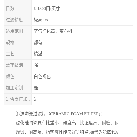
目数
6-1500目/英寸
过滤精度
极高μm
适用范围
空气净化器、离心机
规格
都有
工艺
精湛
效率级别
强
颜色
白色褐色
加工定制
是
是否支持加工定制
是
泡沫陶瓷过滤片（CERAMIC FOAM FILTER)：
碳化硅陶瓷具有比重小、硬度高、比强度高、耐磨、耐
腐蚀、耐高温、抗热震性能良好等特点,被誉为第四代机