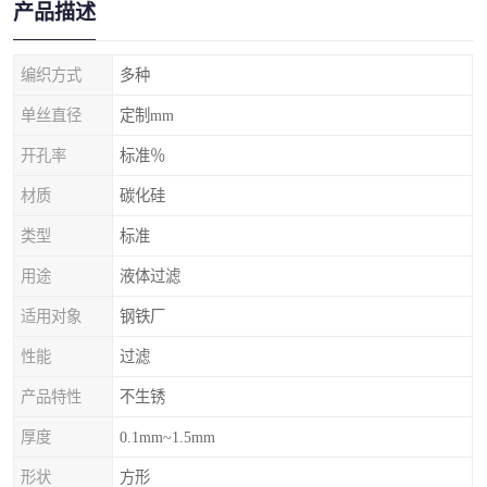
产品描述
编织方式
多种
单丝直径
定制mm
开孔率
标准％
材质
碳化硅
类型
标准
用途
液体过滤
适用对象
钢铁厂
性能
过滤
产品特性
不生锈
厚度
0.1mm~1.5mm
形状
方形