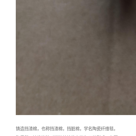
铸造挡渣棉，也称挡渣棉，挡脏棉，学名陶瓷纤维毯，