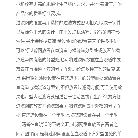
型和效率更高的机械化生产线的要求，并***铸造工厂的
产品化的质量标准要求。
过滤网的设置与所选择的过滤方式密切相关,取决于铸件
以及铸造工艺的设计。由于发动机活塞为铝合金圆柱形
零件,采用金属型铸造,给过滤网的设置带来了许多不便。
可以将过滤网放置在直浇道与横浇道分型处或放置在横
浇道与内浇道的分型处,也可将过滤网放置在直浇道中或
放置在直浇道下方的分型面处。经过多种方案的反复试
用,采用将过滤网设置在直浇道下方的分型面处或放置在
直浇道与横浇道分型处,不但放置过滤网方便,而且使用效
果也。型内过滤方式是适合于铝活塞铸造生产的,为方便
过滤网的放置并确滤效果,可将过滤网置于外模的分型面
处,直浇道设置在一个半型上,横浇道设置在另一个半型
上,两者在直浇道的下端交汇,过滤网垂直放置在两者之
间。图1所示是将过滤网设置在直浇道下方分型面处的单