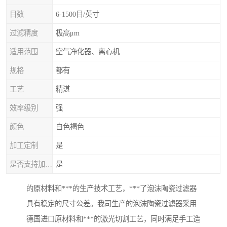
目数
6-1500目/英寸
过滤精度
极高μm
适用范围
空气净化器、离心机
规格
都有
工艺
精湛
效率级别
强
颜色
白色褐色
加工定制
是
是否支持加工定制
是
的原材料和***的生产技术工艺，***了泡沫陶瓷过滤器
具有稳定的尺寸公差。我司生产的泡沫陶瓷过滤器采用
德国进口原材料和***的激光切割工艺，同时满足手工造