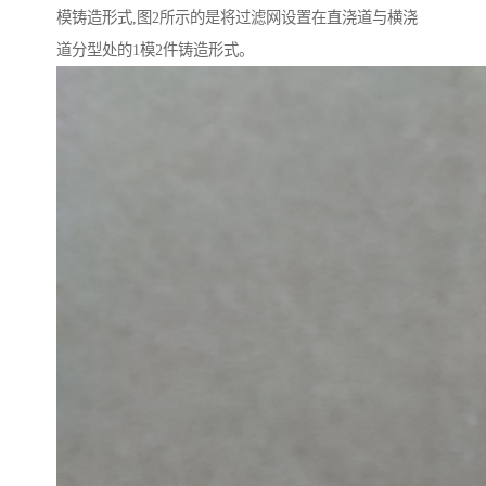
模铸造形式,图2所示的是将过滤网设置在直浇道与横浇
道分型处的1模2件铸造形式。