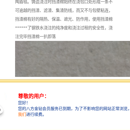
陶盾毯。铸造浇注时挡渣棉始终在浇包口处形成一条不
可逾越的挡渣、滤渣、集渣防线，而又不与包壁粘连，
挡渣棉有好的隔热、保温、遮光、防作用，使用挡渣棉
******了钢铁水浇注的纯净度和浇注过程的安全性，浇
注完毕挡渣棉一扒即落