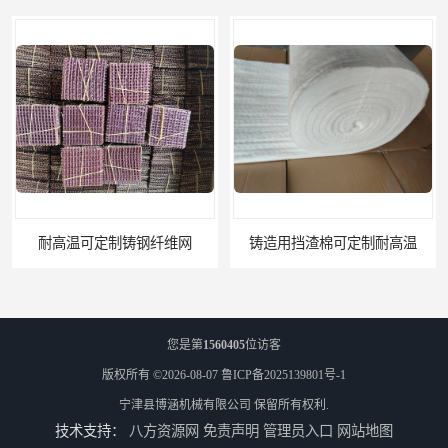
铸造用挡渣棉可定制耐高温
西安铸造过滤网
您是第
1560405
位访客
版权所有 ©2026-08-07
鲁ICP备2025139801号-1
宁津县博涵机械有限公司
保留所有权利.
技术支持：
八方资源网
免责声明
管理员入口
网站地图