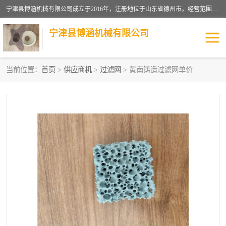
宁津县博涵机械有限公司成立于2016年，注册地位于山东省德州市。经营范围包括：机械设备研发、生产及销售，铸造用造型材料生产、销售，玻璃纤维及制品制造、销售，汽车零配件零售，机械零件、零部件加工，机械零件、零部件销售等；主要产品有：纤维过滤网,陶瓷过滤器,泡沫陶瓷过滤器,耐高温纤维过滤器,铸铁过滤器,铸铜过滤网,铸铝过滤网,铝轮毂过滤网,高效过滤网,高效陶瓷过滤网,高效纤维过滤网。
宁津县博涵机械有限公司
当前位置：
首页
>
供应商机
>
过滤网
> 黄南铸造过滤网单价
过滤网
过滤器
纤维网
挡渣棉
挡渣网
避脏网