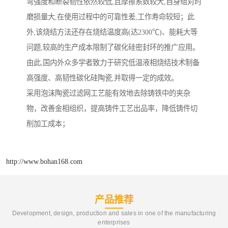
弯强度和断裂韧性依然较低,且摩擦系数较大,自身组对时
磨损量大,在使用过程中的可靠性差,工作寿命较短；此
外,该烧结方法还存在烧结温度高(达2300℃)、能耗大等
问题,较高的生产成本限制了碳化硅密封环的推广应用。
由此,国内外众多学者致力于研究低温液相烧结技术制备
高强度、高韧性碳化硅陶瓷,并取得一定的成效。
采用泡沫陶瓷过滤网工艺能有效地去除铸铁中的夹杂
物，改善金相组织，提高铸件工艺出品率，降低铸件切
削加工成本；
http://www.bohan168.com
产品推荐
Development, design, production and sales in one of the manufacturing
enterprises