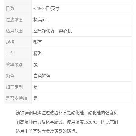
目数
6-1500目/英寸
过滤精度
极高μm
适用范围
空气净化器、离心机
规格
都有
工艺
精湛
效率级别
强
颜色
白色褐色
加工定制
是
是否支持加工定制
是
铸铁铸铜用浇注过滤器材质是碳化硅。碳化硅的强度和
耐高温冲击力及化学腐蚀，使用温度1530°C。因此它们
适用于所有铜合金及铸铁的铸造。