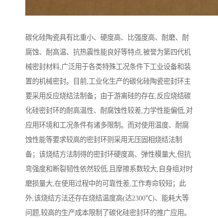
碳化硅陶瓷具有比重小、硬度高、比强度高、耐磨、耐
腐蚀、耐高温、抗热震性能良好等特点,被誉为第四代机
械密封材料,广泛用于各类特殊工况条件下工业设备和装
置的机械密封。目前,工业化生产的碳化硅陶瓷密封环主
要采用反应烧结法制备；由于游离硅的存在,反应烧结碳
化硅密封环的耐高温性、耐腐蚀性较差,力学性能偏低,对
应用环境和工况条件有诸多限制。而对使用温度、耐腐
蚀性能等要求较高的密封环则采用无压固相烧结法制
备；该烧结方法制得的密封环硬度高、弹性模量大,但抗
弯强度和断裂韧性依然较低,且摩擦系数较大,自身组对时
磨损量大,在使用过程中的可靠性差,工作寿命较短；此
外,该烧结方法还存在烧结温度高(达2300℃)、能耗大等
问题,较高的生产成本限制了碳化硅密封环的推广应用。