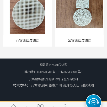
安铸造过滤网
延安铸造过滤网
您是第
1578368
位访客
版权所有 ©2026-08-08
鲁ICP备2025139801号-1
宁津县博涵机械有限公司
保留所有权利.
技术支持：
八方资源网
免责声明
管理员入口
网站地图
喀什铸造过滤网
怒江铸造过滤网