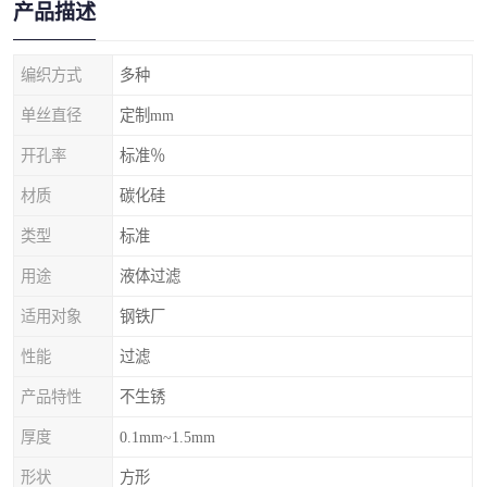
产品描述
编织方式
多种
单丝直径
定制mm
开孔率
标准％
材质
碳化硅
类型
标准
用途
液体过滤
适用对象
钢铁厂
性能
过滤
产品特性
不生锈
厚度
0.1mm~1.5mm
形状
方形