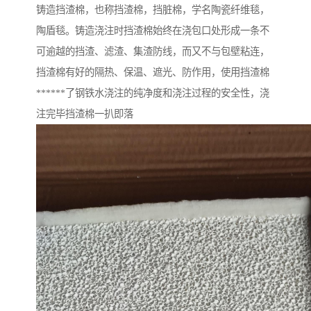
铸造挡渣棉，也称挡渣棉，挡脏棉，学名陶瓷纤维毯，
陶盾毯。铸造浇注时挡渣棉始终在浇包口处形成一条不
可逾越的挡渣、滤渣、集渣防线，而又不与包壁粘连，
挡渣棉有好的隔热、保温、遮光、防作用，使用挡渣棉
******了钢铁水浇注的纯净度和浇注过程的安全性，浇
注完毕挡渣棉一扒即落