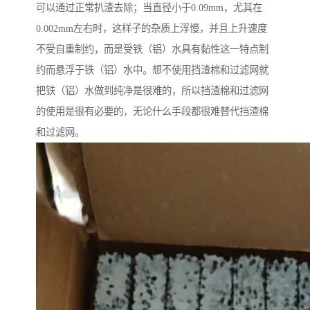
可以通过正常扒渣去除；当直径小于0.09mm，尤其在
0.002mm左右时，这样子的杂质上浮慢，并且上升速度
不受自重制约，而是受铁（铝）水具有黏性这一特点制
约而悬浮于铁（铝）水中。想不使用挡渣棉和过滤网就
把铁（铝）水做到纯净是很难的，所以挡渣棉和过滤网
的使用是很有必要的，无论什么手段都很难替代挡渣棉
和过滤网。