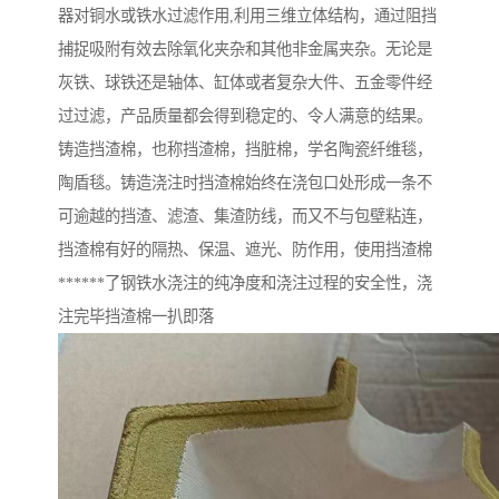
器对铜水或铁水过滤作用,利用三维立体结构，通过阻挡
捕捉吸附有效去除氧化夹杂和其他非金属夹杂。无论是
灰铁、球铁还是轴体、缸体或者复杂大件、五金零件经
过过滤，产品质量都会得到稳定的、令人满意的结果。
铸造挡渣棉，也称挡渣棉，挡脏棉，学名陶瓷纤维毯，
陶盾毯。铸造浇注时挡渣棉始终在浇包口处形成一条不
可逾越的挡渣、滤渣、集渣防线，而又不与包壁粘连，
挡渣棉有好的隔热、保温、遮光、防作用，使用挡渣棉
******了钢铁水浇注的纯净度和浇注过程的安全性，浇
注完毕挡渣棉一扒即落