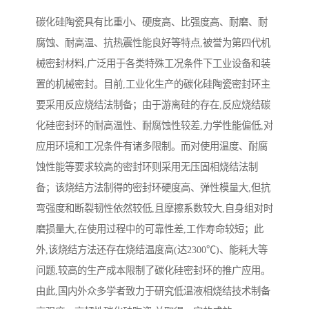
碳化硅陶瓷具有比重小、硬度高、比强度高、耐磨、耐
腐蚀、耐高温、抗热震性能良好等特点,被誉为第四代机
械密封材料,广泛用于各类特殊工况条件下工业设备和装
置的机械密封。目前,工业化生产的碳化硅陶瓷密封环主
要采用反应烧结法制备；由于游离硅的存在,反应烧结碳
化硅密封环的耐高温性、耐腐蚀性较差,力学性能偏低,对
应用环境和工况条件有诸多限制。而对使用温度、耐腐
蚀性能等要求较高的密封环则采用无压固相烧结法制
备；该烧结方法制得的密封环硬度高、弹性模量大,但抗
弯强度和断裂韧性依然较低,且摩擦系数较大,自身组对时
磨损量大,在使用过程中的可靠性差,工作寿命较短；此
外,该烧结方法还存在烧结温度高(达2300℃)、能耗大等
问题,较高的生产成本限制了碳化硅密封环的推广应用。
由此,国内外众多学者致力于研究低温液相烧结技术制备