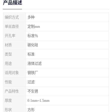
产品描述
编织方式
多种
单丝直径
定制mm
开孔率
标准％
材质
碳化硅
类型
标准
用途
液体过滤
适用对象
钢铁厂
性能
过滤
产品特性
不生锈
厚度
0.1mm~1.5mm
形状
方形