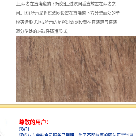
上,两者在直浇道的下端交汇,过滤网垂直放置在两者之
间。图1所示是将过滤网设置在直浇道下方分型面处的单
模铸造形式,图2所示的是将过滤网设置在直浇道与横浇
道分型处的1模2件铸造形式。