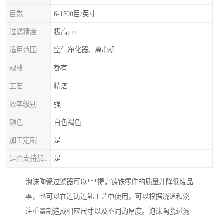
目数
6-1500目/英寸
过滤精度
极高μm
适用范围
空气净化器、离心机
规格
都有
工艺
精湛
效率级别
强
颜色
白色褐色
加工定制
是
是否支持加工定制
是
泡沫陶瓷过滤器可以***提高铸铁零件的质量并降低废品
率，也可以在连铸连轧工艺中使用，可以根据浇道和浇
注重量制造成相应尺寸以及不同的厚度。泡沫陶瓷过滤