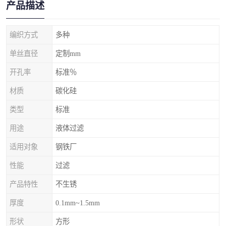
产品描述
编织方式
多种
单丝直径
定制mm
开孔率
标准％
材质
碳化硅
类型
标准
用途
液体过滤
适用对象
钢铁厂
性能
过滤
产品特性
不生锈
厚度
0.1mm~1.5mm
形状
方形