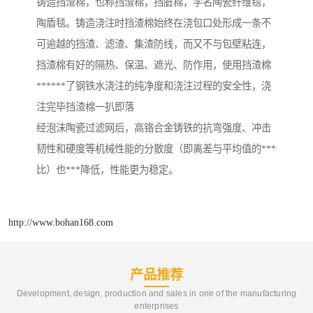
铸造挡渣棉，也称挡渣棉，挡脏棉，学名陶瓷纤维毯，
陶盾毯。铸造浇注时挡渣棉始终在浇包口处形成一条不
可逾越的挡渣、滤渣、集渣防线，而又不与包壁粘连，
挡渣棉有好的隔热、保温、遮光、防作用，使用挡渣棉
******了钢铁水浇注的纯净度和浇注过程的安全性，浇
注完毕挡渣棉一扒即落
经泡沫陶瓷过滤网后，高铬合金铸铁的抗弯强度、冲击
韧性和硬度等机械性能的分散度（即离差与平均值的***
比）也***降低，性能更为稳定。
http://www.bohan168.com
产品推荐
Development, design, production and sales in one of the manufacturing
enterprises