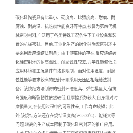
碳化硅陶瓷具有比重小、硬度高、比强度高、耐磨、耐
腐蚀、耐高温、抗热震性能良好等特点,被誉为第四代机
械密封材料,广泛用于各类特殊工况条件下工业设备和装
置的机械密封。目前,工业化生产的碳化硅陶瓷密封环主
要采用反应烧结法制备；由于游离硅的存在,反应烧结碳
化硅密封环的耐高温性、耐腐蚀性较差,力学性能偏低,对
应用环境和工况条件有诸多限制。而对使用温度、耐腐
蚀性能等要求较高的密封环则采用无压固相烧结法制
备；该烧结方法制得的密封环硬度高、弹性模量大,但抗
弯强度和断裂韧性依然较低,且摩擦系数较大,自身组对时
磨损量大,在使用过程中的可靠性差,工作寿命较短；此
外,该烧结方法还存在烧结温度高(达2300℃)、能耗大等
问题,较高的生产成本限制了碳化硅密封环的推广应用。