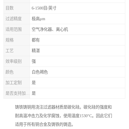
目数
6-1500目/英寸
过滤精度
极高μm
适用范围
空气净化器、离心机
规格
都有
工艺
精湛
效率级别
强
颜色
白色褐色
加工定制
是
是否支持加工定制
是
铸铁铸铜用浇注过滤器材质是碳化硅。碳化硅的强度和
耐高温冲击力及化学腐蚀，使用温度1530°C。因此它们
适用于所有铜合金及铸铁的铸造。