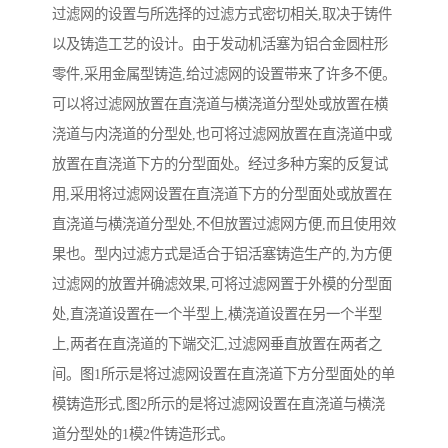
过滤网的设置与所选择的过滤方式密切相关,取决于铸件
以及铸造工艺的设计。由于发动机活塞为铝合金圆柱形
零件,采用金属型铸造,给过滤网的设置带来了许多不便。
可以将过滤网放置在直浇道与横浇道分型处或放置在横
浇道与内浇道的分型处,也可将过滤网放置在直浇道中或
放置在直浇道下方的分型面处。经过多种方案的反复试
用,采用将过滤网设置在直浇道下方的分型面处或放置在
直浇道与横浇道分型处,不但放置过滤网方便,而且使用效
果也。型内过滤方式是适合于铝活塞铸造生产的,为方便
过滤网的放置并确滤效果,可将过滤网置于外模的分型面
处,直浇道设置在一个半型上,横浇道设置在另一个半型
上,两者在直浇道的下端交汇,过滤网垂直放置在两者之
间。图1所示是将过滤网设置在直浇道下方分型面处的单
模铸造形式,图2所示的是将过滤网设置在直浇道与横浇
道分型处的1模2件铸造形式。