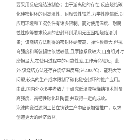
要采用反应烧结法制备；由于游离硅的存在,反应烧结碳
化硅密封环的耐高温性、耐腐蚀性较差,力学性能偏低,对
应用环境和工况条件有诸多限制。而对使用温度、耐腐
蚀性能等要求较高的密封环则采用无压固相烧结法制
备；该烧结方法制得的密封环硬度高、弹性模量大,但抗
弯强度和断裂韧性依然较低,且摩擦系数较大,自身组对时
磨损量大,在使用过程中的可靠性差,工作寿命较短；此
外,该烧结方法还存在烧结温度高(达2300℃)、能耗大等
问题,较高的生产成本限制了碳化硅密封环的推广应用。
由此,国内外众多学者致力于研究低温液相烧结技术制备
高强度、高韧性碳化硅陶瓷,并取得一定的成效。
泡沫陶瓷过滤网工艺在铸铁生产中应该加强推广，以求
创造更大的经济效益。