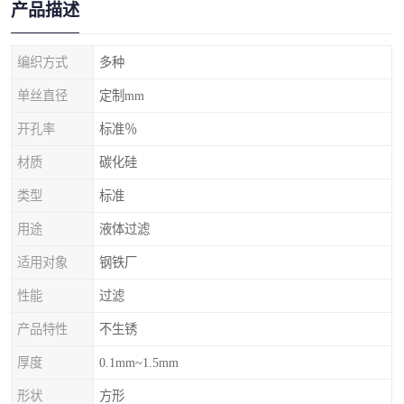
产品描述
编织方式
多种
单丝直径
定制mm
开孔率
标准％
材质
碳化硅
类型
标准
用途
液体过滤
适用对象
钢铁厂
性能
过滤
产品特性
不生锈
厚度
0.1mm~1.5mm
形状
方形