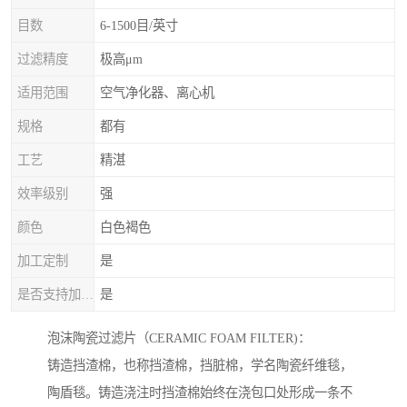
目数
6-1500目/英寸
过滤精度
极高μm
适用范围
空气净化器、离心机
规格
都有
工艺
精湛
效率级别
强
颜色
白色褐色
加工定制
是
是否支持加工定制
是
泡沫陶瓷过滤片（CERAMIC FOAM FILTER)：
铸造挡渣棉，也称挡渣棉，挡脏棉，学名陶瓷纤维毯，
陶盾毯。铸造浇注时挡渣棉始终在浇包口处形成一条不