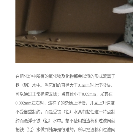
在熔化炉中所有的氧化物及化物都会以渣的形式流离于
铁（铝）水中。当它们的直径大于0.1mm时上浮很快，
可以通过正常扒渣去除；当直径小于0.09mm，尤其在
0.002mm左右时，这样子的杂质上浮慢，并且上升速度
不受自重制约，而是受铁（铝）水具有黏性这一特点制
约而悬浮于铁（铝）水中。想不使用挡渣棉和过滤网就
把铁（铝）水做到纯净是很难的，所以挡渣棉和过滤网