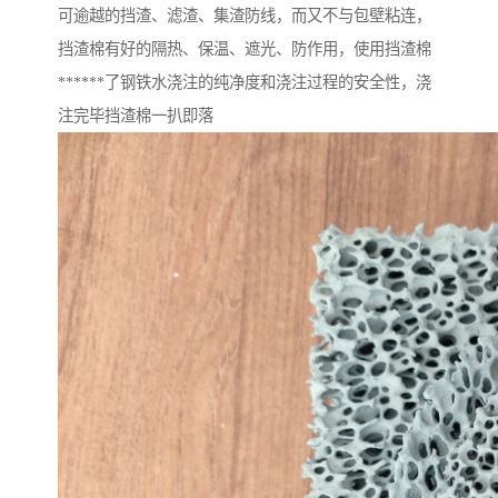
可逾越的挡渣、滤渣、集渣防线，而又不与包壁粘连，
挡渣棉有好的隔热、保温、遮光、防作用，使用挡渣棉
******了钢铁水浇注的纯净度和浇注过程的安全性，浇
注完毕挡渣棉一扒即落