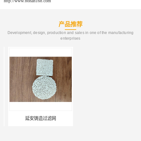
http://www.bohan168.com
产品推荐
Development, design, production and sales in one of the manufacturing
enterprises
延安铸造过滤网
喀什铸造过滤网