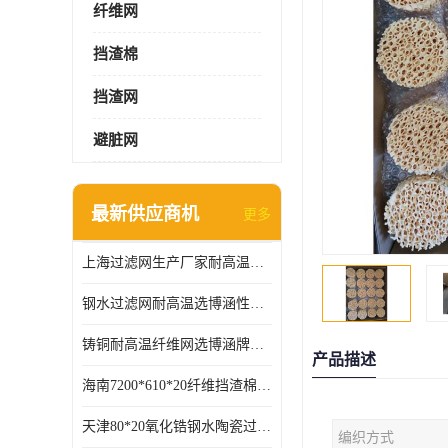
纤维网
挡渣棉
挡渣网
避脏网
最新供应商机
更多
上海过滤网生产厂家耐高温可定制供应及时
钢水过滤网耐高温选博涵性能稳定价格合适
铸铜耐高温纤维网选博涵牌质量稳定
产品描述
海南7200*610*20纤维挡渣棉耐高温
天津80*20氧化锆钢水陶瓷过滤器过滤效果明显
编织方式