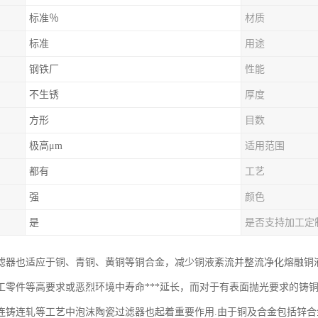
标准％
材质
标准
用途
钢铁厂
性能
不生锈
厚度
方形
目数
极高μm
适用范围
都有
工艺
强
颜色
是
是否支持加工定
滤器也适应于铜、青铜、黄铜等铜合金，减少铜液紊流并整流净化熔融铜
工零件等高要求或恶烈环境中寿命***延长，而对于有表面抛光要求的铸
连铸连轧等工艺中泡沫陶瓷过滤器也起着重要作用.由于铜及合金包括锌