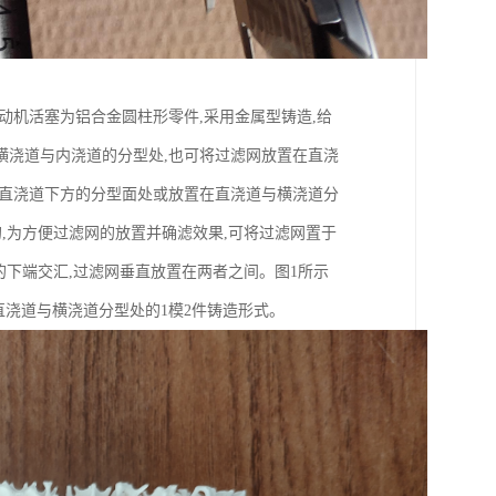
动机活塞为铝合金圆柱形零件,采用金属型铸造,给
横浇道与内浇道的分型处,也可将过滤网放置在直浇
在直浇道下方的分型面处或放置在直浇道与横浇道分
,为方便过滤网的放置并确滤效果,可将过滤网置于
的下端交汇,过滤网垂直放置在两者之间。图1所示
直浇道与横浇道分型处的1模2件铸造形式。