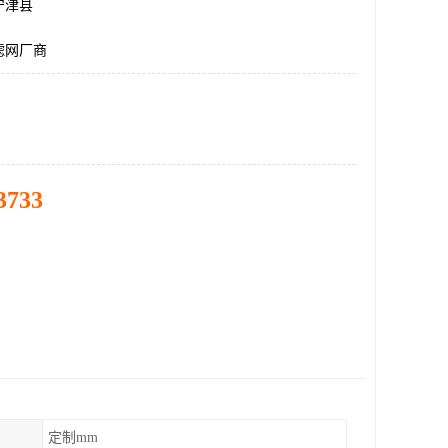
宁津县
滤网厂商
3733
定制mm