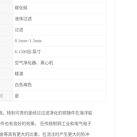
碳化硅
液体过滤
过滤
0.1mm~1.5mm
6-1500目/英寸
空气净化器、离心机
精湛
白色褐色
制
是
液。特别可贵的是经过过滤净化的铜铸件在海洋船
铜件也有良好的效果。 在传统制铜工业和电气电子
合金等具有更大的比重，在浇注时产生更大的热冲