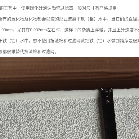
铸铜工艺中，使用碳化硅泡沫陶瓷过滤器一般对尺寸有严格规定。
所有的氧化物及化物都会以渣的形式流离于铁（铝）水中。当它们的直径大
0.09mm，尤其在0.002mm左右时，这样子的杂质上浮慢，并且上升速
于铁（铝）水中。想不使用挡渣棉和过滤网就把铁（铝）水做到纯净是很
段都很难替代挡渣棉和过滤网。