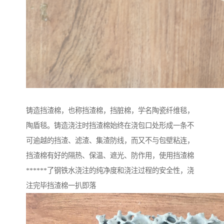
铸造挡渣棉，也称挡渣棉，挡脏棉，学名陶瓷纤维毯，
陶盾毯。铸造浇注时挡渣棉始终在浇包口处形成一条不
可逾越的挡渣、滤渣、集渣防线，而又不与包壁粘连，
挡渣棉有好的隔热、保温、遮光、防作用，使用挡渣棉
******了钢铁水浇注的纯净度和浇注过程的安全性，浇
注完毕挡渣棉一扒即落