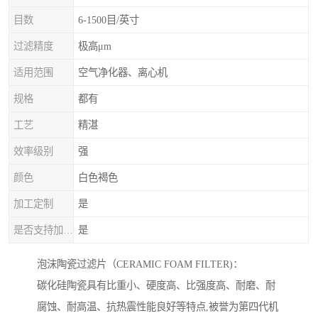
目数
6-1500目/英寸
过滤精度
极高μm
适用范围
空气净化器、离心机
规格
都有
工艺
精湛
效率级别
强
颜色
白色褐色
加工定制
是
是否支持加工定制
是
泡沫陶瓷过滤片（CERAMIC FOAM FILTER)：
碳化硅陶瓷具有比重小、硬度高、比强度高、耐磨、耐
腐蚀、耐高温、抗热震性能良好等特点,被誉为第四代机