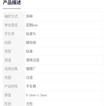
产品描述
编织方式
多种
单丝直径
定制mm
开孔率
标准％
材质
碳化硅
类型
标准
用途
液体过滤
适用对象
钢铁厂
性能
过滤
产品特性
不生锈
厚度
0.1mm~1.5mm
形状
方形