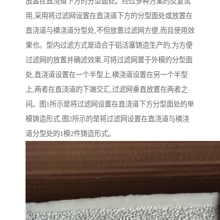
放置在直浇道下方的分型面处。经过多种方案的反复试
用,采用将过滤网设置在直浇道下方的分型面处或放置在
直浇道与横浇道分型处,不但放置过滤网方便,而且使用效
果也。型内过滤方式是适合于铝活塞铸造生产的,为方便
过滤网的放置并确滤效果,可将过滤网置于外模的分型面
处,直浇道设置在一个半型上,横浇道设置在另一个半型
上,两者在直浇道的下端交汇,过滤网垂直放置在两者之
间。图1所示是将过滤网设置在直浇道下方分型面处的单
模铸造形式,图2所示的是将过滤网设置在直浇道与横浇
道分型处的1模2件铸造形式。