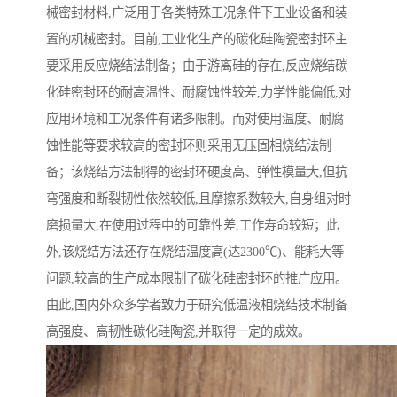
械密封材料,广泛用于各类特殊工况条件下工业设备和装
置的机械密封。目前,工业化生产的碳化硅陶瓷密封环主
要采用反应烧结法制备；由于游离硅的存在,反应烧结碳
化硅密封环的耐高温性、耐腐蚀性较差,力学性能偏低,对
应用环境和工况条件有诸多限制。而对使用温度、耐腐
蚀性能等要求较高的密封环则采用无压固相烧结法制
备；该烧结方法制得的密封环硬度高、弹性模量大,但抗
弯强度和断裂韧性依然较低,且摩擦系数较大,自身组对时
磨损量大,在使用过程中的可靠性差,工作寿命较短；此
外,该烧结方法还存在烧结温度高(达2300℃)、能耗大等
问题,较高的生产成本限制了碳化硅密封环的推广应用。
由此,国内外众多学者致力于研究低温液相烧结技术制备
高强度、高韧性碳化硅陶瓷,并取得一定的成效。