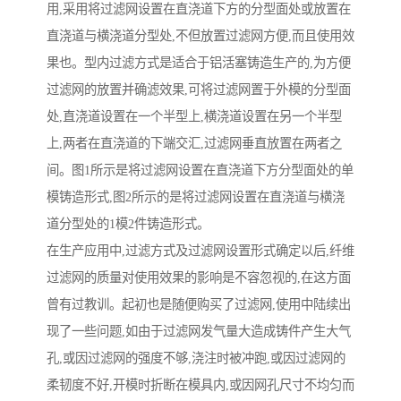
用,采用将过滤网设置在直浇道下方的分型面处或放置在
直浇道与横浇道分型处,不但放置过滤网方便,而且使用效
果也。型内过滤方式是适合于铝活塞铸造生产的,为方便
过滤网的放置并确滤效果,可将过滤网置于外模的分型面
处,直浇道设置在一个半型上,横浇道设置在另一个半型
上,两者在直浇道的下端交汇,过滤网垂直放置在两者之
间。图1所示是将过滤网设置在直浇道下方分型面处的单
模铸造形式,图2所示的是将过滤网设置在直浇道与横浇
道分型处的1模2件铸造形式。
在生产应用中,过滤方式及过滤网设置形式确定以后,纤维
过滤网的质量对使用效果的影响是不容忽视的,在这方面
曾有过教训。起初也是随便购买了过滤网,使用中陆续出
现了一些问题,如由于过滤网发气量大造成铸件产生大气
孔,或因过滤网的强度不够,浇注时被冲跑,或因过滤网的
柔韧度不好,开模时折断在模具内,或因网孔尺寸不均匀而