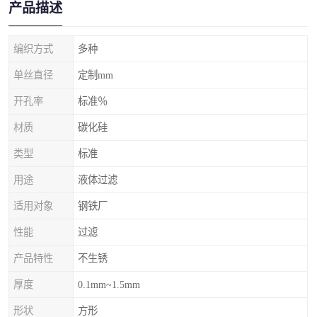
产品描述
编织方式
多种
单丝直径
定制mm
开孔率
标准％
材质
碳化硅
类型
标准
用途
液体过滤
适用对象
钢铁厂
性能
过滤
产品特性
不生锈
厚度
0.1mm~1.5mm
形状
方形