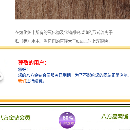
在熔化炉中所有的氧化物及化物都会以渣的形式流离于
铁（铝）水中。当它们的直径大于0.1mm时上浮很快，
可以通过正常扒渣去除；当直径小于0.09mm，尤其在
0.002mm左右时，这样子的杂质上浮慢，并且上升速度
不受自重制约，而是受铁（铝）水具有黏性这一特点制
约而悬浮于铁（铝）水中。想不使用挡渣棉和过滤网就
把铁（铝）水做到纯净是很难的，所以挡渣棉和过滤网
的使用是很有必要的，无论什么手段都很难替代挡渣棉
和过滤网。