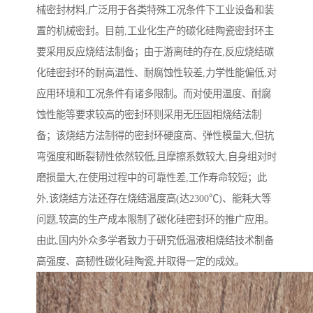
械密封材料,广泛用于各类特殊工况条件下工业设备和装
置的机械密封。目前,工业化生产的碳化硅陶瓷密封环主
要采用反应烧结法制备；由于游离硅的存在,反应烧结碳
化硅密封环的耐高温性、耐腐蚀性较差,力学性能偏低,对
应用环境和工况条件有诸多限制。而对使用温度、耐腐
蚀性能等要求较高的密封环则采用无压固相烧结法制
备；该烧结方法制得的密封环硬度高、弹性模量大,但抗
弯强度和断裂韧性依然较低,且摩擦系数较大,自身组对时
磨损量大,在使用过程中的可靠性差,工作寿命较短；此
外,该烧结方法还存在烧结温度高(达2300℃)、能耗大等
问题,较高的生产成本限制了碳化硅密封环的推广应用。
由此,国内外众多学者致力于研究低温液相烧结技术制备
高强度、高韧性碳化硅陶瓷,并取得一定的成效。