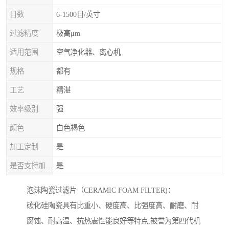
目数
6-1500目/英寸
过滤精度
极高μm
适用范围
空气净化器、离心机
规格
都有
工艺
精湛
效率级别
强
颜色
白色褐色
加工定制
是
是否支持加工定制
是
泡沫陶瓷过滤片（CERAMIC FOAM FILTER)：
碳化硅陶瓷具有比重小、硬度高、比强度高、耐磨、耐
腐蚀、耐高温、抗热震性能良好等特点,被誉为第四代机