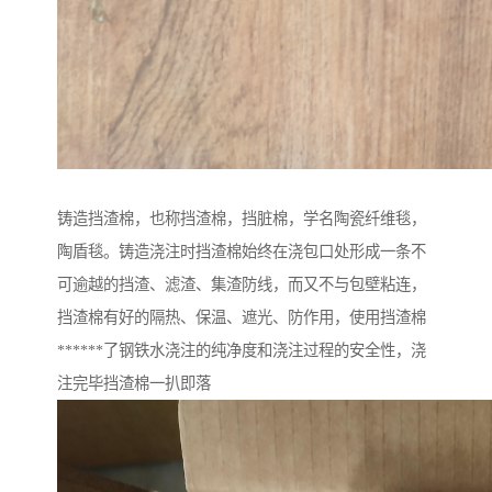
铸造挡渣棉，也称挡渣棉，挡脏棉，学名陶瓷纤维毯，
陶盾毯。铸造浇注时挡渣棉始终在浇包口处形成一条不
可逾越的挡渣、滤渣、集渣防线，而又不与包壁粘连，
挡渣棉有好的隔热、保温、遮光、防作用，使用挡渣棉
******了钢铁水浇注的纯净度和浇注过程的安全性，浇
注完毕挡渣棉一扒即落