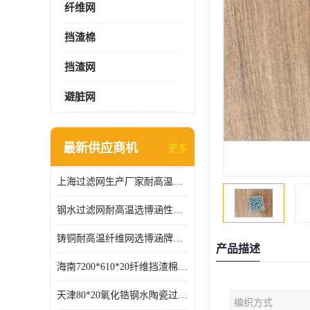
纤维网
挡渣棉
挡渣网
避脏网
最新供应商机
更多
上海过滤网生产厂家耐高温可定制供应及时
钢水过滤网耐高温选博涵性能稳定价格合适
铸铜耐高温纤维网选博涵牌质量稳定
产品描述
海南7200*610*20纤维挡渣棉耐高温
天津80*20氧化锆钢水陶瓷过滤器过滤效果明显
编织方式