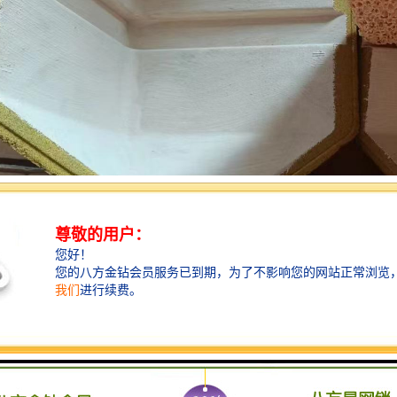
具有比重小、硬度高、比强度高、耐磨、耐腐蚀、耐高温、抗热震性能良好