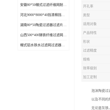
安徽80*50帽式过滤纤维网耐高温
开孔率
河北9000*8000*40挡渣棉挡渣效果好耐高温
类型
适用对象
湖南80*50陶瓷过滤器过滤片过滤网效果好耐高温
产品特性
山西500*400铸铁纤维过滤网方形网圆形网
形状
帽式铝水铁水过滤网过滤器耐高温
过滤精度
规格
效率级别
加工定制
泡沫陶瓷过
以及不同的
无论是灰铁