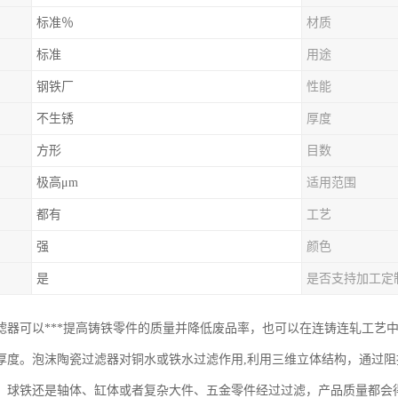
标准％
材质
标准
用途
钢铁厂
性能
不生锈
厚度
方形
目数
极高μm
适用范围
都有
工艺
强
颜色
是
是否支持加工定
滤器可以***提高铸铁零件的质量并降低废品率，也可以在连铸连轧工艺
厚度。泡沫陶瓷过滤器对铜水或铁水过滤作用,利用三维立体结构，通过
、球铁还是轴体、缸体或者复杂大件、五金零件经过过滤，产品质量都会