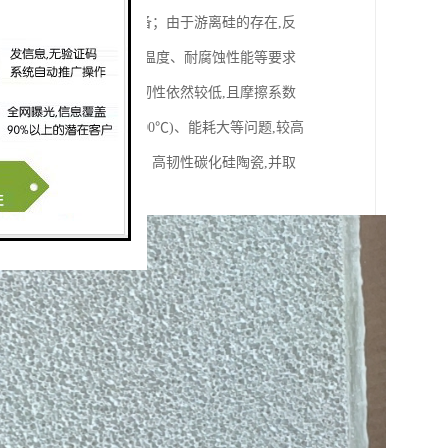
主要采用反应烧结法制备；由于游离硅的存在,反
件有诸多限制。而对使用温度、耐腐蚀性能等要求
大,但抗弯强度和断裂韧性依然较低,且摩擦系数
存在烧结温度高(达2300℃)、能耗大等问题,较高
相烧结技术制备高强度、高韧性碳化硅陶瓷,并取