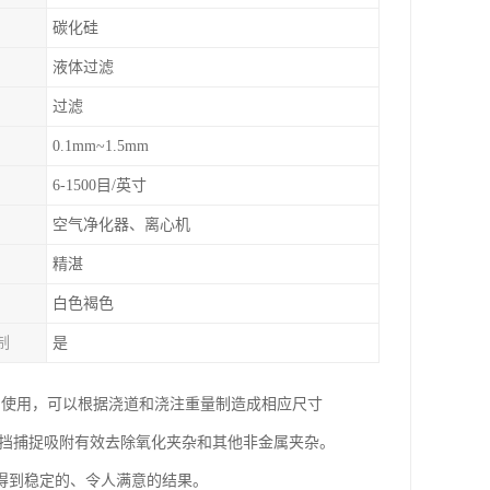
碳化硅
液体过滤
过滤
0.1mm~1.5mm
6-1500目/英寸
空气净化器、离心机
精湛
白色褐色
制
是
中使用，可以根据浇道和浇注重量制造成相应尺寸
阻挡捕捉吸附有效去除氧化夹杂和其他非金属夹杂。
得到稳定的、令人满意的结果。