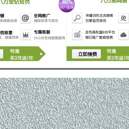
条件下工业设备和装置的机械密封。目前,工业化生产的碳化硅陶瓷密封环
硅密封环的耐高温性、耐腐蚀性较差,力学性能偏低,对应用环境和工况条
环则采用无压固相烧结法制备；该烧结方法制得的密封环硬度高、弹性模量
对时磨损量大,在使用过程中的可靠性差,工作寿命较短；此外,该烧结方法还
限制了碳化硅密封环的推广应用。由此,国内外众多学者致力于研究低温液
效。