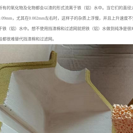
所有的氧化物及化物都会以渣的形式流离于铁（铝）水中。当它们的直径大
0.09mm，尤其在0.002mm左右时，这样子的杂质上浮慢，并且上升速
于铁（铝）水中。想不使用挡渣棉和过滤网就把铁（铝）水做到纯净是很
段都很难替代挡渣棉和过滤网。