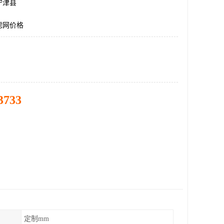
宁津县
滤网价格
3733
定制mm