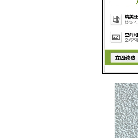
类特殊工况
应烧结碳化
较高的密封
较大,自身组
的生产成本
得一定的成