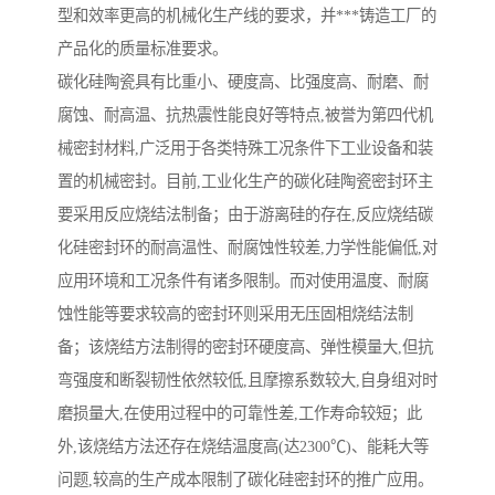
型和效率更高的机械化生产线的要求，并***铸造工厂的
产品化的质量标准要求。
碳化硅陶瓷具有比重小、硬度高、比强度高、耐磨、耐
腐蚀、耐高温、抗热震性能良好等特点,被誉为第四代机
械密封材料,广泛用于各类特殊工况条件下工业设备和装
置的机械密封。目前,工业化生产的碳化硅陶瓷密封环主
要采用反应烧结法制备；由于游离硅的存在,反应烧结碳
化硅密封环的耐高温性、耐腐蚀性较差,力学性能偏低,对
应用环境和工况条件有诸多限制。而对使用温度、耐腐
蚀性能等要求较高的密封环则采用无压固相烧结法制
备；该烧结方法制得的密封环硬度高、弹性模量大,但抗
弯强度和断裂韧性依然较低,且摩擦系数较大,自身组对时
磨损量大,在使用过程中的可靠性差,工作寿命较短；此
外,该烧结方法还存在烧结温度高(达2300℃)、能耗大等
问题,较高的生产成本限制了碳化硅密封环的推广应用。