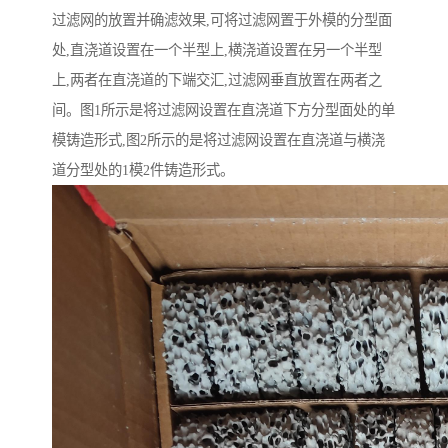
过滤网的放置并确滤效果,可将过滤网置于外模的分型面
处,直浇道设置在一个半型上,横浇道设置在另一个半型
上,两者在直浇道的下端交汇,过滤网垂直放置在两者之
间。图1所示是将过滤网设置在直浇道下方分型面处的单
模铸造形式,图2所示的是将过滤网设置在直浇道与横浇
道分型处的1模2件铸造形式。