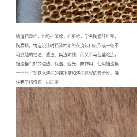
铸造挡渣棉，也称挡渣棉，挡脏棉，学名陶瓷纤维毯，
陶盾毯。铸造浇注时挡渣棉始终在浇包口处形成一条不
可逾越的挡渣、滤渣、集渣防线，而又不与包壁粘连，
挡渣棉有好的隔热、保温、遮光、防作用，使用挡渣棉
******了钢铁水浇注的纯净度和浇注过程的安全性，浇
注完毕挡渣棉一扒即落