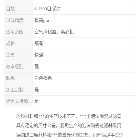
目数
6-1500目/英寸
过滤精度
极高μm
适用范围
空气净化器、离心机
规格
都有
工艺
精湛
效率级别
强
颜色
白色褐色
加工定制
是
是否支持加工定制
是
的原材料和***的生产技术工艺，***了泡沫陶瓷过滤器
具有稳定的尺寸公差。我司生产的泡沫陶瓷过滤器采用
德国进口原材料和***的激光切割工艺，同时满足手工造