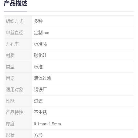
产品描述
编织方式
多种
单丝直径
定制mm
开孔率
标准％
材质
碳化硅
类型
标准
用途
液体过滤
适用对象
钢铁厂
性能
过滤
产品特性
不生锈
厚度
0.1mm~1.5mm
形状
方形