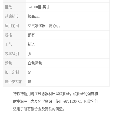
目数
6-1500目/英寸
过滤精度
极高μm
适用范围
空气净化器、离心机
规格
都有
工艺
精湛
效率级别
强
颜色
白色褐色
加工定制
是
是否支持加工定制
是
铸铁铸铜用浇注过滤器材质是碳化硅。碳化硅的强度和
耐高温冲击力及化学腐蚀，使用温度1530°C。因此它们
适用于所有铜合金及铸铁的铸造。