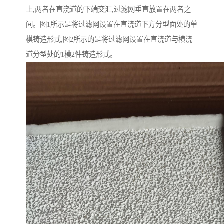
上,两者在直浇道的下端交汇,过滤网垂直放置在两者之
间。图1所示是将过滤网设置在直浇道下方分型面处的单
模铸造形式,图2所示的是将过滤网设置在直浇道与横浇
道分型处的1模2件铸造形式。