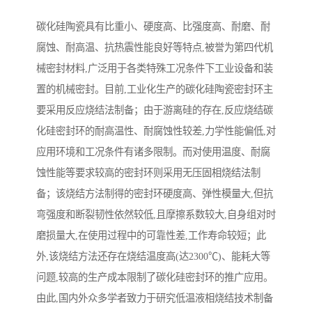
碳化硅陶瓷具有比重小、硬度高、比强度高、耐磨、耐
腐蚀、耐高温、抗热震性能良好等特点,被誉为第四代机
械密封材料,广泛用于各类特殊工况条件下工业设备和装
置的机械密封。目前,工业化生产的碳化硅陶瓷密封环主
要采用反应烧结法制备；由于游离硅的存在,反应烧结碳
化硅密封环的耐高温性、耐腐蚀性较差,力学性能偏低,对
应用环境和工况条件有诸多限制。而对使用温度、耐腐
蚀性能等要求较高的密封环则采用无压固相烧结法制
备；该烧结方法制得的密封环硬度高、弹性模量大,但抗
弯强度和断裂韧性依然较低,且摩擦系数较大,自身组对时
磨损量大,在使用过程中的可靠性差,工作寿命较短；此
外,该烧结方法还存在烧结温度高(达2300℃)、能耗大等
问题,较高的生产成本限制了碳化硅密封环的推广应用。
由此,国内外众多学者致力于研究低温液相烧结技术制备