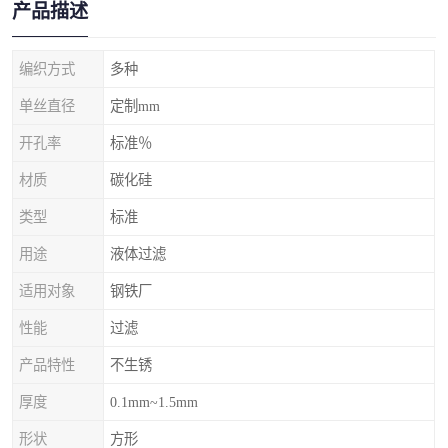
产品描述
编织方式
多种
单丝直径
定制mm
开孔率
标准％
材质
碳化硅
类型
标准
用途
液体过滤
适用对象
钢铁厂
性能
过滤
产品特性
不生锈
厚度
0.1mm~1.5mm
形状
方形