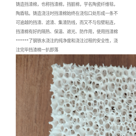
铸造挡渣棉，也称挡渣棉，挡脏棉，学名陶瓷纤维毯，
陶盾毯。铸造浇注时挡渣棉始终在浇包口处形成一条不
可逾越的挡渣、滤渣、集渣防线，而又不与包壁粘连，
挡渣棉有好的隔热、保温、遮光、防作用，使用挡渣棉
******了钢铁水浇注的纯净度和浇注过程的安全性，浇
注完毕挡渣棉一扒即落