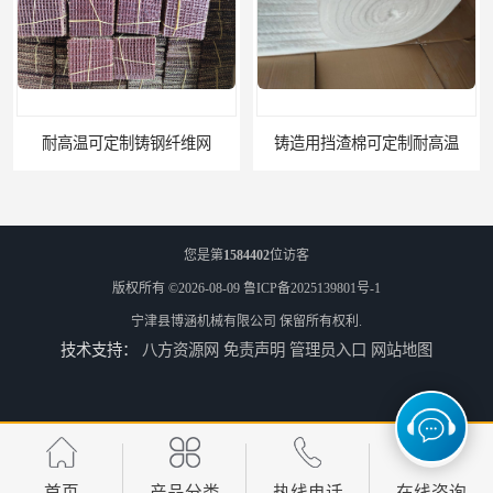
定制铸钢纤维网
铸造用挡渣棉可定制耐高温
您是第
1584402
位访客
版权所有 ©2026-08-09
鲁ICP备2025139801号-1
宁津县博涵机械有限公司
保留所有权利.
技术支持：
八方资源网
免责声明
管理员入口
网站地图
西安铸造过滤网
延安铸造过滤网
首页
产品分类
热线电话
在线咨询