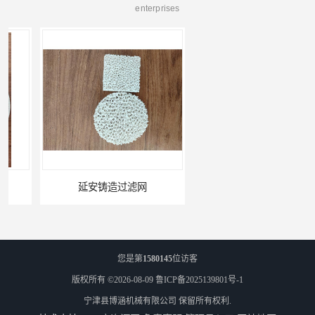
enterprises
延安铸造过滤网
喀什铸造过滤网
您是第
1580145
位访客
版权所有 ©2026-08-09
鲁ICP备2025139801号-1
宁津县博涵机械有限公司
保留所有权利.