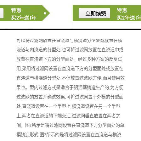
过滤网的设置与所选择的过滤方式密切相关,取决于铸件
以及铸造工艺的设计。由于发动机活塞为铝合金圆柱形
零件,采用金属型铸造,给过滤网的设置带来了许多不便。
可以将过滤网放置在直浇道与横浇道分型处或放置在横
浇道与内浇道的分型处,也可将过滤网放置在直浇道中或
放置在直浇道下方的分型面处。经过多种方案的反复试
用,采用将过滤网设置在直浇道下方的分型面处或放置在
直浇道与横浇道分型处,不但放置过滤网方便,而且使用效
果也。型内过滤方式是适合于铝活塞铸造生产的,为方便
过滤网的放置并确滤效果,可将过滤网置于外模的分型面
处,直浇道设置在一个半型上,横浇道设置在另一个半型
上,两者在直浇道的下端交汇,过滤网垂直放置在两者之
间。图1所示是将过滤网设置在直浇道下方分型面处的单
模铸造形式,图2所示的是将过滤网设置在直浇道与横浇