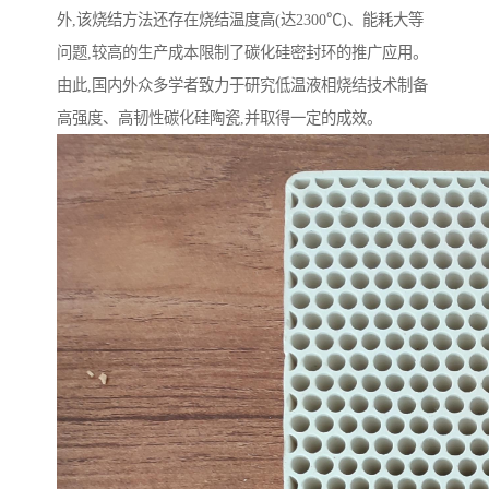
外,该烧结方法还存在烧结温度高(达2300℃)、能耗大等
问题,较高的生产成本限制了碳化硅密封环的推广应用。
由此,国内外众多学者致力于研究低温液相烧结技术制备
高强度、高韧性碳化硅陶瓷,并取得一定的成效。