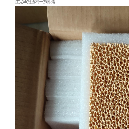
注完毕挡渣棉一扒即落