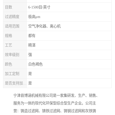
目数
6-1500目/英寸
过滤精度
极高μm
适用范围
空气净化器、离心机
规格
都有
工艺
精湛
效率级别
强
颜色
白色褐色
加工定制
是
是否支持加工定制
是
宁津县博涵机械有限公司是一家集研发、生产、销售、
服务为一体的现代化环保型综合型生产企业。公司主
营：铸造过滤网、铸铁过滤网、铸钢过滤网和灰铁铸