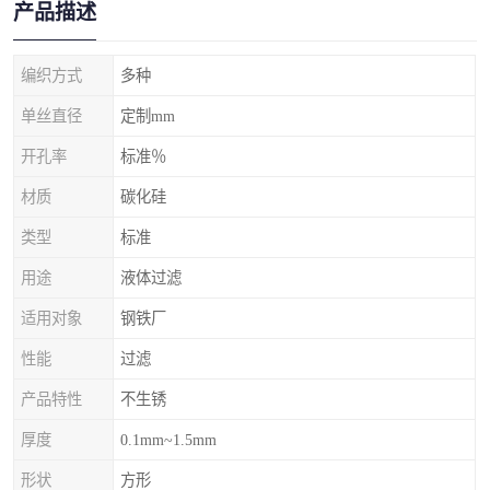
产品描述
编织方式
多种
单丝直径
定制mm
开孔率
标准％
材质
碳化硅
类型
标准
用途
液体过滤
适用对象
钢铁厂
性能
过滤
产品特性
不生锈
厚度
0.1mm~1.5mm
形状
方形