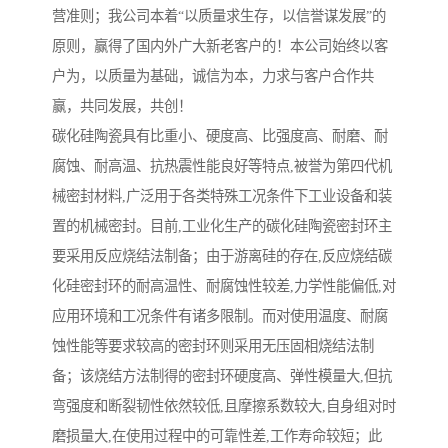
营准则；我公司本着“以质量求生存，以信誉谋发展”的
原则，赢得了国内外广大新老客户的！本公司始终以客
户为，以质量为基础，诚信为本，力求与客户合作共
赢，共同发展，共创！
碳化硅陶瓷具有比重小、硬度高、比强度高、耐磨、耐
腐蚀、耐高温、抗热震性能良好等特点,被誉为第四代机
械密封材料,广泛用于各类特殊工况条件下工业设备和装
置的机械密封。目前,工业化生产的碳化硅陶瓷密封环主
要采用反应烧结法制备；由于游离硅的存在,反应烧结碳
化硅密封环的耐高温性、耐腐蚀性较差,力学性能偏低,对
应用环境和工况条件有诸多限制。而对使用温度、耐腐
蚀性能等要求较高的密封环则采用无压固相烧结法制
备；该烧结方法制得的密封环硬度高、弹性模量大,但抗
弯强度和断裂韧性依然较低,且摩擦系数较大,自身组对时
磨损量大,在使用过程中的可靠性差,工作寿命较短；此