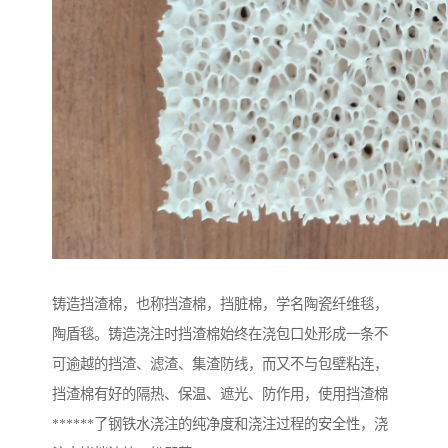
铸造挡渣棉，也称挡渣棉，挡脏棉，学名陶瓷纤维毯，
陶盾毯。铸造浇注时挡渣棉始终在浇包口处形成一条不
可逾越的挡渣、滤渣、集渣防线，而又不与包壁粘连，
挡渣棉有好的隔热、保温、遮光、防作用，使用挡渣棉
******了钢铁水浇注的纯净度和浇注过程的安全性，浇