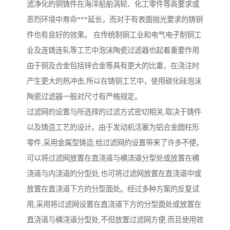
滤净化的铜铸件在海洋船舶涡轮、化工零件等高要求或
恶烈环境中寿命***延长，而对于有表面抛光要求的铸铜
件也有良好的效果。 在传统制铜工业和电气电子制铜工
业及连铸连轧等工艺中泡沫陶瓷过滤器也起着重要作用.
由于铜及合金包括锌合金等具有更大的比重，在浇注时
产生更大的热冲击,所以在铸铜工艺中，使用碳化硅泡沫
陶瓷过滤器一般对尺寸有严格规定。
过滤网的设置与所选择的过滤方式密切相关,取决于铸件
以及铸造工艺的设计。由于发动机活塞为铝合金圆柱形
零件,采用金属型铸造,给过滤网的设置带来了许多不便。
可以将过滤网放置在直浇道与横浇道分型处或放置在横
浇道与内浇道的分型处,也可将过滤网放置在直浇道中或
放置在直浇道下方的分型面处。经过多种方案的反复试
用,采用将过滤网设置在直浇道下方的分型面处或放置在
直浇道与横浇道分型处,不但放置过滤网方便,而且使用效