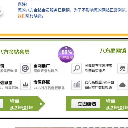
在熔化炉中所有的氧化物及化物都会以渣的形式流离于
铁（铝）水中。当它们的直径大于0.1mm时上浮很快，
可以通过正常扒渣去除；当直径小于0.09mm，尤其在
0.002mm左右时，这样子的杂质上浮慢，并且上升速度
不受自重制约，而是受铁（铝）水具有黏性这一特点制
约而悬浮于铁（铝）水中。想不使用挡渣棉和过滤网就
把铁（铝）水做到纯净是很难的，所以挡渣棉和过滤网
的使用是很有必要的，无论什么手段都很难替代挡渣棉
和过滤网。