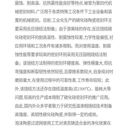
腐蚀、耐高温、抗热震性能良好等特点,被誉为第四代机
械密封材料,广泛用于各类特殊工况条件下工业设备和装
置的机械密封。目前,工业化生产的碳化硅陶瓷密封环主
要采用反应烧结法制备；由于游离硅的存在,反应烧结碳
化硅密封环的耐高温性、耐腐蚀性较差,力学性能偏低,对
应用环境和工况条件有诸多限制。而对使用温度、耐腐
蚀性能等要求较高的密封环则采用无压固相烧结法制
备；该烧结方法制得的密封环硬度高、弹性模量大,但抗
弯强度和断裂韧性依然较低,且摩擦系数较大,自身组对时
磨损量大,在使用过程中的可靠性差,工作寿命较短；此
外,该烧结方法还存在烧结温度高(达2300℃)、能耗大等
问题,较高的生产成本限制了碳化硅密封环的推广应用。
由此,国内外众多学者致力于研究低温液相烧结技术制备
高强度、高韧性碳化硅陶瓷,并取得一定的成效。
泡沫陶瓷过滤网使用工艺对液态铸造合金的净化效果在