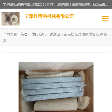
宁津县博涵机械有限公司成立于2016年，注册地位于山东省德州市。经营范围包括：机械设备研发、生产及销售，铸造用造型材料生产、销售，玻璃纤维及制品制造、销售，汽车零配件零售，机械零件、零部件加工，机械零件、零部件销售等；主要产品有：纤维过滤网,陶瓷过滤器,泡沫陶瓷过滤器,耐高温纤维过滤器,铸铁过滤器,铸铜过滤网,铸铝过滤网,铝轮毂过滤网,高效过滤网,高效陶瓷过滤网,高效纤维过滤网。
宁津县博涵机械有限公司
当前位置：
首页
>
供应商机
>
过滤网
> 南京铸造过滤网供货商 耐高
温
过滤网
过滤器
纤维网
挡渣棉
挡渣网
避脏网