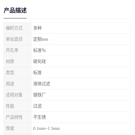
产品描述
编织方式
多种
单丝直径
定制mm
开孔率
标准％
材质
碳化硅
类型
标准
用途
液体过滤
适用对象
钢铁厂
性能
过滤
产品特性
不生锈
厚度
0.1mm~1.5mm