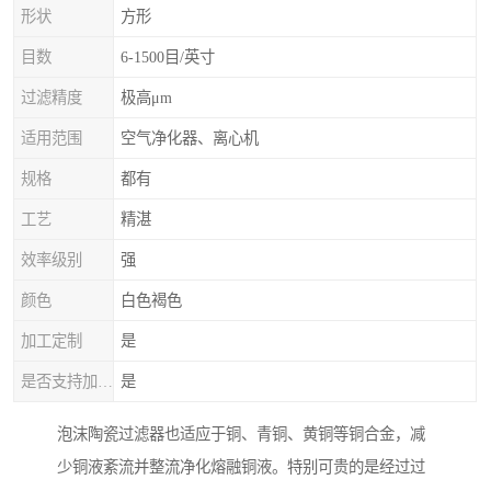
形状
方形
目数
6-1500目/英寸
过滤精度
极高μm
适用范围
空气净化器、离心机
规格
都有
工艺
精湛
效率级别
强
颜色
白色褐色
加工定制
是
是否支持加工定制
是
泡沫陶瓷过滤器也适应于铜、青铜、黄铜等铜合金，减
少铜液紊流并整流净化熔融铜液。特别可贵的是经过过