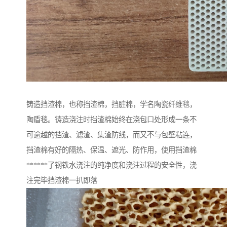
铸造挡渣棉，也称挡渣棉，挡脏棉，学名陶瓷纤维毯，
陶盾毯。铸造浇注时挡渣棉始终在浇包口处形成一条不
可逾越的挡渣、滤渣、集渣防线，而又不与包壁粘连，
挡渣棉有好的隔热、保温、遮光、防作用，使用挡渣棉
******了钢铁水浇注的纯净度和浇注过程的安全性，浇
注完毕挡渣棉一扒即落