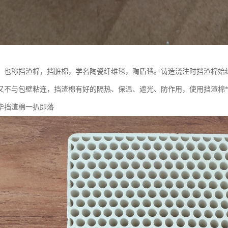
，也称挡渣棉，挡脏棉，学名陶瓷纤维毯，陶盾毯。铸造浇注时挡渣棉始
又不与包壁粘连，挡渣棉有好的隔热、保温、遮光、防作用，使用挡渣棉**
毕挡渣棉一扒即落