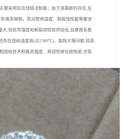
主要采用反应烧结法制备；由于游离硅的存在,反
件有诸多限制。而对使用温度、耐腐蚀性能等要求
大,但抗弯强度和断裂韧性依然较低,且摩擦系数
存在烧结温度高(达2300℃)、能耗大等问题,较高
相烧结技术制备高强度、高韧性碳化硅陶瓷,并取