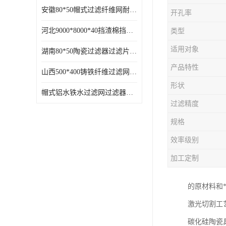
安徽80*50帽式过滤纤维网耐高温
开孔率
河北9000*8000*40挡渣棉挡渣效果好耐高温
类型
适用对象
湖南80*50陶瓷过滤器过滤片过滤网效果好耐高温
产品特性
山西500*400铸铁纤维过滤网方形网圆形网
形状
帽式铝水铁水过滤网过滤器耐高温
过滤精度
规格
效率级别
加工定制
的原材料和
激光切割工
碳化硅陶瓷