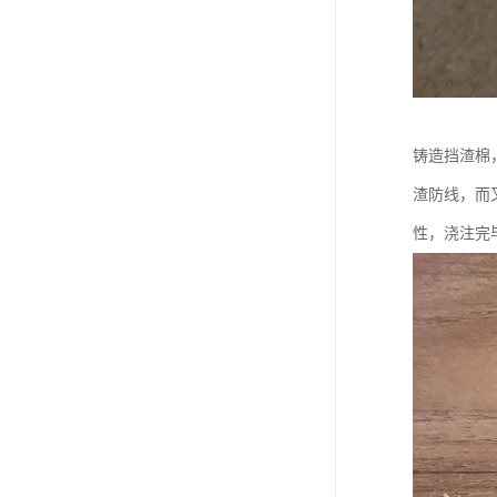
铸造挡渣棉
渣防线，而
性，浇注完