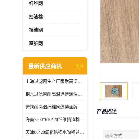
纤维网
挡渣棉
挡渣网
避脏网
最新供应商机
更多
上海过滤网生产厂家耐高温可定制供应及时
钢水过滤网耐高温选博涵性能稳定价格合适
铸铜耐高温纤维网选博涵牌质量稳定
产品描述
海南7200*610*20纤维挡渣棉耐高温
天津80*20氧化锆钢水陶瓷过滤器过滤效果明显
编织方式