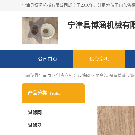
宁津县博涵机械有
公司首页
供应商机
当前位置：
首页
>
供应商机
>
过滤网
> 耐高温 福建铸造过
产品分类
Product
过滤网
过滤器