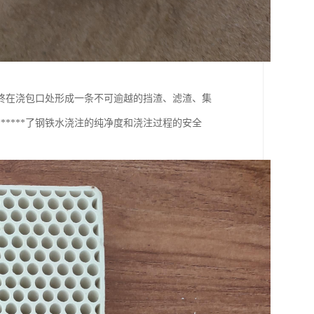
终在浇包口处形成一条不可逾越的挡渣、滤渣、集
****了钢铁水浇注的纯净度和浇注过程的安全