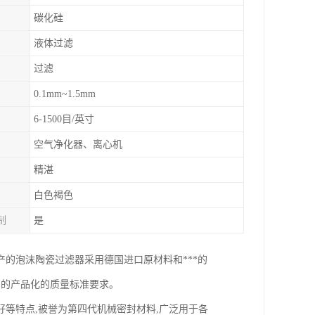
碳化硅
液体过滤
过滤
0.1mm~1.5mm
6-1500目/英寸
空气净化器、离心机
精湛
白色褐色
制
是
产的泡沫陶瓷过滤器采用德国进口原材料和***的
厂的产品化的质量标准要求。
等特点,被誉为第四代机械密封材料,广泛用于各