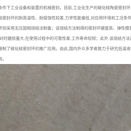
条件下工业设备和装置的机械密封。目前,工业化生产的碳化硅陶瓷密封环
硅密封环的耐高温性、耐腐蚀性较差,力学性能偏低,对应用环境和工况条
环则采用无压固相烧结法制备；该烧结方法制得的密封环硬度高、弹性模量
对时磨损量大,在使用过程中的可靠性差,工作寿命较短；此外,该烧结方法还
限制了碳化硅密封环的推广应用。由此,国内外众多学者致力于研究低温液
效。