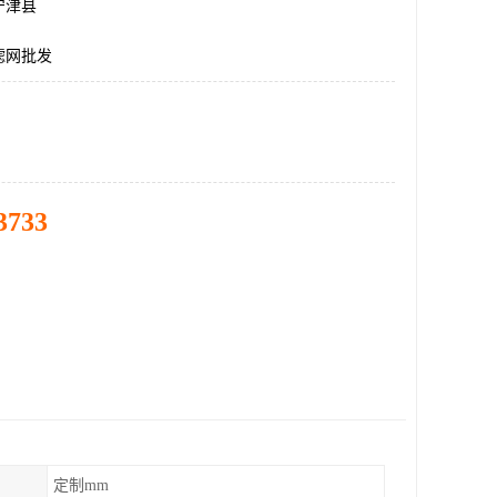
宁津县
滤网批发
3733
定制mm