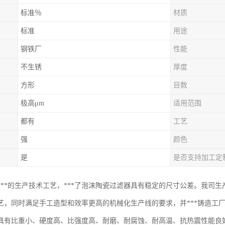
标准％
材质
标准
用途
钢铁厂
性能
不生锈
厚度
方形
目数
极高μm
适用范围
都有
工艺
强
颜色
是
是否支持加工定
***的生产技术工艺，***了泡沫陶瓷过滤器具有稳定的尺寸公差。我司生
艺，同时满足手工造型和效率更高的机械化生产线的要求，并***铸造工
具有比重小、硬度高、比强度高、耐磨、耐腐蚀、耐高温、抗热震性能良好