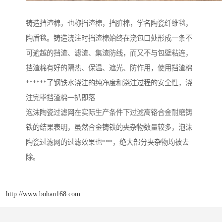
铸造挡渣棉，也称挡渣棉，挡脏棉，学名陶瓷纤维毯，
陶盾毯。铸造浇注时挡渣棉始终在浇包口处形成一条不
可逾越的挡渣、滤渣、集渣防线，而又不与包壁粘连，
挡渣棉有好的隔热、保温、遮光、防作用，使用挡渣棉
******了钢铁水浇注的纯净度和浇注过程的安全性，浇
注完毕挡渣棉一扒即落
泡沫陶瓷过滤网在实际生产条件下过滤高铬合金耐磨铸
铁的结果表明，虽然合金铸铁的夹杂物数量较多，泡沫
陶瓷过滤网的过滤效果也***，绝大部分夹杂物均被去
除。
http://www.bohan168.com