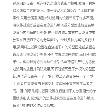
过滤网的设置与所选择的过滤方式密切相关,取决于铸件
以及铸造工艺的设计。由于发动机活塞为铝合金圆柱形
零件,采用金属型铸造,给过滤网的设置带来了许多不便。
可以将过滤网放置在直浇道与横浇道分型处或放置在横
浇道与内浇道的分型处,也可将过滤网放置在直浇道中或
放置在直浇道下方的分型面处。经过多种方案的反复试
用,采用将过滤网设置在直浇道下方的分型面处或放置在
直浇道与横浇道分型处,不但放置过滤网方便,而且使用效
果也。型内过滤方式是适合于铝活塞铸造生产的,为方便
过滤网的放置并确滤效果,可将过滤网置于外模的分型面
处,直浇道设置在一个半型上,横浇道设置在另一个半型
上,两者在直浇道的下端交汇,过滤网垂直放置在两者之
间。图1所示是将过滤网设置在直浇道下方分型面处的单
模铸造形式,图2所示的是将过滤网设置在直浇道与横浇
道分型处的1模2件铸造形式。