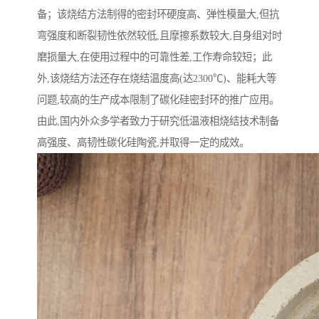
备；该烧结方法制得的密封环硬度高、弹性模量大,但抗
弯强度和断裂韧性依然较低,且摩擦系数较大,自身组对时
磨损量大,在使用过程中的可靠性差,工作寿命较短；此
外,该烧结方法还存在烧结温度高(达2300℃)、能耗大等
问题,较高的生产成本限制了碳化硅密封环的推广应用。
由此,国内外众多学者致力于研究低温液相烧结技术制备
高强度、高韧性碳化硅陶瓷,并取得一定的成效。