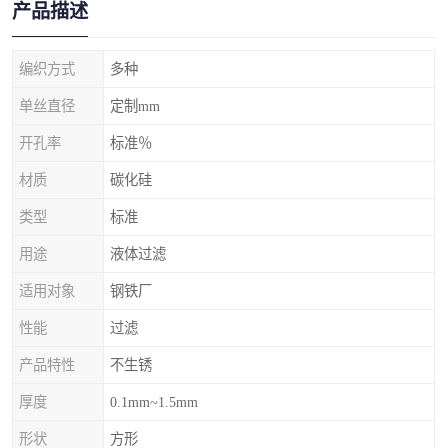
产品描述
编织方式
多种
单丝直径
定制mm
开孔率
标准％
材质
碳化硅
类型
标准
用途
液体过滤
适用对象
钢铁厂
性能
过滤
产品特性
不生锈
厚度
0.1mm~1.5mm
形状
方形