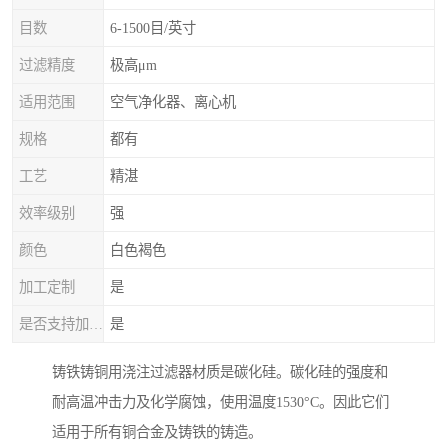
目数
6-1500目/英寸
过滤精度
极高μm
适用范围
空气净化器、离心机
规格
都有
工艺
精湛
效率级别
强
颜色
白色褐色
加工定制
是
是否支持加工定制
是
铸铁铸铜用浇注过滤器材质是碳化硅。碳化硅的强度和
耐高温冲击力及化学腐蚀，使用温度1530°C。因此它们
适用于所有铜合金及铸铁的铸造。